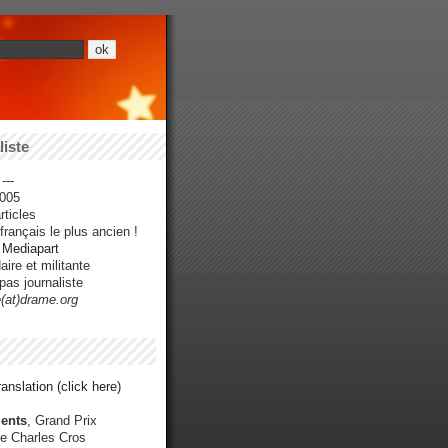
iste
---
005
ticles
rançais le plus ancien !
r Mediapart
ire et militante
pas journaliste
e(at)drame.org
anslation (click here)
ents
, Grand Prix
e Charles Cros