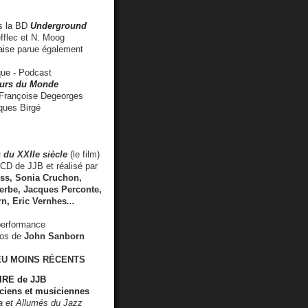
 la BD
Underground
fflec et N. Moog
aise
parue également
e - Podcast
rs du Monde
rançoise Degeorges
ues Birgé
 du XXIIe siècle
(le film)
CD de JJB et réalisé par
s, Sonia Cruchon,
rbe, Jacques Perconte,
rn
,
Eric Vernhes
...
performance
éos de
John Sanborn
EU MOINS RÉCENTS
RE de JJB
ciens et musiciennes
ra et Allumés du Jazz