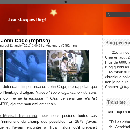
70
Jean-Jacques Birgé
John Cage (reprise)
Blog général
ndredi 11 janvier 2013 à 00:28
::
Musique
::
#2492
::
rss
--- 21e année 
Créé en août 2
Plus de 6000 ar
Blog quotidien f
+ en miroir su
chronique solida
non je ne suis 
, défendant l'importance de John Cage, me rappelait que
Contact:
jjbirg
e l'héritage d'
Edgard Varèse
"Toute organisation de sons
ée comme de la musique !" C'est ce sens qui m'a fait
Translate
4'33"
, ajoutait mon ami américain.
Fast English tr
 Musical Instantané
, nous nous posions toutes ces
r l'immensité du champ des possibles. En 1979, j'avais
CD
Les dém
de l'Académi
ge
et l'avais rencontré à l'Ircam alors qu'il préparait