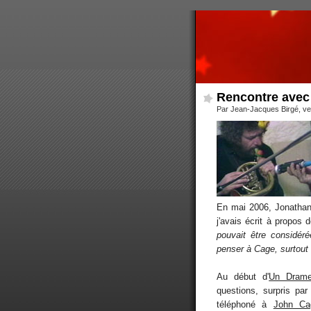
Rencontre avec 
Par Jean-Jacques Birgé, ve
En mai 2006, Jonathan
j'avais écrit à propos d
pouvait être considér
penser à Cage, surtout 
Au début d'
Un Drame
questions, surpris pa
téléphoné à
John Ca