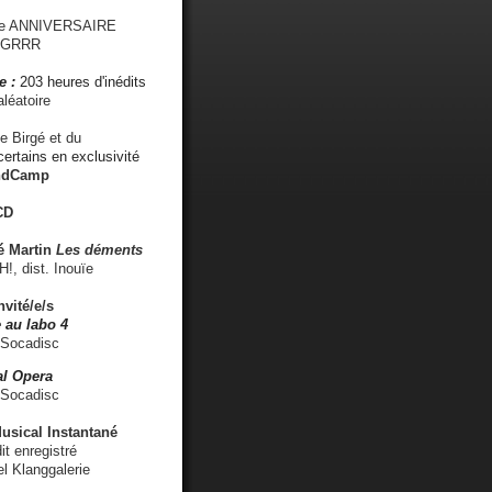
me ANNIVERSAIRE
s GRRR
e :
203 heures d'inédits
léatoire
e Birgé et du
ertains en exclusivité
ndCamp
CD
é
Martin
Les déments
 dist. Inouïe
nvité/e/s
 au labo 4
 Socadisc
l Opera
 Socadisc
sical Instantané
dit enregistré
el Klanggalerie