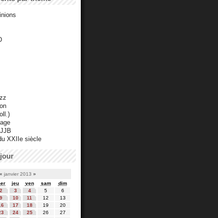
inions
D
azz
ton
ll.)
mage
 JJB
du XXIIe siècle
jour
«
janvier 2013
»
er
jeu
ven
sam
dim
2
3
4
5
6
9
10
11
12
13
16
17
18
19
20
23
24
25
26
27