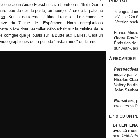
PORTRAIT
le que
Jean-André Fieschi
m'avait prêtée en 1975. Sur la
ard joue du cor de poste, on aperçoit à droite la paluche
6 pages dans
d'A. Le Gouë
jon
. Sur la deuxième, il filme Francis... La séance se
Version angl
ave du 7 rue de l'Espérance. Nous enregistrions
tte pièce dont l'escalier débouchait sur la cuisine de la
France Musiqu
e corrigée que je louais sur la Butte aux Cailles. C'est un
Ocora Couleu
vidéographiques de la période "instantanée" du Drame.
Émission de F
sur Jean-Jacq
À REGARDER
Perspectives
inspiré par le 
Nicolas Claus
Valéry Faidhe
John Sanbo
Nonselves
, 
avec les vid
LP & CD
UN P
Le CENTENAI
avec 15 musi
dist. Orkhêst