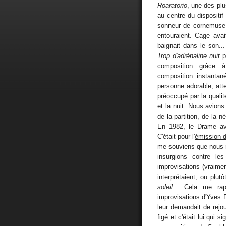
Roaratorio
, une des pl
au centre du dispositif
sonneur de cornemuse 
entouraient. Cage ava
baignait dans le son..
Trop d'adrénaline nuit
p
composition grâce à 
composition instantan
personne adorable, att
préoccupé par la qualité
et la nuit. Nous avions 
de la partition, de la n
En 1982, le Drame ava
C'était pour l'
émission d
me souviens que nous ré
insurgions contre les
improvisations (vraime
interprétaient, ou plut
soleil
... Cela me rap
improvisations d'Yves R
leur demandait de rejou
figé et c'était lui qui 