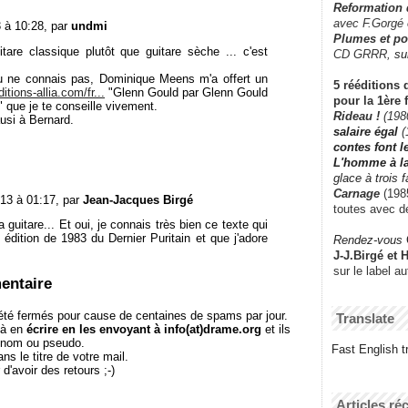
Reformation
avec F.Gorgé
3 à 10:28, par
undmi
Plumes et po
itare classique plutôt que guitare sèche ... c'est
CD GRRR,
su
 tu ne connais pas, Dominique Meens m'a offert un
5 rééditions 
tions-allia.com/fr...
"Glenn Gould par Glenn Gould
pour la 1ère 
 que je te conseille vivement.
Rideau !
(198
 ausi à Bernard.
salaire égal
(
contes font 
L'homme à l
glace à trois 
Carnage
(1985
013 à 01:17, par
Jean-Jacques Birgé
toutes avec d
la guitare... Et oui, je connais très bien ce texte qui
édition de 1983 du Dernier Puritain et que j'adore
Rendez-vous
J-J.Birgé et 
sur le label a
entaire
té fermés pour cause de centaines de spams par jour.
Translate
 à en
écrire en les envoyant à info(at)drame.org
et ils
e nom ou pseudo.
Fast English tr
le titre de votre mail.
r d'avoir des retours ;-)
Articles ré