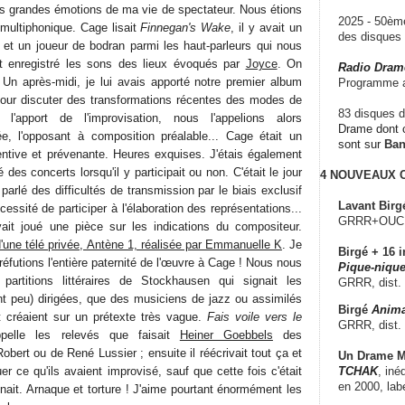
us grandes émotions de ma vie de spectateur. Nous étions
2025 - 50è
 multiphonique. Cage lisait
Finnegan's Wake
, il y avait un
des disque
et un joueur de bodran parmi les haut-parleurs qui nous
it enregistré les sons des lieux évoqués par
Joyce
. On
Radio Dram
. Un après-midi, je lui avais apporté notre premier album
Programme a
our discuter des transformations récentes des modes de
83 disques d
l'apport de l'improvisation, nous l'appelions alors
Drame dont c
ée, l'opposant à composition préalable... Cage était un
sont sur
Ba
entive et prévenante. Heures exquises. J'étais également
 des concerts lorsqu'il y participait ou non. C'était le jour
4 NOUVEAUX
parlé des difficultés de transmission par le biais exclusif
Lavant Birg
écessité de participer à l'élaboration des représentations...
GRRR+OUCH!,
it joué une pièce sur les indications du compositeur.
'une télé privée, Antène 1, réalisée par Emmanuelle K
. Je
Birgé + 16 i
futions l'entière paternité de l'œuvre à Cage ! Nous nous
Pique-nique
 partitions littéraires de Stockhausen qui signait les
GRRR, dist.
nt peu) dirigées, que des musiciens de jazz ou assimilés
Birgé
Anima
ôt créaient sur un prétexte très vague.
Fais voile vers le
GRRR, dist.
pelle les relevés que faisait
Heiner Goebbels
des
obert ou de René Lussier ; ensuite il réécrivait tout ça et
Un Drame Mu
TCHAK
, iné
er ce qu'ils avaient improvisé, sauf que cette fois c'était
en 2000, lab
signait. Arnaque et torture ! J'aime pourtant énormément les