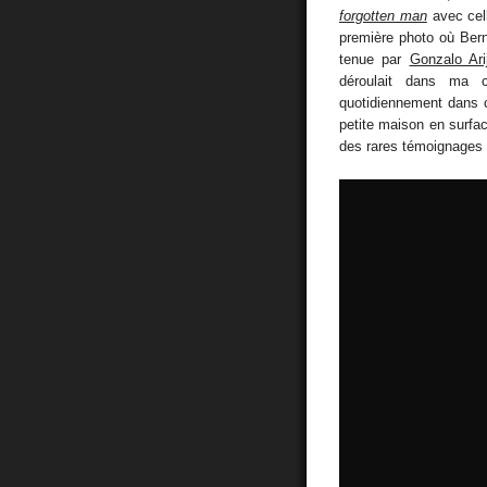
forgotten man
avec cel
première photo où Bern
tenue par
Gonzalo Ari
déroulait dans ma c
quotidiennement dans ce
petite maison en surfac
des rares témoignages 