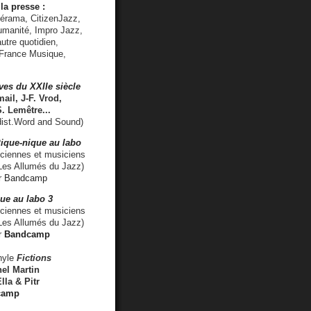
la presse :
lérama, CitizenJazz,
umanité, Impro Jazz,
utre quotidien,
 France Musique,
ves du XXIIe siècle
ail, J-F. Vrod,
S. Lemêtre
...
ist.Word and Sound)
ique-nique au labo
iennes et musiciens
es Allumés du Jazz)
r
Bandcamp
ue au labo 3
ciennes et musiciens
Les Allumés du Jazz)
r
Bandcamp
nyle
Fictions
el Martin
lla & Pitr
camp