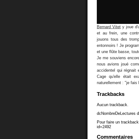
Bernard Vitet
y joue d'
et au frein, une cont
jouons tous des trom
entonnoirs ! Je progr
et une flûte basse, to
Je me souviens encor
nous avions joué comm
accidentel qui régnait
Cage qu'elle était ex
naturellement : "je fais l
Trackbacks
Aucun trackback.
dcNombreDeLectures d
Pour faire un trackback 
id=2492
Commentaires