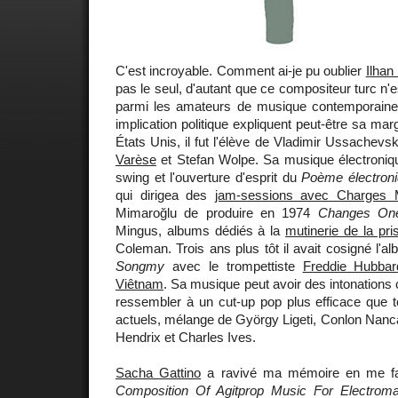
C'est incroyable. Comment ai-je pu oublier
Ilhan
pas le seul, d'autant que ce compositeur turc n'
parmi les amateurs de musique contemporaine. 
implication politique expliquent peut-être sa mar
États Unis, il fut l'élève de Vladimir Ussachevs
Varèse
et Stefan Wolpe. Sa musique électroniqu
swing et l'ouverture d'esprit du
Poème électron
qui dirigea des
jam-sessions avec Charges 
Mimaroğlu de produire en 1974
Changes On
Mingus, albums dédiés à la
mutinerie de la pri
Coleman. Trois ans plus tôt il avait cosigné l'a
Songmy
avec le trompettiste
Freddie Hubbar
Viêtnam
. Sa musique peut avoir des intonations 
ressembler à un cut-up pop plus efficace que 
actuels, mélange de György Ligeti, Conlon Nancar
Hendrix et Charles Ives.
Sacha Gattino
a ravivé ma mémoire en me fa
Composition Of Agitprop Music For Electroma