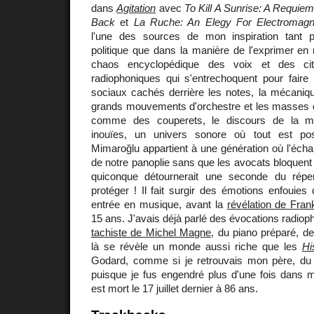
dans
Agitation
avec
To Kill A Sunrise: A Requie
Back
et
La Ruche: An Elegy For Electromagn
l'une des sources de mon inspiration tant
politique que dans la manière de l'exprimer en 
chaos encyclopédique des voix et des cit
radiophoniques qui s'entrechoquent pour faire 
sociaux cachés derrière les notes, la mécanique
grands mouvements d'orchestre et les masses q
comme des couperets, le discours de la mé
inouïes, un univers sonore où tout est po
Mimaroğlu appartient à une génération où l'échant
de notre panoplie sans que les avocats bloquent 
quiconque détournerait une seconde du répert
protéger ! Il fait surgir des émotions enfouies
entrée en musique, avant la
révélation de Fra
15 ans. J'avais déjà parlé des évocations radiop
tachiste de Michel Magne
, du piano préparé, d
là se révèle un monde aussi riche que les
Hi
Godard, comme si je retrouvais mon père, du 
puisque je fus engendré plus d'une fois dans m
est mort le 17 juillet dernier à 86 ans.