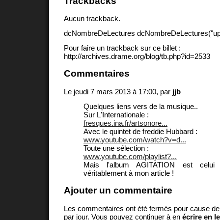
Trackbacks
Aucun trackback.
dcNombreDeLectures dcNombreDeLectures("upd
Pour faire un trackback sur ce billet :
http://archives.drame.org/blog/tb.php?id=2533
Commentaires
Le jeudi 7 mars 2013 à 17:00, par
jjb
Quelques liens vers de la musique..
Sur L'Internationale :
fresques.ina.fr/artsonore...
Avec le quintet de freddie Hubbard :
www.youtube.com/watch?v=d...
Toute une sélection :
www.youtube.com/playlist?...
Mais l'album AGITATION est celui 
véritablement à mon article !
Ajouter un commentaire
Les commentaires ont été fermés pour cause d
par jour. Vous pouvez continuer à en
écrire en l