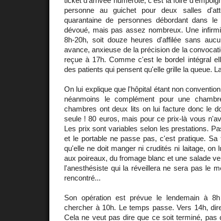
ticket d'arrivée numéroté, c'est la foire d'empoign
personne au guichet pour deux salles d'at
quarantaine de personnes débordant dans le 
dévoué, mais pas assez nombreux. Une infirmièr
8h-20h, soit douze heures d'affilée sans auc
avance, anxieuse de la précision de la convocati
reçue à 17h. Comme c'est le bordel intégral ell
des patients qui pensent qu'elle grille la queue. 
On lui explique que l'hôpital étant non conventio
néanmoins le complément pour une chambr
chambres ont deux lits on lui facture donc le do
seule ! 80 euros, mais pour ce prix-là vous n'a
Les prix sont variables selon les prestations. P
et le portable ne passe pas, c'est pratique. Sa 
qu'elle ne doit manger ni crudités ni laitage, on 
aux poireaux, du fromage blanc et une salade ver
l'anesthésiste qui la réveillera ne sera pas le 
rencontré...
Son opération est prévue le lendemain à 8h
chercher à 10h. Le temps passe. Vers 14h, direct
Cela ne veut pas dire que ce soit terminé, pas d