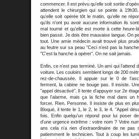
commencer. Il est prévu qu'elle soit sortie d'opé
attendent le chirurgien qui se pointe à 19h30
qu'elle soit opérée tôt le matin, qu'elle ne rép
qu'ils n'ont pu avoir aucune information ils so
mal tourné et qu'elle est morte à cette heure-là
bien passé. Je dois être mauvaise langue. On peu
tout. Une amie médecin avait trouvé plus prude
au feutre sur sa peau "Ceci n'est pas la hanche 
"C'est la hanche à opérer". On ne sait jamais.
Enfin, ce n'est pas terminé. Un ami qui l'attend 
voiture. Les couloirs semblent longs de 200 mètr
rez-de-chaussée. Il appuie sur le 0 de l'as
ferment, la cabine ne bouge pas. Il insiste. Une
"appel désactivé". Il tente d'appuyer sur 2e étage
que l'alarme, mais ça la fiche mal dans un 
forcer. Rien. Personne. Il insiste de plus en pl
Bloqué, il tente le 1, le 2, le 3, le 4. "Appel dé
fois. Enfin quelqu'un répond pour lui poser de
d'une urgence extrême : votre nom ? Votre num
ans cela n'a rien d'extraordinaire de ne pas s
patiemment le technicien. Tout à coup les lumi