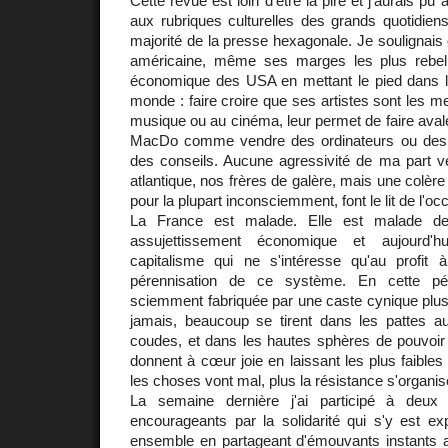
Cette revue est loin d'être la pire et j'aurais pu
aux rubriques culturelles des grands quotidiens
majorité de la presse hexagonale. Je soulignais qu
américaine, même ses marges les plus rebelle
économique des USA en mettant le pied dans la
monde : faire croire que ses artistes sont les m
musique ou au cinéma, leur permet de faire ava
MacDo comme vendre des ordinateurs ou des
des conseils. Aucune agressivité de ma part ver
atlantique, nos frères de galère, mais une colère 
pour la plupart inconsciemment, font le lit de l'oc
La France est malade. Elle est malade de
assujettissement économique et aujourd'h
capitalisme qui ne s'intéresse qu'au profit
pérennisation de ce système. En cette pér
sciemment fabriquée par une caste cynique plus
jamais, beaucoup se tirent dans les pattes au
coudes, et dans les hautes sphères de pouvoir 
donnent à cœur joie en laissant les plus faibles
les choses vont mal, plus la résistance s'organis
La semaine dernière j'ai participé à deux 
encourageants par la solidarité qui s'y est exp
ensemble en partageant d'émouvants instants a