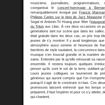
musiciens, journalistes, programmateurs, 
coorganisai le
concert-hommage à Bernar
remarquablement évoqué par
Francis Marma
Philippe Carles sur le blog de Jazz Magazine
(!
Segal et Antonin-Tri Hoang pour fêter l'
inaugurat
du Triton
aux Lilas. À ces deux occasions on pu
générations tant sur scène que dans les salles. I
était gratuite dans les deux cas, un prix trop é
jeunes de s'y montrer. Il y avait longtemps que 
atmosphère aussi sereine et heureuse de fra
barrières de style sautaient, la concurrence laiss
musique s'en trouvait grandie et la manière de
saine. Entendre par là qu'elle retrouvait sa raiso
ensemble. Il restera toujours quelques irréd
penser qu'ils sont le sel de la terre, oubliant qu'i
Leurs jeunes collègues se tourneront de pré
généreux qui auront compris que l'on n'emporte
puisqu'il s'agit de le construire ici-bas. Ces d
promesses laissent entrevoir que les temps 
préparent, il faut l'espérer et pour ce s'y attele
qui chantent.