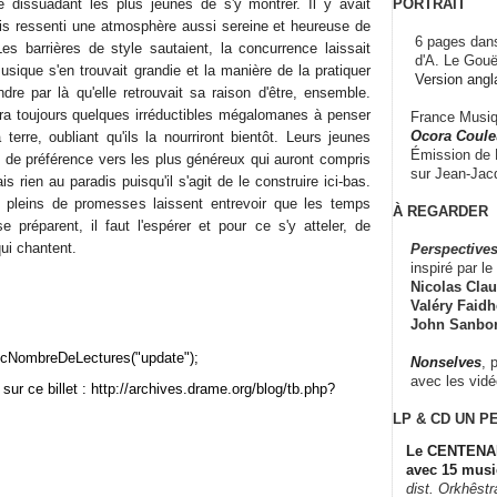
PORTRAIT
é dissuadant les plus jeunes de s'y montrer. Il y avait
is ressenti une atmosphère aussi sereine et heureuse de
6 pages dans
es barrières de style sautaient, la concurrence laissait
d'A. Le Gouë
usique s'en trouvait grandie et la manière de la pratiquer
Version angl
dre par là qu'elle retrouvait sa raison d'être, ensemble.
era toujours quelques irréductibles mégalomanes à penser
France Musiqu
Ocora Couleu
 terre, oubliant qu'ils la nourriront bientôt. Leurs jeunes
Émission de F
t de préférence vers les plus généreux qui auront compris
sur Jean-Jacq
s rien au paradis puisqu'il s'agit de le construire ici-bas.
pleins de promesses laissent entrevoir que les temps
À REGARDER
 préparent, il faut l'espérer et pour ce s'y atteler, de
ui chantent.
Perspectives
inspiré par le 
Nicolas Claus
Valéry Faidhe
John Sanbo
cNombreDeLectures("update");
Nonselves
, 
avec les vid
sur ce billet : http://archives.drame.org/blog/tb.php?
LP & CD
UN P
Le CENTENAI
avec 15 musi
dist. Orkhêst