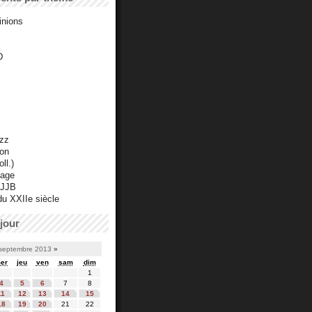
inions
D
azz
ton
ll.)
mage
 JJB
du XXIIe siècle
jour
septembre 2013
»
er
jeu
ven
sam
dim
1
4
5
6
7
8
11
12
13
14
15
18
19
20
21
22