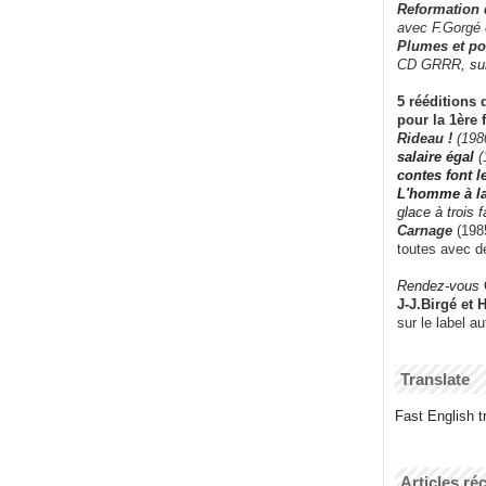
Reformation
avec F.Gorgé
Plumes et po
CD GRRR,
su
5 rééditions 
pour la 1ère 
Rideau !
(198
salaire égal
(
contes font 
L'homme à l
glace à trois 
Carnage
(1985
toutes avec d
Rendez-vous
J-J.Birgé et 
sur le label a
Translate
Fast English tr
Articles ré