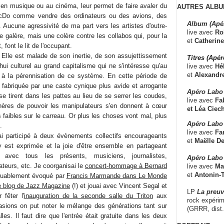
 en musique ou au cinéma, leur permet de faire avaler du
AUTRES ALBU
Do comme vendre des ordinateurs ou des avions, des
Album (Apé
 Aucune agressivité de ma part vers les artistes d'outre-
live avec
Ro
de galère, mais une colère contre les collabos qui, pour la
et
Catherine
font le lit de l'occupant.
Elle est malade de son inertie, de son assujettissement
Titres (Apé
ui culturel au grand capitalisme qui ne s'intéresse qu'au
live avec
Hé
et
Alexandr
t à la pérennisation de ce système. En cette période de
 fabriquée par une caste cynique plus avide et arrogante
Apéro Labo
e tirent dans les pattes au lieu de se serrer les coudes,
live avec
Fab
hères de pouvoir les manipulateurs s'en donnent à cœur
et
Léa Ciech
s faibles sur le carreau. Or plus les choses vont mal, plus
Apéro Labo 
.
live avec
Fa
ai participé à deux évènements collectifs encourageants
et
Maëlle D
s'y est exprimée et la joie d'être ensemble en partageant
s avec tous les présents, musiciens, journalistes,
Apéro Labo
teurs, etc. Je coorganisai le
concert-hommage à Bernard
live avec
Ma
et
Antonin-T
quablement évoqué par
Francis Marmande dans Le Monde
le blog de Jazz Magazine
(!) et jouai avec Vincent Segal et
LP
La preu
 fêter l'
inauguration de la seconde salle du Triton
aux
rock expérim
asions on put noter le mélange des générations tant sur
(GRRR, dist
es. Il faut dire que l'entrée était gratuite dans les deux