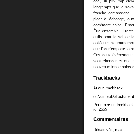
cas, un prix trop élev
longtemps que je n'ava
franche camaraderie. L
place à l'échange, la m
carrément saine. Enten
Être ensemble. Il rest
qu'ils sont le sel de la
collègues se tourneron
que l'on n'emporte jamai
Ces deux évènements 
vont changer et que se
nouveaux lendemains q
Trackbacks
Aucun trackback.
dcNombreDeLectures d
Pour faire un trackback 
id=2665
Commentaires
Désactivés, mais...