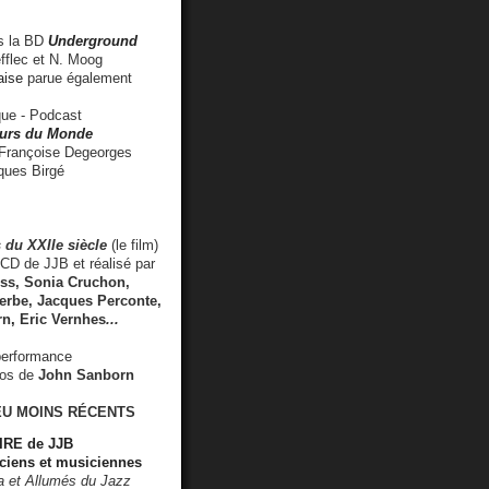
 la BD
Underground
fflec et N. Moog
aise
parue également
e - Podcast
rs du Monde
rançoise Degeorges
ues Birgé
 du XXIIe siècle
(le film)
CD de JJB et réalisé par
s, Sonia Cruchon,
rbe, Jacques Perconte,
rn
,
Eric Vernhes
...
performance
éos de
John Sanborn
EU MOINS RÉCENTS
RE de JJB
ciens et musiciennes
ra et Allumés du Jazz