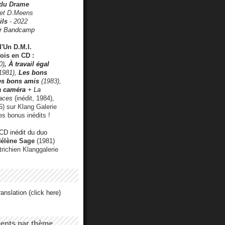
 du Drame
 et D.Meens
ils
- 2022
r Bandcamp
d'Un D.M.I.
fois en CD :
0)
,
À travail égal
1981),
Les bons
les bons amis
(1983),
a caméra
+ La
faces
(inédit, 1984),
) sur Klang Galerie
es bonus inédits !
CD inédit du duo
Hélène Sage
(1981)
utrichien Klanggalerie
anslation (click here)
cents par thème