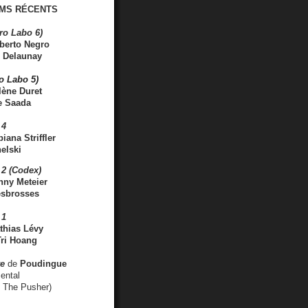
MS RÉCENTS
ro Labo 6)
berto Negro
 Delaunay
ro Labo 5)
lène Duret
e Saada
 4
iana Striffler
elski
2 (Codex)
nny Meteier
esbrosses
 1
thias Lévy
ri Hoang
ve
de
Poudingue
ental
. The Pusher)