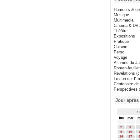
Humeurs & op
Musique
Multimedia
Cinéma & DV
Théâtre
Expositions
Pratique
Cuisine
Perso
Voyage
Allumés du J
Roman-feuille
Révélations (co
Le son sur l'i
Centenaire de
Perspectives 
Jour après 
«
lun
mar
m
2
3
9
10
16
17