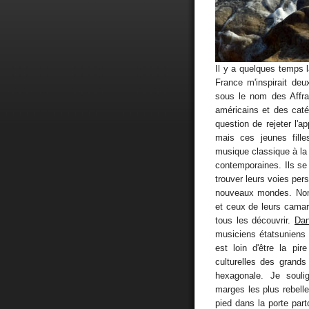
Il y a quelques temps 
France m'inspirait deu
sous le nom des Affra
américains et des cat
question de rejeter l'a
mais ces jeunes fille
musique classique à la
contemporaines. Ils se
trouver leurs voies per
nouveaux mondes. Nomb
et ceux de leurs camar
tous les découvrir.
Dan
musiciens étatsuniens
est loin d'être la pi
culturelles des grands
hexagonale. Je soulig
marges les plus rebell
pied dans la porte part