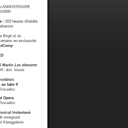
me ANNIVERSAIRE
s GRRR
e :
203 heures d'inédits
léatoire
e Birgé et du
ertains en exclusivité
ndCamp
CD
é
Martin
Les déments
 dist. Inouïe
nvité/e/s
 au labo 4
 Socadisc
l Opera
 Socadisc
sical Instantané
dit enregistré
el Klanggalerie