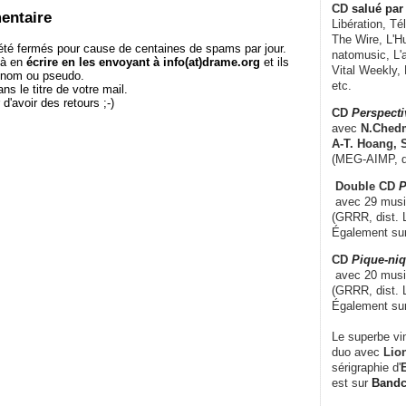
CD
salué par 
entaire
Libération, Té
The Wire, L'H
té fermés pour cause de centaines de spams par jour.
natomusic, L'a
 à en
écrire en les envoyant à info(at)drame.org
et ils
Vital Weekly,
e nom ou pseudo.
etc.
le titre de votre mail.
r d'avoir des retours ;-)
CD
Perspecti
avec
N.Chedm
A-T. Hoang, 
(MEG-AIMP, d
Double CD
P
avec 29 music
(GRRR, dist. L
Également su
CD
Pique-niq
avec 20 musi
(GRRR, dist. 
Également su
Le superbe vi
duo avec
Lion
sérigraphie d'
E
est sur
Band