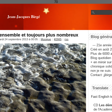
70
Jean-Jacques Birgé
 ensemble et toujours plus nombreux
Blog général
ardi 24 septembre 2013 à 00:05
::
Musique
::
#2665
::
rss
--- 21e année 
Créé en août 2
Plus de 6000 ar
Blog quotidien f
+ en miroir su
chronique solida
non je ne suis 
Contact:
jjbirg
Translate
Fast English tr
CD
Les dém
de l'Académi