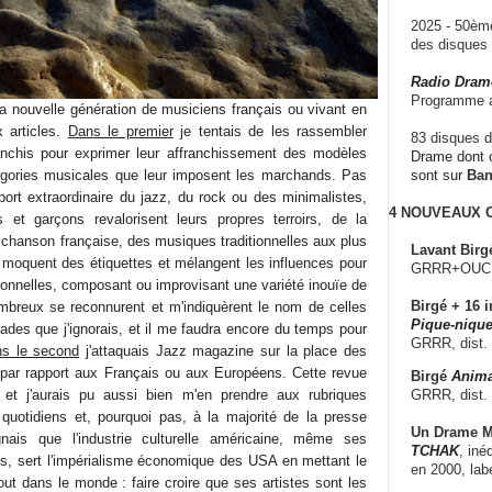
2025 - 50è
des disque
Radio Dram
Programme a
la nouvelle génération de musiciens français ou vivant en
x articles.
Dans le premier
je tentais de les rassembler
83 disques d
nchis pour exprimer leur affranchissement des modèles
Drame dont c
égories musicales que leur imposent les marchands. Pas
sont sur
Ba
pport extraordinaire du jazz, du rock ou des minimalistes,
4 NOUVEAUX
s et garçons revalorisent leurs propres terroirs, de la
 chanson française, des musiques traditionnelles aux plus
Lavant Birg
 moquent des étiquettes et mélangent les influences pour
GRRR+OUCH!,
sonnelles, composant ou improvisant une variété inouïe de
Birgé + 16 i
reux se reconnurent et m'indiquèrent le nom de celles
Pique-nique
ades que j'ignorais, et il me faudra encore du temps pour
GRRR, dist.
s le second
j'attaquais Jazz magazine sur la place des
 par rapport aux Français ou aux Européens. Cette revue
Birgé
Anima
GRRR, dist.
re et j'aurais pu aussi bien m'en prendre aux rubriques
 quotidiens et, pourquoi pas, à la majorité de la presse
Un Drame Mu
nais que l'industrie culturelle américaine, même ses
TCHAK
, iné
es, sert l'impérialisme économique des USA en mettant le
en 2000, lab
out dans le monde : faire croire que ses artistes sont les