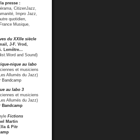
la presse :
lérama, CitizenJazz,
umanité, Impro Jazz,
utre quotidien,
 France Musique,
ves du XXIIe siècle
ail, J-F. Vrod,
S. Lemêtre
...
ist.Word and Sound)
ique-nique au labo
iennes et musiciens
es Allumés du Jazz)
r
Bandcamp
ue au labo 3
ciennes et musiciens
Les Allumés du Jazz)
r
Bandcamp
nyle
Fictions
el Martin
lla & Pitr
camp