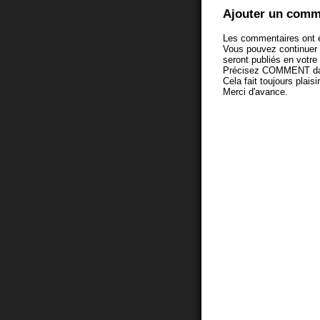
Ajouter un comm
Les commentaires ont é
Vous pouvez continuer
seront publiés en votr
Précisez COMMENT dans 
Cela fait toujours plaisi
Merci d'avance.