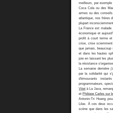
meilleurs, par exemple
Coca Cola ou des Mac
armes ou des conseils.
atlantique, nos frères 
plupart inconsciemment, 
La France est malade. 
économique et aujourd'h
profit à court terme e
crise, crise sciemment
que jamais, beaucoup s
et dans les hautes sp
joie en laissant les plu
la résistance s'organise
La semaine dernière j'
par la solidarité qui 
d'émouvants instant
programmateurs, specta
Vitet
à La Java, remar
et
Philippe Carles sur 
Antonin-Tri Hoang pour
Lilas. À ces deux occ
scène que dans les sall