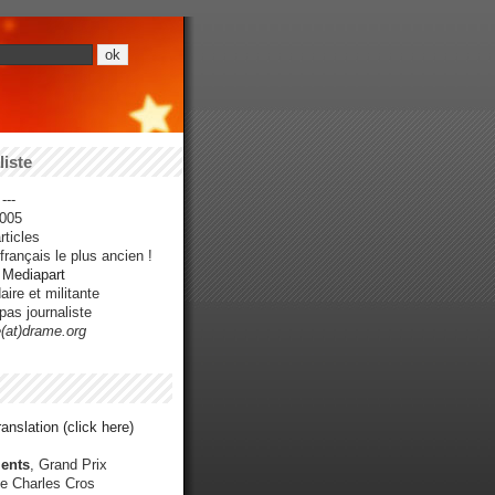
iste
---
005
ticles
rançais le plus ancien !
r Mediapart
ire et militante
pas journaliste
e(at)drame.org
anslation (click here)
ents
, Grand Prix
e Charles Cros