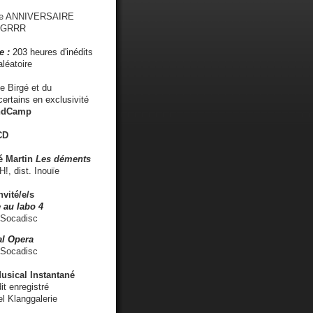
me ANNIVERSAIRE
s GRRR
e :
203 heures d'inédits
léatoire
e Birgé et du
ertains en exclusivité
ndCamp
CD
é
Martin
Les déments
 dist. Inouïe
nvité/e/s
 au labo 4
 Socadisc
l Opera
 Socadisc
sical Instantané
dit enregistré
el Klanggalerie