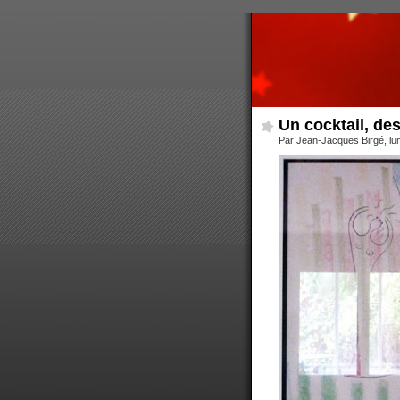
Un cocktail, de
Par Jean-Jacques Birgé, lu