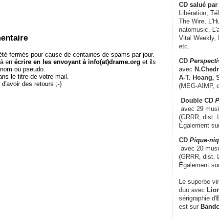
CD
salué par 
Libération, Té
The Wire, L'H
natomusic, L'a
entaire
Vital Weekly,
etc.
té fermés pour cause de centaines de spams par jour.
CD
Perspecti
 à en
écrire en les envoyant à info(at)drame.org
et ils
avec
N.Chedm
e nom ou pseudo.
le titre de votre mail.
A-T. Hoang, 
r d'avoir des retours ;-)
(MEG-AIMP, d
Double CD
P
avec 29 music
(GRRR, dist. L
Également su
CD
Pique-niq
avec 20 musi
(GRRR, dist. 
Également su
Le superbe vi
duo avec
Lion
sérigraphie d'
E
est sur
Band