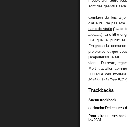
modèle d'un autre Vaudo
sont des géants il sera
Combien de fois ai-j
d'ailleurs "Ne pas être 
carte de visite
j'avais é
inconnu
). Une litho or
"Ce que le public te r
Fraigneau lui demande :
préféreriez et que vou
j'emporterais le feu"..
vient... Du reste, rega
Mort travailler comm
"Puisque ces mystères
Mariés de la Tour Eiffel
Trackbacks
Aucun trackback.
dcNombreDeLectures d
Pour faire un trackback 
id=2681