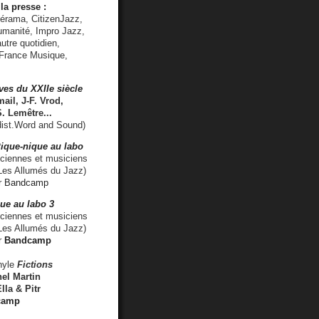
la presse :
lérama, CitizenJazz,
umanité, Impro Jazz,
utre quotidien,
 France Musique,
ves du XXIIe siècle
ail, J-F. Vrod,
S. Lemêtre
...
ist.Word and Sound)
ique-nique au labo
iennes et musiciens
es Allumés du Jazz)
r
Bandcamp
ue au labo 3
ciennes et musiciens
Les Allumés du Jazz)
r
Bandcamp
nyle
Fictions
el Martin
lla & Pitr
camp