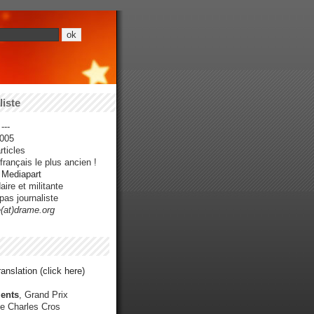
iste
---
005
ticles
rançais le plus ancien !
r Mediapart
ire et militante
pas journaliste
e(at)drame.org
anslation (click here)
ents
, Grand Prix
e Charles Cros