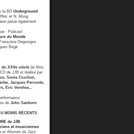
 la BD
Underground
fflec et N. Moog
aise
parue également
e - Podcast
rs du Monde
rançoise Degeorges
ues Birgé
 du XXIIe siècle
(le film)
CD de JJB et réalisé par
s, Sonia Cruchon,
rbe, Jacques Perconte,
rn
,
Eric Vernhes
...
performance
éos de
John Sanborn
EU MOINS RÉCENTS
RE de JJB
ciens et musiciennes
ra et Allumés du Jazz