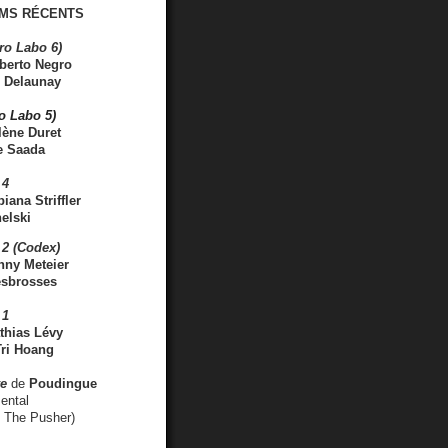
MS RÉCENTS
ro Labo 6)
berto Negro
 Delaunay
ro Labo 5)
lène Duret
e Saada
 4
iana Striffler
elski
2 (Codex)
nny Meteier
esbrosses
 1
thias Lévy
ri Hoang
ve
de
Poudingue
ental
. The Pusher)