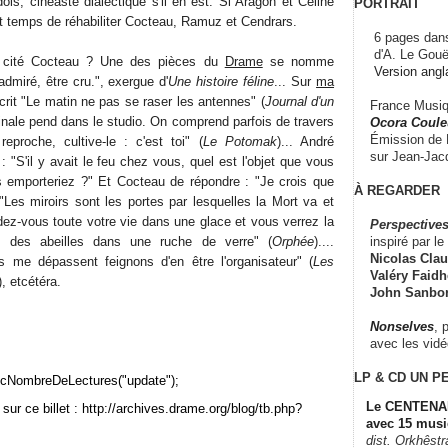
is, cinéaste dialectique s'il en est. Si Aragon et Céline
PORTRAIT
it temps de réhabiliter Cocteau, Ramuz et Cendrars.
6 pages dans
d'A. Le Gouë
e cité Cocteau ? Une des pièces du
Drame
se nomme
Version angl
admiré, être cru.", exergue d'
Une histoire féline
... Sur
ma
crit "Le matin ne pas se raser les antennes" (
Journal d'un
France Musiqu
iginale pend dans le studio. On comprend parfois de travers
Ocora Couleu
Émission de F
eproche, cultive-le : c'est toi" (
Le Potomak
)... André
sur Jean-Jacq
 "S'il y avait le feu chez vous, quel est l'objet que vous
s emporteriez ?" Et Cocteau de répondre : "Je crois que
À REGARDER
. "Les miroirs sont les portes par lesquelles la Mort va et
rdez-vous toute votre vie dans une glace et vous verrez la
Perspectives
inspiré par le 
e des abeilles dans une ruche de verre" (
Orphée
)....
Nicolas Claus
 me dépassent feignons d'en être l'organisateur" (
Les
Valéry Faidhe
), etcétéra.
John Sanbo
Nonselves
, 
avec les vid
LP & CD
UN P
cNombreDeLectures("update");
Le CENTENAI
sur ce billet : http://archives.drame.org/blog/tb.php?
avec 15 musi
dist. Orkhêst