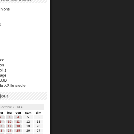
inions
D
azz
ton
ll.)
mage
 JJB
du XXIIe siècle
jour
«
octobre 2013
»
er
jeu
ven
sam
dim
2
3
4
5
6
9
10
11
12
13
16
17
18
19
20
23
24
25
26
27