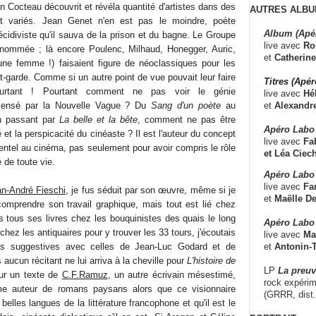
 Cocteau découvrit et révéla quantité d'artistes dans des
AUTRES ALBU
 variés. Jean Genet n'en est pas le moindre, poète
Album (Apé
écidiviste qu'il sauva de la prison et du bagne. Le Groupe
live avec
Ro
renommée ; là encore Poulenc, Milhaud, Honegger, Auric,
et
Catherine
i une femme !) faisaient figure de néoclassiques pour les
t-garde. Comme si un autre point de vue pouvait leur faire
Titres (Apé
urtant ! Pourtant comment ne pas voir le génie
live avec
Hé
et
Alexandr
censé par la Nouvelle Vague ? Du
Sang d'un poète
au
 passant par
La belle et la bête
, comment ne pas être
Apéro Labo
té et la perspicacité du cinéaste ? Il est l'auteur du concept
live avec
Fab
ntel au cinéma, pas seulement pour avoir compris le rôle
et
Léa Ciech
 de toute vie.
Apéro Labo 
live avec
Fa
n-André Fieschi
, je fus séduit par son œuvre, même si je
et
Maëlle D
omprendre son travail graphique, mais tout est lié chez
s tous ses livres chez les bouquinistes des quais le long
Apéro Labo
 chez les antiquaires pour y trouver les 33 tours, j'écoutais
live avec
Ma
et
Antonin-T
lus suggestives avec celles de Jean-Luc Godard et de
ucun récitant ne lui arriva à la cheville pour
L'histoire de
LP
La preu
ur un texte de
C.F.Ramuz
, un autre écrivain mésestimé,
rock expérim
me auteur de romans paysans alors que ce visionnaire
(GRRR, dist
elles langues de la littérature francophone et qu'il est le