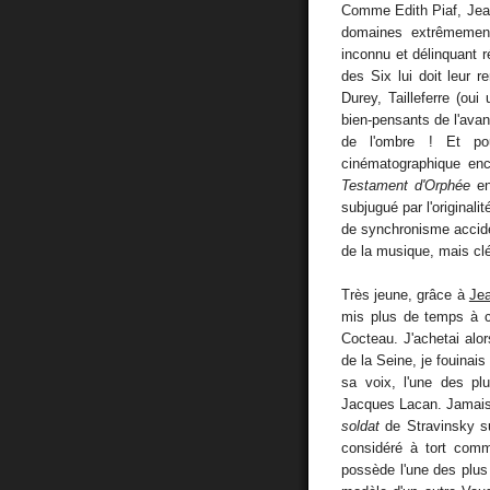
Comme Edith Piaf, Jean
domaines extrêmement
inconnu et délinquant r
des Six lui doit leur 
Durey, Tailleferre (ou
bien-pensants de l'avan
de l'ombre ! Et po
cinématographique en
Testament d'Orphée
en
subjugué par l'originali
de synchronisme accide
de la musique, mais clé
Très jeune, grâce à
Jea
mis plus de temps à c
Cocteau. J'achetai alor
de la Seine, je fouinais
sa voix, l'une des p
Jacques Lacan. Jamais a
soldat
de Stravinsky s
considéré à tort com
possède l'une des plus b