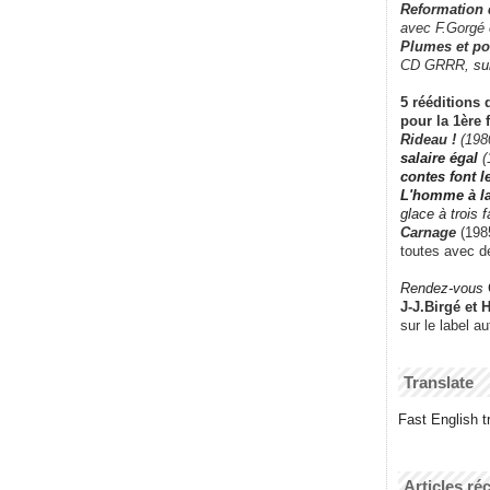
Reformation
avec F.Gorgé
Plumes et po
CD GRRR,
su
5 rééditions 
pour la 1ère 
Rideau !
(198
salaire égal
(
contes font 
L'homme à l
glace à trois 
Carnage
(1985
toutes avec d
Rendez-vous
J-J.Birgé et 
sur le label a
Translate
Fast English tr
Articles ré