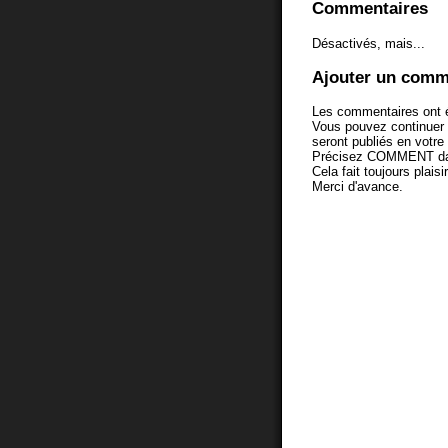
Commentaires
Désactivés, mais...
Ajouter un comm
Les commentaires ont é
Vous pouvez continuer
seront publiés en votr
Précisez COMMENT dans 
Cela fait toujours plaisi
Merci d'avance.