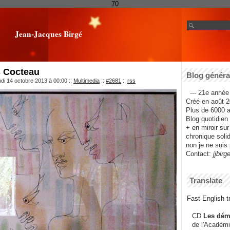
70
Jean-Jacques Birgé
s Cocteau
Blog général
ndi 14 octobre 2013 à 00:00
::
Multimedia
::
#2681
::
rss
--- 21e année 
Créé en août 2
Plus de 6000 ar
Blog quotidien f
+ en miroir su
chronique solida
non je ne suis 
Contact:
jjbirg
Translate
Fast English tr
CD
Les dém
de l'Académi