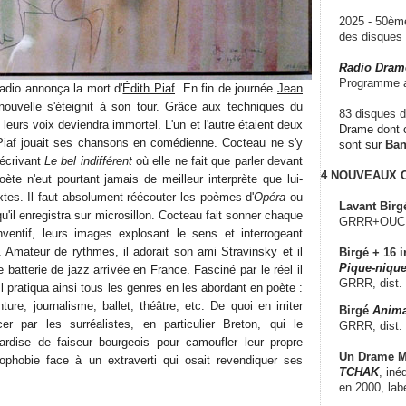
2025 - 50è
des disque
Radio Dram
Programme a
adio annonça la mort d'
Édith Piaf
. En fin de journée
Jean
ouvelle s'éteignit à son tour. Grâce aux techniques du
83 disques d
leurs voix deviendra immortel. L'un et l'autre étaient deux
Drame dont c
 Piaf jouait ses chansons en comédienne. Cocteau ne s'y
sont sur
Ba
 écrivant
Le bel indifférent
où elle ne fait que parler devant
4 NOUVEAUX
te n'eut pourtant jamais de meilleur interprète que lui-
tes. Il faut absolument réécouter les poèmes d'
Opéra
ou
Lavant Birg
u'il enregistra sur microsillon. Cocteau fait sonner chaque
GRRR+OUCH!,
nventif, leurs images explosant le sens et interrogeant
uï. Amateur de rythmes, il adorait son ami Stravinsky et il
Birgé + 16 i
Pique-nique
 batterie de jazz arrivée en France. Fasciné par le réel il
GRRR, dist.
Il pratiqua ainsi tous les genres en les abordant en poète :
nture, journalisme, ballet, théâtre, etc. De quoi en irriter
Birgé
Anima
 par les surréalistes, en particulier Breton, qui le
GRRR, dist.
gardise de faiseur bourgeois pour camoufler leur propre
Un Drame Mu
phobie face à un extraverti qui osait revendiquer ses
TCHAK
, iné
en 2000, lab