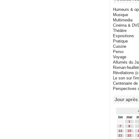
Humeurs & op
Musique
Multimedia
Cinéma & DV
Théâtre
Expositions
Pratique
Cuisine
Perso
Voyage
Allumés du J
Roman-feuille
Révélations (co
Le son sur l'i
Centenaire de
Perspectives 
Jour après 
lun
mar
m
1
7
8
14
15
21
22