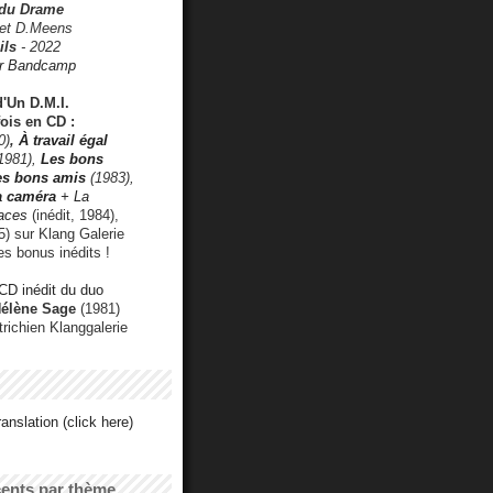
 du Drame
 et D.Meens
ils
- 2022
r Bandcamp
d'Un D.M.I.
fois en CD :
0)
,
À travail égal
1981),
Les bons
les bons amis
(1983),
a caméra
+ La
faces
(inédit, 1984),
) sur Klang Galerie
es bonus inédits !
CD inédit du duo
Hélène Sage
(1981)
utrichien Klanggalerie
anslation (click here)
cents par thème