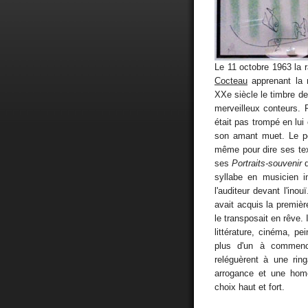
Le 11 octobre 1963 la r
Cocteau
apprenant la n
XXe siècle le timbre de 
merveilleux conteurs.
était pas trompé en lui
son amant muet. Le poè
même pour dire ses tex
ses
Portraits-souvenir
q
syllabe en musicien i
l'auditeur devant l'ino
avait acquis la première
le transposait en rêve. 
littérature, cinéma, pei
plus d'un à commencer
reléguèrent à une rin
arrogance et une homo
choix haut et fort.