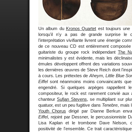
Un album du
Kronos Quartet
est toujours une
lorsqu'il n'y a pas de grande surprise le c
l'interprétation vivifiante livrent une énergie c
de ce nouveau CD est entièrement composée
guitariste du groupe rock indépendant
The Na
minimalistes y est évidente, mais les déclinai
émules développent offrent des variations souv
les dernières œuvres de Steve Reich dont l'insp
à cours. Les prétextes de
Aheym, Little Blue So
Eiffel
sont néanmoins moins convaincants que l
engendré. Si quelques arpèges rappellent le
compositeur, le rock est rarement convié aux a
chanteur
Sufjan Stevens
, se multipliant sur p
quatuor, est un peu fugitive dans
Tenebre
, mais 
Youth Chorus
dirigé par Dianne Berkun env
Eiffel
, rejoint par Dessner, le percussionniste D
Lisa Kaplan et le trombone Dave Nelson, c
positivité de l'ensemble. Ce trait caractéristiq