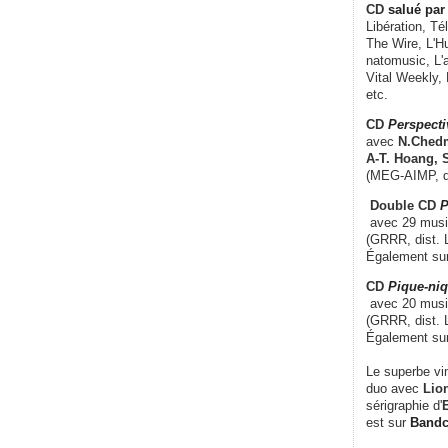
CD
salué par 
Libération, Té
The Wire, L'H
natomusic, L'a
Vital Weekly,
etc.
CD
Perspecti
avec
N.Chedm
A-T. Hoang, 
(MEG-AIMP, d
Double CD
P
avec 29 music
(GRRR, dist. L
Également su
CD
Pique-niq
avec 20 musi
(GRRR, dist. 
Également su
Le superbe vi
duo avec
Lion
sérigraphie d'
E
est sur
Band