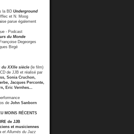
 la BD
Underground
fflec et N. Moog
aise
parue également
e - Podcast
rs du Monde
rançoise Degeorges
ues Birgé
 du XXIIe siècle
(le film)
CD de JJB et réalisé par
s, Sonia Cruchon,
rbe, Jacques Perconte,
rn
,
Eric Vernhes
...
performance
éos de
John Sanborn
EU MOINS RÉCENTS
RE de JJB
ciens et musiciennes
ra et Allumés du Jazz