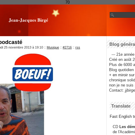
70
Jean-Jacques Birgé
podcasté
Blog général
ndi 25 novembre 2013 à 19:10
::
Musique
::
#2716
::
rss
--- 21e année 
Créé en août 2
Plus de 6000 ar
Blog quotidien f
+ en miroir su
chronique solida
non je ne suis 
Contact:
jjbirg
Translate
Fast English tr
CD
Les dém
de l'Académi