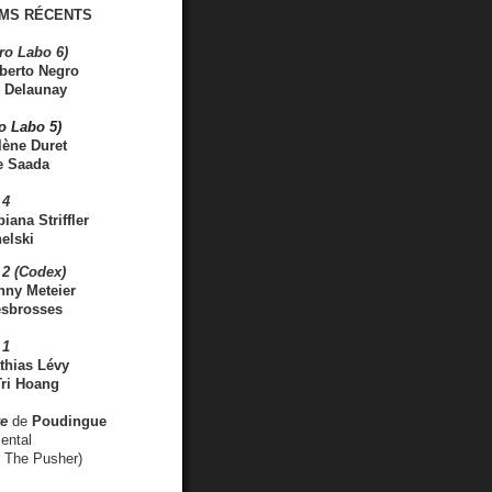
MS RÉCENTS
ro Labo 6)
berto Negro
 Delaunay
ro Labo 5)
lène Duret
e Saada
 4
iana Striffler
elski
2 (Codex)
nny Meteier
esbrosses
 1
thias Lévy
ri Hoang
ve
de
Poudingue
ental
. The Pusher)