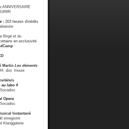
me ANNIVERSAIRE
s GRRR
e :
203 heures d'inédits
léatoire
e Birgé et du
ertains en exclusivité
ndCamp
CD
é
Martin
Les déments
 dist. Inouïe
nvité/e/s
 au labo 4
 Socadisc
l Opera
 Socadisc
sical Instantané
dit enregistré
el Klanggalerie