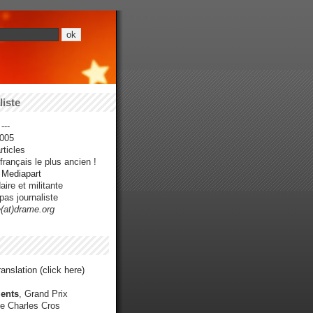
iste
---
005
ticles
rançais le plus ancien !
r Mediapart
ire et militante
pas journaliste
e(at)drame.org
anslation (click here)
ents
, Grand Prix
e Charles Cros