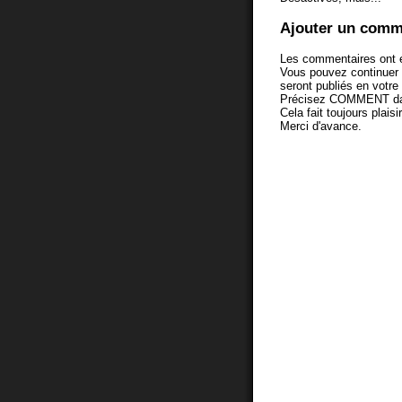
Ajouter un comm
Les commentaires ont é
Vous pouvez continuer
seront publiés en votr
Précisez COMMENT dans 
Cela fait toujours plaisi
Merci d'avance.