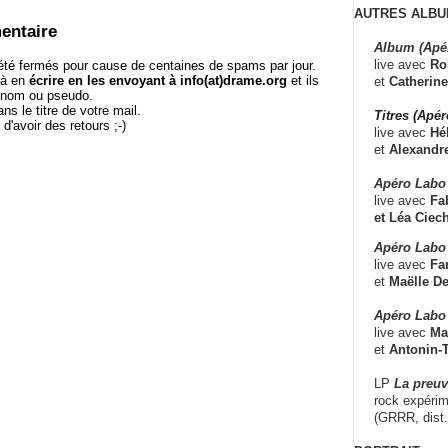
AUTRES ALBU
entaire
Album (Apé
live avec
Ro
té fermés pour cause de centaines de spams par jour.
 à en
écrire en les envoyant à info(at)drame.org
et ils
et
Catherine
e nom ou pseudo.
le titre de votre mail.
Titres (Apé
r d'avoir des retours ;-)
live avec
Hé
et
Alexandr
Apéro Labo
live avec
Fab
et
Léa Ciech
Apéro Labo 
live avec
Fa
et
Maëlle D
Apéro Labo
live avec
Ma
et
Antonin-T
LP
La preu
rock expérim
(GRRR, dist