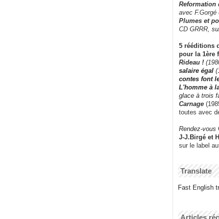
Reformation
avec F.Gorgé
Plumes et po
CD GRRR,
su
5 rééditions 
pour la 1ère 
Rideau !
(198
salaire égal
(
contes font 
L'homme à l
glace à trois 
Carnage
(1985
toutes avec d
Rendez-vous
J-J.Birgé et 
sur le label a
Translate
Fast English tr
Articles ré