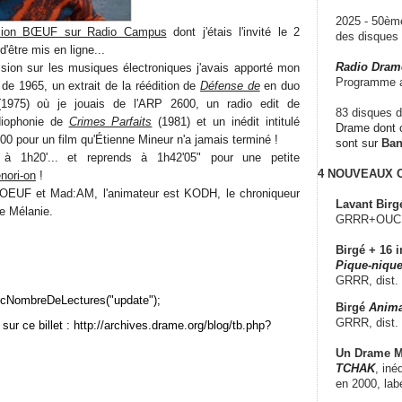
2025 - 50è
ssion BŒUF sur Radio Campus
dont j'étais l'invité le 2
des disque
'être mis en ligne...
Radio Dram
ion sur les musiques électroniques j'avais apporté mon
Programme a
de 1965, un extrait de la réédition de
Défense de
en duo
1975) où je jouais de l'ARP 2600, un radio edit de
83 disques d
diophonie de
Crimes Parfaits
(1981) et un inédit intitulé
Drame dont c
 pour un film qu'Étienne Mineur n'a jamais terminé !
sont sur
Ba
5 à 1h20'... et reprends à 1h42'05" pour une petite
4 NOUVEAUX
nori-on
!
OEUF et Mad:AM, l'animateur est KODH, le chroniqueur
Lavant Birg
ce Mélanie.
GRRR+OUCH!,
Birgé + 16 i
Pique-nique
GRRR, dist.
cNombreDeLectures("update");
Birgé
Anima
GRRR, dist.
sur ce billet : http://archives.drame.org/blog/tb.php?
Un Drame Mu
TCHAK
, iné
en 2000, lab