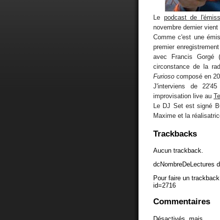
Le
podcast de l'émi
novembre dernier vient d
Comme c'est une émiss
premier enregistrement 
avec Francis Gorgé (
circonstance de la ra
Furioso
composé en 2000
J'interviens de 22'4
improvisation live au
Te
Le DJ Set est signé B
Maxime et la réalisatri
Trackbacks
Aucun trackback.
dcNombreDeLectures d
Pour faire un trackback 
id=2716
Commentaires
Désactivés, mais...