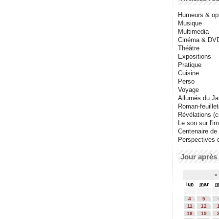
Humeurs & op
Musique
Multimedia
Cinéma & DV
Théâtre
Expositions
Pratique
Cuisine
Perso
Voyage
Allumés du J
Roman-feuille
Révélations (co
Le son sur l'i
Centenaire de
Perspectives 
Jour après 
«
lun
mar
m
4
5
11
12
18
19