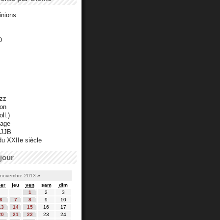
inions
D
azz
ton
ll.)
mage
 JJB
du XXIIe siècle
jour
novembre 2013
»
er
jeu
ven
sam
dim
1
2
3
6
7
8
9
10
13
14
15
16
17
20
21
22
23
24