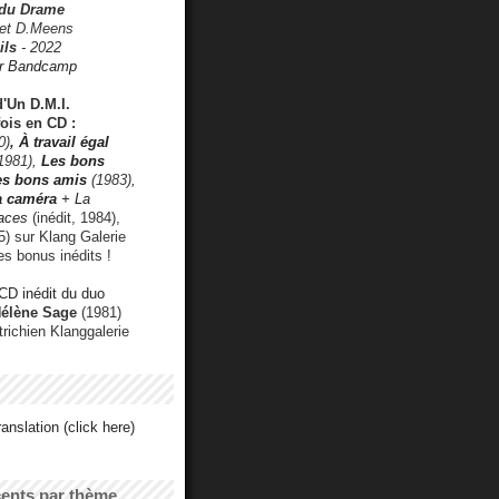
 du Drame
 et D.Meens
ils
- 2022
r Bandcamp
d'Un D.M.I.
fois en CD :
0)
,
À travail égal
1981),
Les bons
les bons amis
(1983),
a caméra
+ La
faces
(inédit, 1984),
) sur Klang Galerie
es bonus inédits !
CD inédit du duo
Hélène Sage
(1981)
utrichien Klanggalerie
anslation (click here)
cents par thème