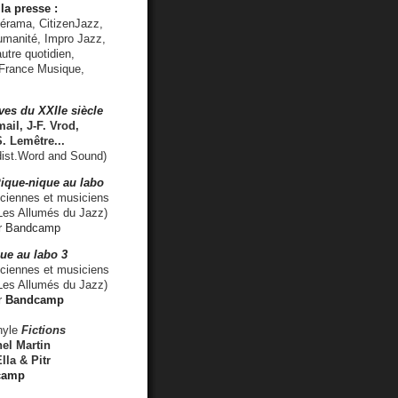
la presse :
lérama, CitizenJazz,
umanité, Impro Jazz,
utre quotidien,
 France Musique,
ves du XXIIe siècle
ail, J-F. Vrod,
S. Lemêtre
...
ist.Word and Sound)
ique-nique au labo
iennes et musiciens
es Allumés du Jazz)
r
Bandcamp
ue au labo 3
ciennes et musiciens
Les Allumés du Jazz)
r
Bandcamp
nyle
Fictions
el Martin
lla & Pitr
camp