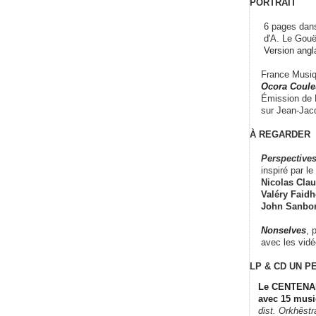
PORTRAIT
6 pages dans
d'A. Le Gouë
Version angl
France Musiqu
Ocora Couleu
Émission de F
sur Jean-Jacq
À REGARDER
Perspectives
inspiré par le 
Nicolas Claus
Valéry Faidhe
John Sanbo
Nonselves
, 
avec les vid
LP & CD
UN P
Le CENTENAI
avec 15 musi
dist. Orkhêst