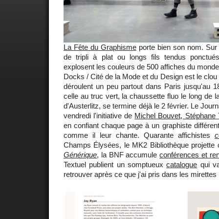
La Fête du Graphisme
porte bien son nom. Sur 
de tripli à plat ou longs fils tendus ponctu
explosent les couleurs de 500 affiches du monde 
Docks / Cité de la Mode et du Design est le clo
déroulent un peu partout dans Paris jusqu'au 18 
celle au truc vert, la chaussette fluo le long de 
d'Austerlitz, se termine déjà le 2 février. Le Jour
vendredi l'initiative de
Michel Bouvet, Stéphane 
en confiant chaque page à un graphiste différent
comme il leur chante. Quarante affichistes
c
Champs Élysées, le MK2 Bibliothèque projette 
Générique
, la BNF accumule
conférences et re
Textuel publient un somptueux
catalogue
qui v
retrouver après ce que j'ai pris dans les mirettes 