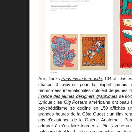
Aux Docks
Paris invite le monde
, 104 affichist
chacun 3 œuvres pour la plupart jamais 
renommées internationales côtoient de jeunes d
France des jeunes designers graphiques
se sol
Lyrique
; les
Gig Posters
américains ont beau ê
psychédélisme se décline en 150 affiches u
grandes heures de la Côte Ouest ; un film r
ans d'existence de la
Galerie Anatome
... Pa
admirer à m'en faire tourner la tête j'avoue un p
polonaise dont les facéties provocantes font tou