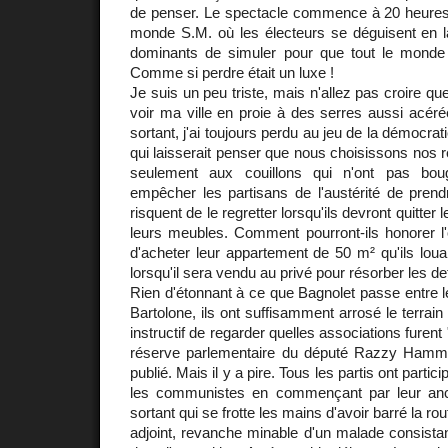
de penser. Le spectacle commence à 20 heure
monde S.M. où les électeurs se déguisent en lap
dominants de simuler pour que tout le monde
Comme si perdre était un luxe !
Je suis un peu triste, mais n'allez pas croire qu
voir ma ville en proie à des serres aussi acér
sortant, j'ai toujours perdu au jeu de la démocra
qui laisserait penser que nous choisissons nos 
seulement aux couillons qui n'ont pas bou
empêcher les partisans de l'austérité de prendr
risquent de le regretter lorsqu'ils devront quitter
leurs meubles. Comment pourront-ils honorer l'of
d'acheter leur appartement de 50 m² qu'ils louai
lorsqu'il sera vendu au privé pour résorber les d
Rien d'étonnant à ce que Bagnolet passe entre 
Bartolone, ils ont suffisamment arrosé le terrain 
instructif de regarder quelles associations furent
réserve parlementaire du député Razzy Hammadi
publié. Mais il y a pire. Tous les partis ont particip
les communistes en commençant par leur anci
sortant qui se frotte les mains d'avoir barré la r
adjoint, revanche minable d'un malade consistant