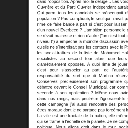
dans l'opposition. Après moi le déluge... Les voi
Ouvrière et du Parti Ouvrier Indépendant auraie
Qui parmi tous les candidats se préoccupait ré
population ? Pas compliqué, le seul qui n'avait pa
rime de faire bande à part si c'est pour laisser 
d'un nouvel Everbecq ? L'ambition personnelle d
se rêvait mairesse et rien d'autre ("on n'est t
niveau !") a empêché la moindre discussion ave
qu'elle ne s'interdisait pas les contacts avec le P
les social-traîtres de la liste de Mohamed Hak
socialistes au second tour alors que leur
diamétralement opposés. À quoi rime de jouer l
c'est pour s'associer au parti de l'austér
responsabilité du sort que di Martino réser
Conservez précieusement son programme que 
débattre devant le Conseil Municipal, car comm
seconde à son application ? Même nous avion
dans nos rangs, mais peut-être l'ignoraient-i
cette campagne j'ai aussi rencontré des pers
êtres moraux dont je ne partage pas forcément le
La ville est une fractale de la nation, elle-mê
qui se trame à l'échelle de la planète. Je ne comp
politique. Nous allons droit dans le mur, soc