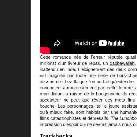
Cette romance née de l'erreur réputée quasi
millions) d'un livreur de repas, un
dabbawallah
,
inattendu en Inde. L'éloignement des deux corr
est magnifié par toute une série de hors-cham
dessus de chez Ila que l'on ne fait qu'entendre.
concoctée amoureusement par cette femme a
mari distant a raison de la bougonnerie du récen
spectateur ne peut que rêver ces mets fins 
bouche. Les personnages, tel le jeune assistan
qu'à mieux faire, sont habités par une humanit
films catastrophistes et dépressifs.
The Lunchbo
impression d'espoir qui ne devrait jamais nous qui
Trackbacks