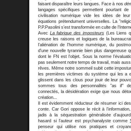
faisant disparaître leurs langues. Face à nos
dém
langages spécifiques permettent pourtant de
civilisation numérique vide les idées de le
équations prétendument universelles. La "relig
P.P.Pasolini s'est transformée en culte de l'Intern
Avec
La fabrique des imposteurs
(Les Liens qu
creuse les raisons et logiques de la bureaucrati
l'aliénation de l'homme numérique, du postm
d'une nouvelle tyrannie bien plus dangereuse 
dont le FN est l'objet. Sous la norme l'évaluati
pas seulement notre temps de travail, mais aussi n
rêves. Même notre sommeil subit cette impostur
les premières victimes du système qui les a e
glissent dans les clous pour jouir de leur pouvo
sommes tous des personnalités "as if" de
connectés, la désidération exige que nous déto
création...
Il est évidemment réducteur de résumer ici d
conte
. Car Gori oppose le récit à l'informatio
jadis à la séquestration généralisée d'aujour
hasard si l'auteur est psychanalyste comme
penseur qui utilise nos pratiques et croyan