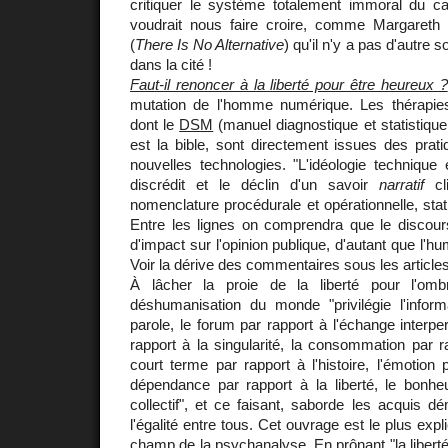
critiquer le système totalement immoral du cap
voudrait nous faire croire, comme Margareth
(
There Is No Alternative
) qu'il n'y a pas d'autre s
dans la cité !
Faut-il renoncer à la liberté pour être heureux ?
mutation de l'homme numérique. Les thérapie
dont le
DSM
(manuel diagnostique et statistiqu
est la bible, sont directement issues des prat
nouvelles technologies. "L'idéologie technique 
discrédit et le déclin d'un savoir
narratif
cli
nomenclature procédurale et opérationnelle, stati
Entre les lignes on comprendra que le discours
d'impact sur l'opinion publique, d'autant que l'hu
Voir la dérive des commentaires sous les articles
À lâcher la proie de la liberté pour l'omb
déshumanisation du monde "privilégie l'inform
parole, le forum par rapport à l'échange interpe
rapport à la singularité, la consommation par ra
court terme par rapport à l'histoire, l'émotion 
dépendance par rapport à la liberté, le bonhe
collectif", et ce faisant, saborde les acquis 
l'égalité entre tous. Cet ouvrage est le plus expl
champ de la psychanalyse. En prônant "la liberté