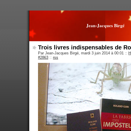
Jean-Jacques Birgé
Trois livres indispensables de R
Par Jean-Jacques Birgé, mardi 3 juin 2014 à 00:01
::
H
#2863
::
rss