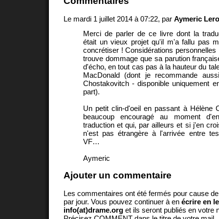
Commentaires
Le mardi 1 juillet 2014 à 07:22, par
Aymeric Ler
Merci de parler de ce livre dont la tradu
était un vieux projet qu'il m'a fallu pas 
concrétiser ! Considérations personnelles 
trouve dommage que sa parution française
d'écho, en tout cas pas à la hauteur du tale
MacDonald (dont je recommande aussi
Chostakovitch - disponible uniquement e
part).
Un petit clin-d'oeil en passant à Hélène C
beaucoup encouragé au moment d'ent
traduction et qui, par ailleurs et si j'en cro
n'est pas étrangère à l'arrivée entre t
VF…
Aymeric
Ajouter un commentaire
Les commentaires ont été fermés pour cause d
par jour. Vous pouvez continuer à en
écrire en l
info(at)drame.org
et ils seront publiés en votr
Précisez COMMENT dans le titre de votre mail.