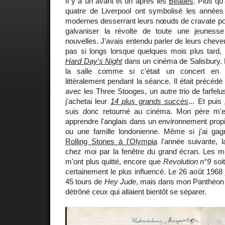
Il y a un avant et un après les
Beatles
. Plus qu
quatre de Liverpool ont symbolisé les année
modernes desserrant leurs nœuds de cravate pou
galvaniser la révolte de toute une jeuness
nouvelles. J'avais entendu parler de leurs cheveu
pas si longs lorsque quelques mois plus tard, 
Hard Day's Night
dans un cinéma de Salisbury. Le
la salle comme si c'était un concert en p
littéralement pendant la séance. Il était précéd
avec les Three Stooges, un autre trio de farfelu
j'achetai leur
14 plus grands succès
... Et puis
suis donc retourné au cinéma. Mon père m'
apprendre l'anglais dans un environnement prop
ou une famille londonienne. Même si j'ai ga
Rolling Stones à l'Olympia
l'année suivante, l
chez moi par la fenêtre du grand écran. Les m
m'ont plus quitté, encore que
Revolution n°9
soi
certainement le plus influencé. Le 26 août 1968 
45 tours de
Hey Jude
, mais dans mon Panthéon 
détrôné ceux qui allaient bientôt se séparer.