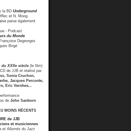
 la BD
Underground
fflec et N. Moog
aise
parue également
e - Podcast
rs du Monde
rançoise Degeorges
ues Birgé
 du XXIIe siècle
(le film)
CD de JJB et réalisé par
s, Sonia Cruchon,
rbe, Jacques Perconte,
rn
,
Eric Vernhes
...
performance
éos de
John Sanborn
EU MOINS RÉCENTS
RE de JJB
ciens et musiciennes
ra et Allumés du Jazz