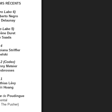
MS RÉCENTS
ro Labo 6)
berto Negro
 Delaunay
ro Labo 5)
lène Duret
e Saada
 4
iana Striffler
elski
2 (Codex)
nny Meteier
esbrosses
 1
thias Lévy
ri Hoang
ve
de
Poudingue
ental
. The Pusher)