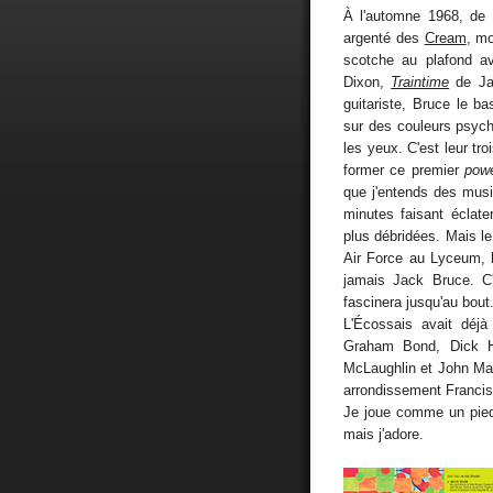
À l'automne 1968, de 
argenté des
Cream
, mo
scotche au plafond 
Dixon,
Traintime
de Ja
guitariste, Bruce le ba
sur des couleurs psych
les yeux. C'est leur tr
former ce premier
powe
que j'entends des mus
minutes faisant éclate
plus débridées. Mais le
Air Force au Lyceum, 
jamais Jack Bruce. C'
fascinera jusqu'au bout
L'Écossais avait déjà
Graham Bond, Dick H
McLaughlin et John May
arrondissement Franci
Je joue comme un pie
mais j'adore.