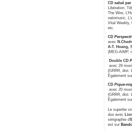
CD
salué par 
Libération, Té
The Wire, L'H
natomusic, L'a
Vital Weekly,
etc.
CD
Perspecti
avec
N.Chedm
A-T. Hoang, 
(MEG-AIMP, d
Double CD
P
avec 29 music
(GRRR, dist. L
Également su
CD
Pique-niq
avec 20 musi
(GRRR, dist. 
Également su
Le superbe vi
duo avec
Lion
sérigraphie d'
E
est sur
Band