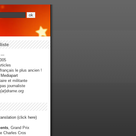
iste
---
005
ticles
rançais le plus ancien !
r Mediapart
ire et militante
pas journaliste
e(at)drame.org
anslation (click here)
ents
, Grand Prix
e Charles Cros