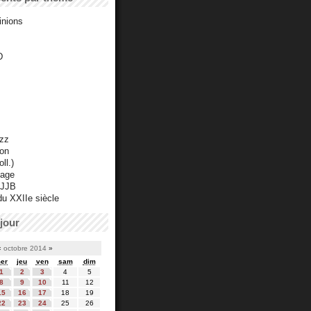
inions
D
azz
ton
ll.)
mage
 JJB
du XXIIe siècle
jour
«
octobre 2014
»
er
jeu
ven
sam
dim
1
2
3
4
5
8
9
10
11
12
15
16
17
18
19
22
23
24
25
26