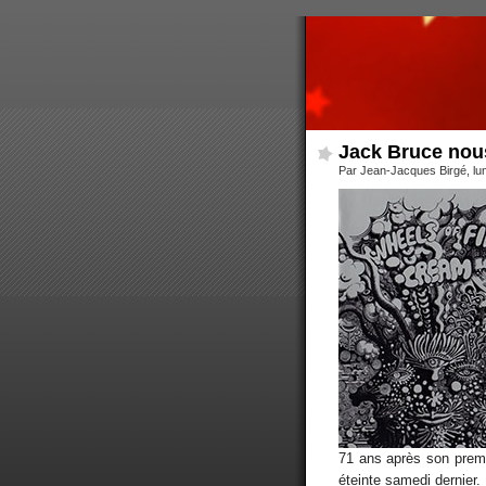
Jack Bruce nous
Par Jean-Jacques Birgé, lu
71 ans après son premie
éteinte samedi dernier.