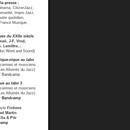
la presse :
lérama, CitizenJazz,
umanité, Impro Jazz,
utre quotidien,
 France Musique,
ves du XXIIe siècle
ail, J-F. Vrod,
S. Lemêtre
...
ist.Word and Sound)
ique-nique au labo
iennes et musiciens
es Allumés du Jazz)
r
Bandcamp
ue au labo 3
ciennes et musiciens
Les Allumés du Jazz)
r
Bandcamp
nyle
Fictions
el Martin
lla & Pitr
camp