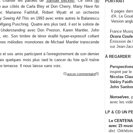
it chanter les paroles de
Samuel Beckett
. Ce sera
No
PORTRAIT
o aux côtés de Carla Bley et Don Cherry,
Many Have No
6 pages dans
Marianne Faithfull, Robert Wyatt et un orchestre
d'A. Le Gouë
ly Seeing All This
en 1993 avec entre autres le Balanescu
Version angl
fgang Puschnig. Quatre ans plus tard, il est le soliste de
Understanding
avec Don Preston, Karen Mantler, John
France Musiqu
 etc. Son timbre de ténor éraillé hyper-expressif collant
Ocora Couleu
Émission de F
imes mélodies monotones de Michael Mantler transcende
sur Jean-Jacq
 et ses amis participent à l'enregistrement de son dernier
À REGARDER
is quelques mois plus tard le cancer du foie qu'il traîne
e terrasse. Il nous laisse sans voix.
Perspectives
inspiré par le 
aucun commentaire
Nicolas Claus
Valéry Faidhe
John Sanbo
Nonselves
, 
avec les vid
LP & CD
UN P
Le CENTENAI
avec 15 musi
dist. Orkhêst