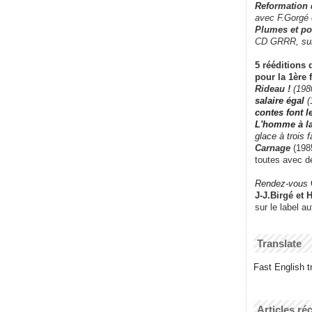
Reformation
avec F.Gorgé
Plumes et po
CD GRRR,
su
5 rééditions 
pour la 1ère 
Rideau !
(198
salaire égal
(
contes font 
L'homme à l
glace à trois 
Carnage
(1985
toutes avec d
Rendez-vous
J-J.Birgé et 
sur le label a
Translate
Fast English tr
Articles ré