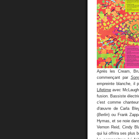
Après les Cream, Br
commençant par
Song
empreinte blanche, il 
Lifetime
avec McLaughlin
fusion. Bassiste électr
c'est comme chanteur
d'œuvre de Carla Ble
(
Berlin
) ou Frank Zapp
Hymas, et se noie dans
Vernon Reid, Cindy Bl
qui lui offrira ses plu