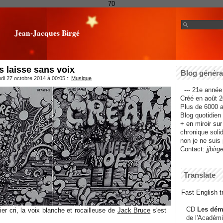
70
Jean-Jacques Birgé
 laisse sans voix
Blog général
ndi 27 octobre 2014 à 00:05
::
Musique
--- 21e année 
Créé en août 2
Plus de 6000 ar
Blog quotidien f
+ en miroir su
chronique solida
non je ne suis 
Contact:
jjbirg
Translate
Fast English tr
CD
Les dém
r cri, la voix blanche et rocailleuse de
Jack Bruce
s'est
de l'Académi