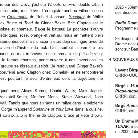
retour des USA, j’achète
Wheels of Fire
, double album
2025 - 50è
itié studio, moitié live. L'enregistrement au Fillmore nous
des disque
avec
Crossroads
de Robert Johnson,
Spoonful
de Willie
ck Bruce et
Toad
de Ginger Baker. Eric Clapton est le
Radio Dram
Programme a
ssiste et chanteur, Baker le batteur. La pochette s'ouvre
édéliques, rose, orange et vert qui nous en mettent plein
83 disques d
oisième disque, mais chacun s'était déjà distingué avec de
Drame dont c
r trio
de l'histoire du rock. C'est surtout la première fois
sont sur
Ba
iciens de rock improviser des morceaux de près de vingt
4 NOUVEAUX
r le format chanson, porte ouverte à nos inventions les
 groupe se dissout aussitôt. Je retrouverai Ginger Baker's
Lavant Birg
bœuferai avec Clapton chez Gomelski et ne rencontrerai
GRRR+OUCH!,
est pourtant le seul d'entre eux dont la trajectoire me
.
Birgé + 16 i
 joué avec Alexis Korner, Charlie Watts, Mick Jagger,
Pique-nique
GRRR, dist.
eckstall-Smith, Manfred Mann, Steve Winwood, John
all. Tandis que nous animons un rallye dans le seizième
Birgé
Anima
s Gorgé m'apprend
Sunshine of Your Love
dans la cuisine.
GRRR, dist.
d au sax alto
le thème de Clapton, Bruce et Pete Brown
,
Un Drame Mu
TCHAK
, iné
en 2000, lab