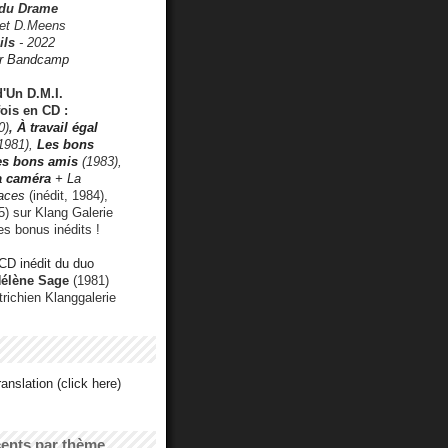
 du Drame
 et D.Meens
ils
- 2022
r Bandcamp
d'Un D.M.I.
fois en CD :
0)
,
À travail égal
1981),
Les bons
les bons amis
(1983),
a caméra
+ La
faces
(inédit, 1984),
) sur Klang Galerie
es bonus inédits !
CD inédit du duo
Hélène Sage
(1981)
utrichien Klanggalerie
anslation (click here)
cents par thème