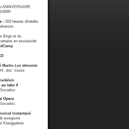
me ANNIVERSAIRE
s GRRR
e :
203 heures d'inédits
léatoire
e Birgé et du
ertains en exclusivité
ndCamp
CD
é
Martin
Les déments
 dist. Inouïe
nvité/e/s
 au labo 4
 Socadisc
l Opera
 Socadisc
sical Instantané
dit enregistré
el Klanggalerie