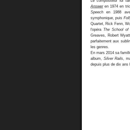
Le compositeur lui fa
Answer
en 1974 en tri
Speech
en 1988 avec 
symphonique, puis
Fol
Quartet, Rick Fenn, Wol
l'opéra
The School of 
Greaves, Robert Wyatt,
parfaitement aux subl
les genres.
En mars 2014 sa famille
album,
Silver Rails
, ma
depuis plus de dix ans l