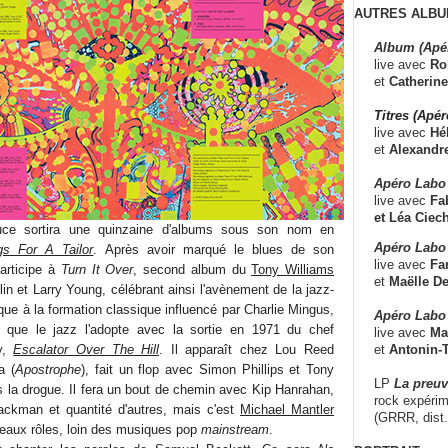
AUTRES ALBU
Album (Apé
live avec
Ro
et
Catherine
Titres (Apé
live avec
Hé
et
Alexandr
Apéro Labo
live avec
Fab
et
Léa Ciech
uce sortira une quinzaine d'albums sous son nom en
Apéro Labo 
s For A Tailor
. Après avoir marqué le blues de son
live avec
Fa
participe à
Turn It Over
, second album du
Tony Williams
et
Maëlle D
 et Larry Young, célébrant ainsi l'avènement de la jazz-
ique à la formation classique influencé par Charlie Mingus,
Apéro Labo
 que le jazz l'adopte avec la sortie en 1971 du chef
live avec
Ma
et
Antonin-T
y,
Escalator Over The Hill
. Il apparaît chez Lou Reed
a (
Apostrophe
), fait un flop avec Simon Phillips et Tony
LP
La preu
 la drogue. Il fera un bout de chemin avec Kip Hanrahan,
rock expérim
ackman et quantité d'autres, mais c'est
Michael Mantler
(GRRR, dist
s beaux rôles, loin des musiques pop
mainstream
.