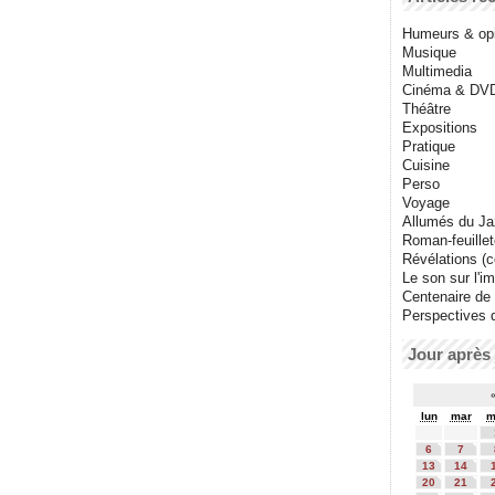
Humeurs & op
Musique
Multimedia
Cinéma & DV
Théâtre
Expositions
Pratique
Cuisine
Perso
Voyage
Allumés du J
Roman-feuille
Révélations (co
Le son sur l'i
Centenaire de
Perspectives 
Jour après 
lun
mar
m
6
7
13
14
20
21