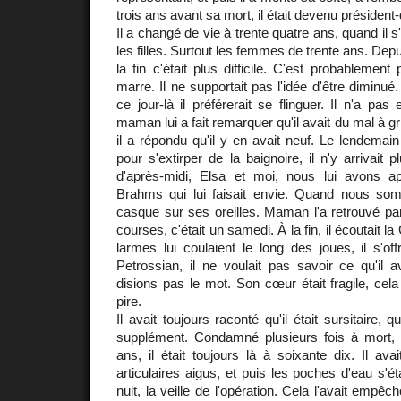
trois ans avant sa mort, il était devenu président-
Il a changé de vie à trente quatre ans, quand il s'
les filles. Surtout les femmes de trente ans. Depu
la fin c'était plus difficile. C'est probablement
marre. Il ne supportait pas l'idée d'être diminué. 
ce jour-là il préférerait se flinguer. Il n'a pas 
maman lui a fait remarquer qu'il avait du mal à g
il a répondu qu'il y en avait neuf. Le lendemain 
pour s'extirper de la baignoire, il n'y arrivait 
d'après-midi, Elsa et moi, nous lui avons a
Brahms qui lui faisait envie. Quand nous som
casque sur ses oreilles. Maman l'a retrouvé pa
courses, c'était un samedi. À la fin, il écoutait 
larmes lui coulaient le long des joues, il s'of
Petrossian, il ne voulait pas savoir ce qu'il 
disions pas le mot. Son cœur était fragile, cela 
pire.
Il avait toujours raconté qu'il était sursitaire, 
supplément. Condamné plusieurs fois à mort, 
ans, il était toujours là à soixante dix. Il a
articulaires aigus, et puis les poches d'eau s'é
nuit, la veille de l'opération. Cela l'avait empê