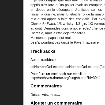
", je n'ai compris que très tard ; cela le faisait h
appris très tard qu'un poulet avait un croupion pa
en douce en le découpant. J'anticipe sur les
faisait la cuisine, mais lui était le roi de la may
m'a aussi appris à faire des cocktails. Par exe
Chose de Papa
, 1/3 whisky, 1/3 gin, 1/3 vermo
au goût. Demandez donc à notre rédac' chef ce qu'
l'hérésie, mais c'était déjà trop tard !
Maintenant papa c'est moi.
Je n'ai pourtant pas quitté le Pays Imaginaire.
Trackbacks
Aucun trackback.
dcNombreDeLectures dcNombreDeLectures("upd
Pour faire un trackback sur ce billet :
http://archives.drame.org/blog/tb.php?id=3044
Commentaires
Désactivés, mais...
Ajouter un commentaire