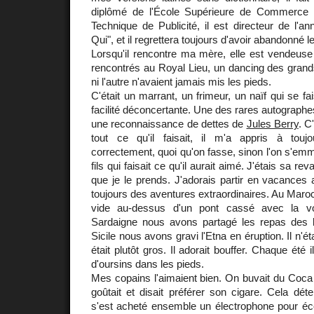
diplômé de l'École Supérieure de Commerce d
Technique de Publicité, il est directeur de l'a
Qui", et il regrettera toujours d'avoir abandonné
Lorsqu'il rencontre ma mère, elle est vendeuse e
rencontrés au Royal Lieu, un dancing des grands
ni l'autre n'avaient jamais mis les pieds.
C'était un marrant, un frimeur, un naïf qui se f
facilité déconcertante. Une des rares autographe
une reconnaissance de dettes de
Jules Berry
. C
tout ce qu'il faisait, il m'a appris à touj
correctement, quoi qu'on fasse, sinon l'on s'emmer
fils qui faisait ce qu'il aurait aimé. J'étais sa 
que je le prends. J'adorais partir en vacances av
toujours des aventures extraordinaires. Au Maroc i
vide au-dessus d'un pont cassé avec la vo
Sardaigne nous avons partagé les repas des b
Sicile nous avons gravi l'Etna en éruption. Il n'étai
était plutôt gros. Il adorait bouffer. Chaque été 
d'oursins dans les pieds.
Mes copains l'aimaient bien. On buvait du Coca e
goûtait et disait préférer son cigare. Cela dét
s'est acheté ensemble un électrophone pour éco