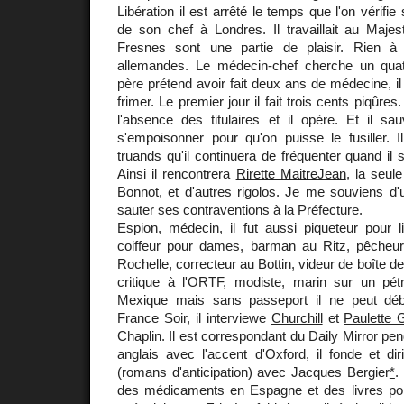
Libération il est arrêté le temps que l'on vérif
de son chef à Londres. Il travaillait au Majes
Fresnes sont une partie de plaisir. Rien à
allemandes. Le médecin-chef cherche un qua
père prétend avoir fait deux ans de médecine, il b
frimer. Le premier jour il fait trois cents piqûres.
l'absence des titulaires et il opère. Et il s
s'empoisonner pour qu'on puisse le fusiller. I
truands qu'il continuera de fréquenter quand il 
Ainsi il rencontrera
Rirette MaitreJean
, la seu
Bonnot, et d'autres rigolos. Je me souviens d'u
sauter ses contraventions à la Préfecture.
Espion, médecin, il fut aussi piqueteur pour l
coiffeur pour dames, barman au Ritz, pêcheur
Rochelle, correcteur au Bottin, videur de boîte de
critique à l'ORTF, modiste, marin sur un pétr
Mexique mais sans passeport il ne peut déba
France Soir, il interviewe
Churchill
et
Paulette 
Chaplin. Il est correspondant du Daily Mirror pend
anglais avec l'accent d'Oxford, il fonde et dir
(romans d'anticipation) avec Jacques Bergier
*
.
des médicaments en Espagne et des livres po