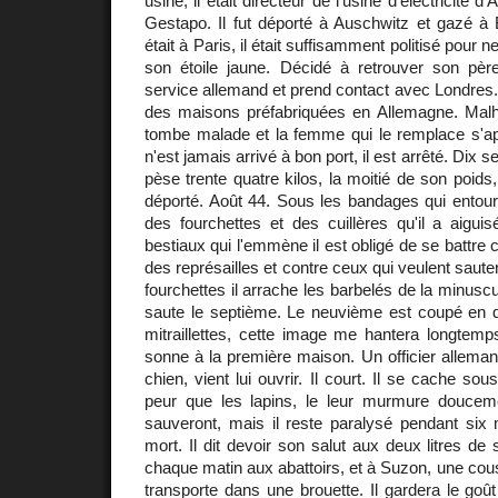
usine, il était directeur de l'usine d'électricité d
Gestapo. Il fut déporté à Auschwitz et gazé 
était à Paris, il était suffisamment politisé pour 
son étoile jaune. Décidé à retrouver son pèr
service allemand et prend contact avec Londres. 
des maisons préfabriquées en Allemagne. Malh
tombe malade et la femme qui le remplace s'ap
n'est jamais arrivé à bon port, il est arrêté. Dix s
pèse trente quatre kilos, la moitié de son poids, 
déporté. Août 44. Sous les bandages qui entoure
des fourchettes et des cuillères qu'il a aigu
bestiaux qui l'emmène il est obligé de se battre 
des représailles et contre ceux qui veulent saute
fourchettes il arrache les barbelés de la minuscul
saute le septième. Le neuvième est coupé en d
mitraillettes, cette image me hantera longtemps
sonne à la première maison. Un officier allem
chien, vient lui ouvrir. Il court. Il se cache sou
peur que les lapins, le leur murmure doucem
sauveront, mais il reste paralysé pendant six m
mort. Il dit devoir son salut aux deux litres de s
chaque matin aux abattoirs, et à Suzon, une cous
transporte dans une brouette. Il gardera le goût