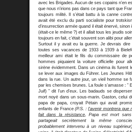
avec les Brigades. Aucun de ses copains n'en est
que nous n'irions pas dans ce pays tant que Franco
toujours milité. Il s'était battu à la canne con
avait été exclu du parti socialiste pour trotskism
d'insurrection armée quand il était énervé, sinon il
(était-ce le même ?) et il allait tous les jeudis s
toujours en fait, c'était souvent son alibi pour alle
Surtout il y avait eu la guerre. Je devrais dire
toutes ses vacances de 1933 à 1939 à Bielef
meilleur ami était le fils du commissaire de p
hommes piquaient la voiture officielle pour al
sirène évidemment. Dans un cinéma ils furent l
se lever aux images du Führer. Les Jeunes Hitlé
dans la rue. Un autre jour, un vieil homme se fait
par les chemises brunes. La foule s'amasse : " E
Juif) " dit l'un d'eux. Les badauds se disperse
mort noyé dans un sous-marin. Gaston, celui du
papa de papa, croyait Pétain qui avait promi
enfants de France
(P.S. :
l'avenir montrera que 
fait dans la résistance
, Papa est mort sans
partageait secrètement la même consci
probablement intervenu à un niveau supérieur