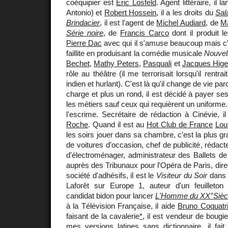
coéquipier est
Eric Losfeld
. Agent littéraire, il 
Antonio) et
Robert Hossein
, il a les droits du
Sal
Brindacier
, il est l'agent de
Michel Audiard
, de
M
Série noire
, de
Francis Carco
dont il produit le
Pierre Dac
avec qui il s'amuse beaucoup mais c'est
faillite en produisant la comédie musicale
Nouvel
Bechet
,
Mathy Peters
,
Pasquali
et
Jacques Hige
rôle au théâtre (il me terrorisait lorsqu'il rentr
indien et hurlant). C'est là qu'il change de vie par
charge et plus un rond, il est décidé à payer ses 
les métiers sauf ceux qui requièrent un uniforme. I
l'escrime. Secrétaire de rédaction à Cinévie, i
Roche
. Quand il est au
Hot Club de France
Lou
les soirs jouer dans sa chambre, c'est la plus gr
de voitures d'occasion, chef de publicité, rédac
d'électroménager, administrateur des Ballets d
auprès des Tribunaux pour l'Opéra de Paris, dir
société d'adhésifs, il est le
Visiteur du Soir
dans 
Laforêt sur Europe 1, auteur d'un feuilleton p
candidat bidon pour lancer
L'Homme du XX°Sièc
à la Télévision Française, il aide
Bruno Coquatr
faisant de la cavalerie
*
, il est vendeur de bougie
mes versions latines sans dictionnaire, il fait