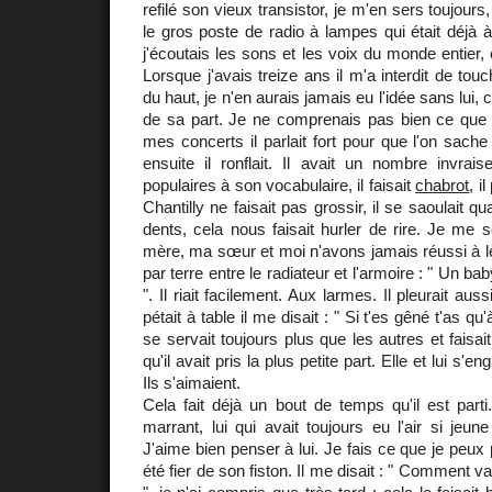
refilé son vieux transistor, je m'en sers toujours
le gros poste de radio à lampes qui était déjà à
j'écoutais les sons et les voix du monde entier, e
Lorsque j'avais treize ans il m'a interdit de tou
du haut, je n'en aurais jamais eu l'idée sans lui, 
de sa part. Je ne comprenais pas bien ce que l
mes concerts il parlait fort pour que l'on sache 
ensuite il ronflait. Il avait un nombre invrai
populaires à son vocabulaire, il faisait
chabrot
, i
Chantilly ne faisait pas grossir, il se saoulait q
dents, cela nous faisait hurler de rire. Je me
mère, ma sœur et moi n'avons jamais réussi à le r
par terre entre le radiateur et l'armoire : " Un b
". Il riait facilement. Aux larmes. Il pleurait aussi
pétait à table il me disait : " Si t'es gêné t'as qu'
se servait toujours plus que les autres et fais
qu'il avait pris la plus petite part. Elle et lui s'e
Ils s'aimaient.
Cela fait déjà un bout de temps qu'il est parti.
marrant, lui qui avait toujours eu l'air si jeune 
J'aime bien penser à lui. Je fais ce que je peux p
été fier de son fiston. Il me disait : " Comment vas-