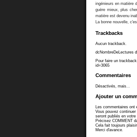
ingénieurs en matière d
guère mieux, plus cher
matière est devenu ina
La bonne nouvelle, c'e
Trackbacks
Aucun trackback.
dcNombreDeLectures d
Pour faire un trackback 
id=3065
Commentaires
Désactivés, mais...
Ajouter un comm
Les commentaires ont é
Vous pouvez continuer
seront publiés en votr
Précisez COMMENT dans 
Cela fait toujours plaisi
Merci d'avance.