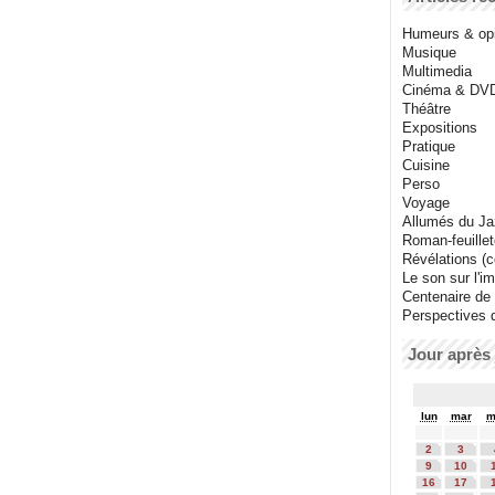
Humeurs & op
Musique
Multimedia
Cinéma & DV
Théâtre
Expositions
Pratique
Cuisine
Perso
Voyage
Allumés du J
Roman-feuille
Révélations (co
Le son sur l'i
Centenaire de
Perspectives 
Jour après 
lun
mar
m
2
3
9
10
16
17