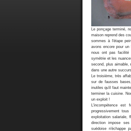
Le ponçage terminé, no
maison reprend des co
sommes à l'étape pei
avons encore pour un b
nous ont pas facilité
symétrie et les nuances
second, plus aimable, n
dans une autre succurs
Le troisième, très affa
sur de fausses bases
inutiles qu'il faut mai
terminer la cuisine. No
un exploit !
L'incompétence est f
progressivement tous
exploitation salariale, 
direction impose ses 
suédoise n'échappe p