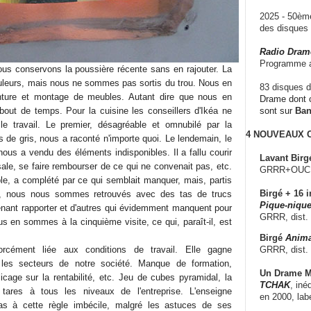
2025 - 50è
des disque
Radio Dram
Programme a
us conservons la poussière récente sans en rajouter. La
uleurs, mais nous ne sommes pas sortis du trou. Nous en
83 disques d
nture et montage de meubles. Autant dire que nous en
Drame dont c
out de temps. Pour la cuisine les conseillers d'Ikéa ne
sont sur
Ba
 le travail. Le premier, désagréable et omnubilé par la
4 NOUVEAUX
 de gris, nous a raconté n'importe quoi. Le lendemain, le
ous a vendu des éléments indisponibles. Il a fallu courir
Lavant Birg
ale, se faire rembourser de ce qui ne convenait pas, etc.
GRRR+OUCH!,
ble, a complété par ce qui semblait manquer, mais, partis
Birgé + 16 i
, nous nous sommes retrouvés avec des tas de trucs
Pique-nique
ntenant rapporter et d'autres qui évidemment manquent pour
GRRR, dist.
us en sommes à la cinquième visite, ce qui, paraît-il, est
Birgé
Anima
GRRR, dist.
orcément liée aux conditions de travail. Elle gagne
 les secteurs de notre société. Manque de formation,
Un Drame Mu
flicage sur la rentabilité, etc. Jeu de cubes pyramidal, la
TCHAK
, iné
tares à tous les niveaux de l'entreprise. L'enseigne
en 2000, lab
as à cette règle imbécile, malgré les astuces de ses