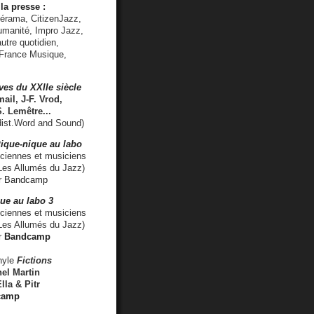
la presse :
lérama, CitizenJazz,
umanité, Impro Jazz,
utre quotidien,
 France Musique,
ves du XXIIe siècle
ail, J-F. Vrod,
S. Lemêtre
...
ist.Word and Sound)
ique-nique au labo
iennes et musiciens
es Allumés du Jazz)
r
Bandcamp
ue au labo 3
ciennes et musiciens
Les Allumés du Jazz)
r
Bandcamp
nyle
Fictions
el Martin
lla & Pitr
camp