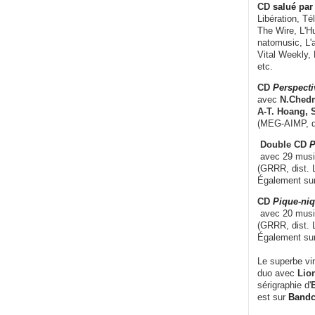
CD
salué par 
Libération, Té
The Wire, L'H
natomusic, L'a
Vital Weekly,
etc.
CD
Perspecti
avec
N.Chedm
A-T. Hoang, 
(MEG-AIMP, d
Double CD
P
avec 29 music
(GRRR, dist. L
Également su
CD
Pique-niq
avec 20 musi
(GRRR, dist. 
Également su
Le superbe vi
duo avec
Lion
sérigraphie d'
E
est sur
Band