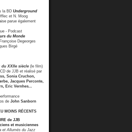
 la BD
Underground
fflec et N. Moog
aise
parue également
e - Podcast
rs du Monde
rançoise Degeorges
ues Birgé
 du XXIIe siècle
(le film)
CD de JJB et réalisé par
s, Sonia Cruchon,
rbe, Jacques Perconte,
rn
,
Eric Vernhes
...
performance
éos de
John Sanborn
EU MOINS RÉCENTS
RE de JJB
ciens et musiciennes
ra et Allumés du Jazz