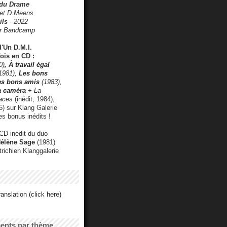
 du Drame
 et D.Meens
ils
- 2022
r Bandcamp
d'Un D.M.I.
fois en CD :
0)
,
À travail égal
1981),
Les bons
les bons amis
(1983),
a caméra
+ La
faces
(inédit, 1984),
) sur Klang Galerie
es bonus inédits !
CD inédit du duo
Hélène Sage
(1981)
utrichien Klanggalerie
anslation (click here)
cents par thème