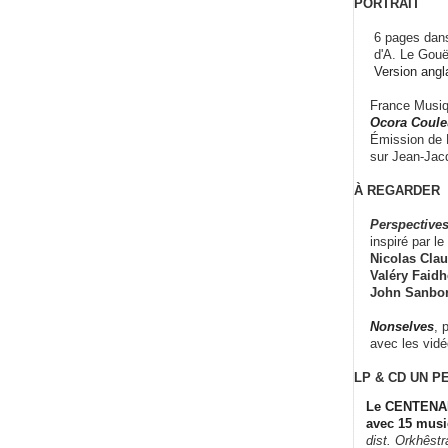
PORTRAIT
6 pages dans
d'A. Le Gouë
Version angl
France Musiqu
Ocora Couleu
Émission de F
sur Jean-Jacq
À REGARDER
Perspectives
inspiré par le 
Nicolas Claus
Valéry Faidhe
John Sanbo
Nonselves
, 
avec les vid
LP & CD
UN P
Le CENTENAI
avec 15 musi
dist. Orkhêst