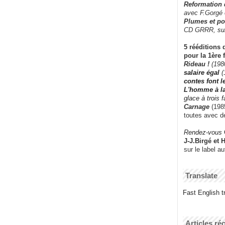
Reformation
avec F.Gorgé
Plumes et po
CD GRRR,
su
5 rééditions 
pour la 1ère 
Rideau !
(198
salaire égal
(
contes font 
L'homme à l
glace à trois 
Carnage
(1985
toutes avec d
Rendez-vous
J-J.Birgé et 
sur le label a
Translate
Fast English tr
Articles ré