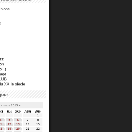
inions
D
azz
ton
ll.)
mage
 JJB
du XXIIe siècle
jour
«
mars 2015
»
er
jeu
ven
sam
dim
1
4
5
6
7
8
11
12
13
14
15
18
19
20
21
22