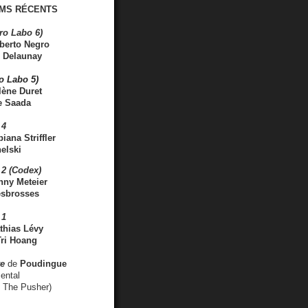
MS RÉCENTS
ro Labo 6)
berto Negro
 Delaunay
ro Labo 5)
lène Duret
e Saada
 4
iana Striffler
elski
2 (Codex)
nny Meteier
esbrosses
 1
thias Lévy
ri Hoang
ve
de
Poudingue
ental
. The Pusher)