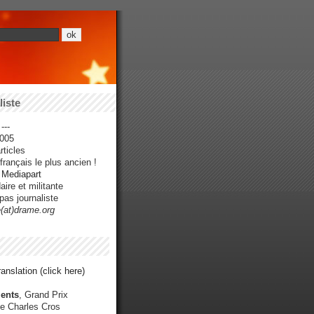
iste
---
005
ticles
rançais le plus ancien !
r Mediapart
ire et militante
pas journaliste
e(at)drame.org
anslation (click here)
ents
, Grand Prix
e Charles Cros