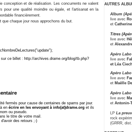
e conception et de réalisation. Les concurrents ne valent
AUTRES ALBU
s pour une qualité moindre ou égale, et l'artisanat en la
Album (Apé
bordable financièrement.
live avec
Ro
st que chaque jour nous approchons du but.
et
Catherine
Titres (Apé
live avec
Hé
et
Alexandr
cNombreDeLectures("update");
Apéro Labo
sur ce billet : http://archives.drame.org/blog/tb.php?
live avec
Fab
et
Léa Ciech
Apéro Labo 
live avec
Fa
et
Maëlle D
entaire
Apéro Labo
live avec
Ma
et
Antonin-T
té fermés pour cause de centaines de spams par jour.
 à en
écrire en les envoyant à info(at)drame.org
et ils
e nom ou pseudo.
LP
La preu
le titre de votre mail.
rock expérim
r d'avoir des retours ;-)
(GRRR, dist