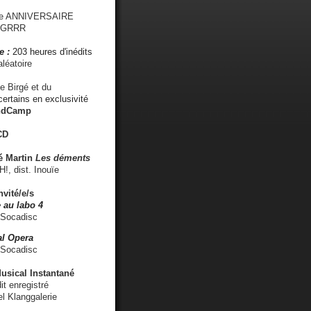
me ANNIVERSAIRE
s GRRR
e :
203 heures d'inédits
léatoire
e Birgé et du
ertains en exclusivité
ndCamp
CD
é
Martin
Les déments
 dist. Inouïe
nvité/e/s
 au labo 4
 Socadisc
l Opera
 Socadisc
sical Instantané
dit enregistré
el Klanggalerie