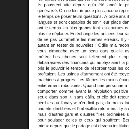
ils poussent vite depuis qu’a été lancé le 
généralisé. On ne leur impose plus aucune répons
le temps de poser leurs questions. À onze ans il
langues et sont capables de tenir leur place dan
ont le temps les plus grands font les courses d
plus se déplacer. En échange les anciens leur raco
de ne pas commettre les mêmes erreurs. Il y e
autant en tester de nouvelles ! Odile m’a racont
vous dimanche avec un beau gars qu’elle av
météo. Les choses sont tellement plus simpl
débarrassés des financiers qui asphyxiaient la 
pris le pouvoir le temps de résorber tous les co
profitaient. Les usines d’armement ont été recyc
machines à progrès. Les tâches les moins épano
entièrement robotisées. Quand une personne a 
comporter comme avant la révolution positive 
seule dans son lit, sans câlin, et elle doit ret
pénibles où l’analyse n’en finit pas, du moins t
pas été identifiées et l’imbécillité réformée. Il y a 
mais d’autres gars et d’autres filles ordinaires
pour soulager celles et ceux qui souffrent. B
mieux depuis que le partage est devenu institutio