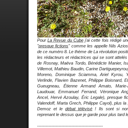
Pour
La Revue du Cube
j'ai cette fois rédigé un
"
presque fictions
" comme les appelle Nils Azio
de ce numéro 8. Le thème de
La révolution posit
les rédacteurs et rédactrices qui se sont attelé
de Rosnay, Maëva Tordo, Bénédicte Manier, Isab
Villemot, Mathieu Baudin, Carine Dartiguepeyrou
Moreno, Dominique Sciamma, Ariel Kyrou, Y
Verlinde, Flavien Bazenet, Philippe Boisnard, 
Gueugneau, Étienne Armand Amato, Marie-
Laudouar, Emmanuel Ferrand, Véronique Ang
Ancel, Hervé Azoulay, Éric Legale), presque fi
Valendoff, Marta Grech, Philippe Cayol), plus la
Demoz et le
débat télévisé
! Ils sont si no
reprenant le dessus que je garde pour plus tard l
----------------------------------------------