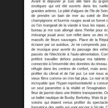
Avant le déjeuner je suis allé faire du qi-
exotiques qui ont été ouverts dans les ruell
grandes artères. Le pâté d’algues de l’île de Sei
de prendre un bain de mer au soleil de Bre
champignons et fourmis rouges avait un fumet c
où l’on mangeait de la viande à tous les repas
bureau je me suis allongé dans l’herbe pour éc
mésange jouait avec son reflet dans un des mir
massifs de fleurs sauvages. Place de la Républiq
écraser par un autobus. Je ne comprends pas p
de musique pour avertir du passage des véhicu
passés de l’électricité à l’auto-alimentation. Com
préféré travailler dehors puisque ma tablette 
connectée à l’ensemble des données du réseau. Lo
réfugie dans les centres de confort, mais avec
profiter du climat et de l’air pur. Le soir nous
vieux films comme on n’en fait plus. Le noir et b
incroyable que l’hyper-représentativité a cons
un seul paramètre à la réalité et l’imaginatio
fleur de jasmin dans une théière transparente. O
un ballet nautique de Busby Berkeley. Mais là je
voisins qui étaient venus profiter du spectacle
formatrice des petits qui vont encore à l’école.