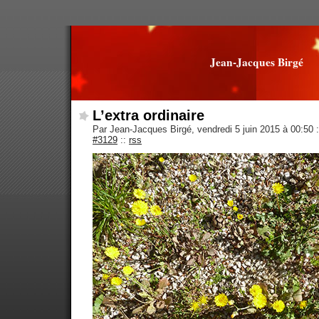
Jean-Jacques Birgé
L’extra ordinaire
Par Jean-Jacques Birgé, vendredi 5 juin 2015 à 00:50
:
#3129
::
rss