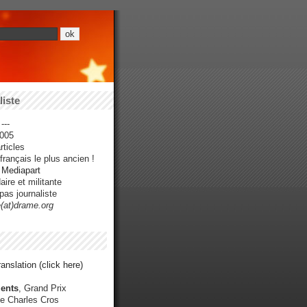
iste
---
005
ticles
rançais le plus ancien !
r Mediapart
ire et militante
pas journaliste
e(at)drame.org
anslation (click here)
ents
, Grand Prix
e Charles Cros