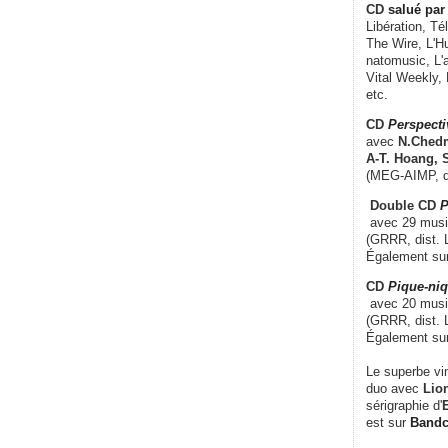
CD
salué par 
Libération, Té
The Wire, L'H
natomusic, L'a
Vital Weekly,
etc.
CD
Perspecti
avec
N.Chedm
A-T. Hoang, 
(MEG-AIMP, d
Double CD
P
avec 29 music
(GRRR, dist. L
Également su
CD
Pique-niq
avec 20 musi
(GRRR, dist. 
Également su
Le superbe vi
duo avec
Lion
sérigraphie d'
E
est sur
Band