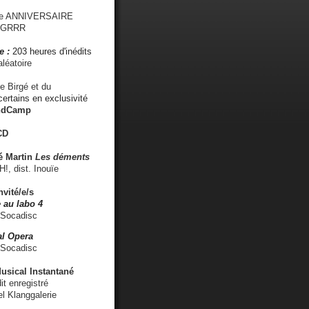
me ANNIVERSAIRE
s GRRR
e :
203 heures d'inédits
léatoire
e Birgé et du
ertains en exclusivité
ndCamp
CD
é
Martin
Les déments
 dist. Inouïe
nvité/e/s
 au labo 4
 Socadisc
l Opera
 Socadisc
sical Instantané
dit enregistré
el Klanggalerie