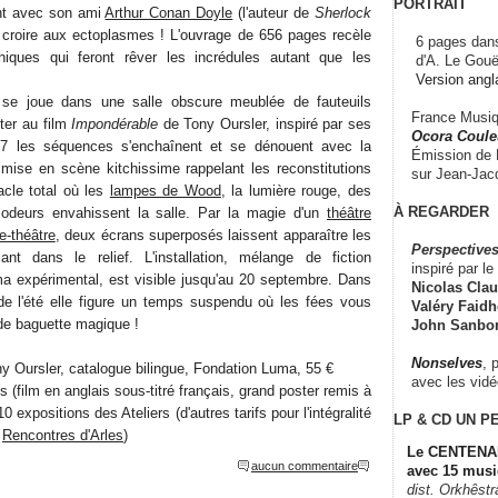
PORTRAIT
ant avec son ami
Arthur Conan Doyle
(l'auteur de
Sherlock
à croire aux ectoplasmes ! L'ouvrage de 656 pages recèle
6 pages dans
hiques qui feront rêver les incrédules autant que les
d'A. Le Gouë
Version angl
 se joue dans une salle obscure meublée de fauteuils
France Musiqu
ter au film
Impondérable
de Tony Oursler, inspiré par ses
Ocora Couleu
17 les séquences s'enchaînent et se dénouent avec la
Émission de F
, mise en scène kitchissime rappelant les reconstitutions
sur Jean-Jacq
acle total où les
lampes de Wood
, la lumière rouge, des
À REGARDER
odeurs envahissent la salle. Par la magie d'un
théâtre
e-théâtre
, deux écrans superposés laissent apparaître les
Perspectives
nt dans le relief. L'installation, mélange de fiction
inspiré par le 
a expérimental, est visible jusqu'au 20 septembre. Dans
Nicolas Claus
de l'été elle figure un temps suspendu où les fées vous
Valéry Faidhe
 de baguette magique !
John Sanbo
Nonselves
, 
y Oursler, catalogue bilingue, Fondation Luma, 55 €
avec les vid
 (film en anglais sous-titré français, grand poster remis à
10 expositions des Ateliers (d'autres tarifs pour l'intégralité
LP & CD
UN P
s
Rencontres d'Arles
)
Le CENTENAI
aucun commentaire
avec 15 musi
dist. Orkhêst