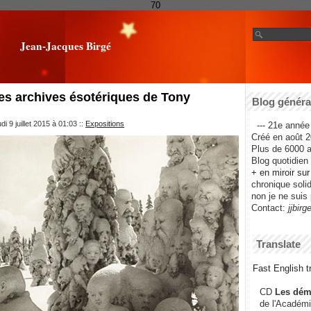
70
Jean-Jacques Birgé
es archives ésotériques de Tony
Blog général
i 9 juillet 2015 à 01:03
::
Expositions
--- 21e année 
Créé en août 2
Plus de 6000 ar
Blog quotidien f
+ en miroir su
chronique solida
non je ne suis 
Contact:
jjbirg
Translate
Fast English tr
CD
Les dém
de l'Académi