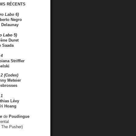
MS RÉCENTS
ro Labo 6)
berto Negro
 Delaunay
ro Labo 5)
lène Duret
e Saada
 4
iana Striffler
elski
2 (Codex)
nny Meteier
esbrosses
 1
thias Lévy
ri Hoang
ve
de
Poudingue
ental
. The Pusher)