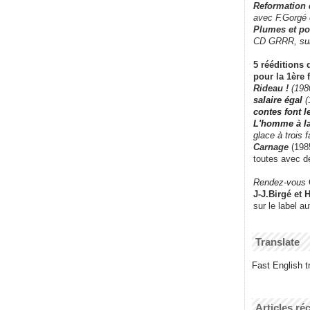
Reformation
avec F.Gorgé
Plumes et po
CD GRRR,
su
5 rééditions 
pour la 1ère 
Rideau !
(198
salaire égal
(
contes font 
L'homme à l
glace à trois 
Carnage
(1985
toutes avec d
Rendez-vous
J-J.Birgé et 
sur le label a
Translate
Fast English tr
Articles ré