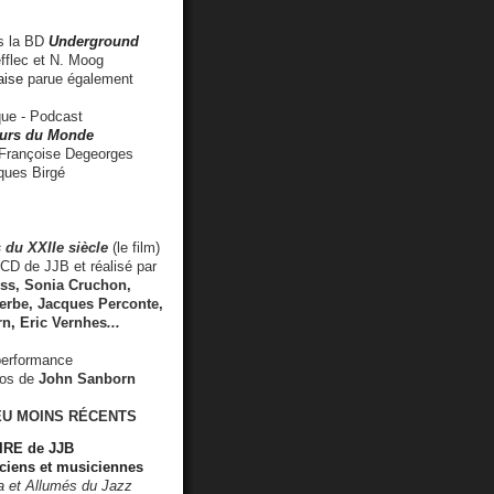
 la BD
Underground
fflec et N. Moog
aise
parue également
e - Podcast
rs du Monde
rançoise Degeorges
ues Birgé
 du XXIIe siècle
(le film)
CD de JJB et réalisé par
s, Sonia Cruchon,
rbe, Jacques Perconte,
rn
,
Eric Vernhes
...
performance
éos de
John Sanborn
EU MOINS RÉCENTS
RE de JJB
ciens et musiciennes
ra et Allumés du Jazz