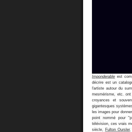
Imponderable
est comp
décrire est un catalo
l'artiste autour du sur
mesmérisme, etc. ont 
croyances et souven
gigantesques systèmes d
les images pour donner 
point nommé pour "pr
télévision, ces vrais 
siècle,
Fulton Oursler
,