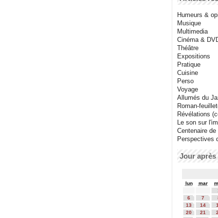
Humeurs & op
Musique
Multimedia
Cinéma & DV
Théâtre
Expositions
Pratique
Cuisine
Perso
Voyage
Allumés du J
Roman-feuille
Révélations (co
Le son sur l'i
Centenaire de
Perspectives 
Jour après 
lun
mar
m
6
7
13
14
20
21