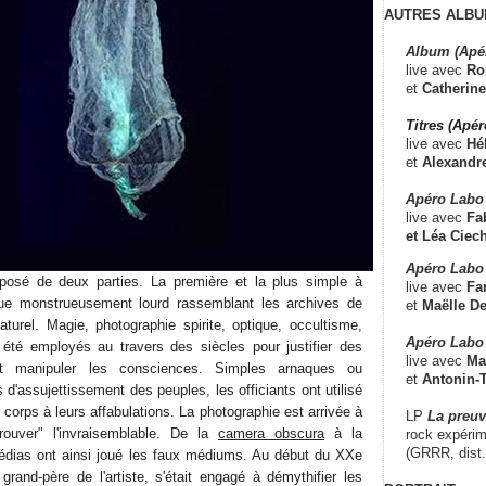
AUTRES ALBU
Album (Apé
live avec
Ro
et
Catherine
Titres (Apé
live avec
Hé
et
Alexandr
Apéro Labo
live avec
Fab
et
Léa Ciech
Apéro Labo 
osé de deux parties. La première et la plus simple à
live avec
Fa
gue monstrueusement lourd rassemblant les archives de
et
Maëlle D
naturel. Magie, photographie spirite, optique, occultisme,
Apéro Labo
été employés au travers des siècles pour justifier des
live avec
Ma
t manipuler les consciences. Simples arnaques ou
et
Antonin-T
'assujettissement des peuples, les officiants ont utilisé
corps à leurs affabulations. La photographie est arrivée à
LP
La preu
ouver" l'invraisemblable. De la
camera obscura
à la
rock expérim
(GRRR, dist
médias ont ainsi joué les faux médiums. Au début du XXe
 grand-père de l'artiste, s'était engagé à démythifier les