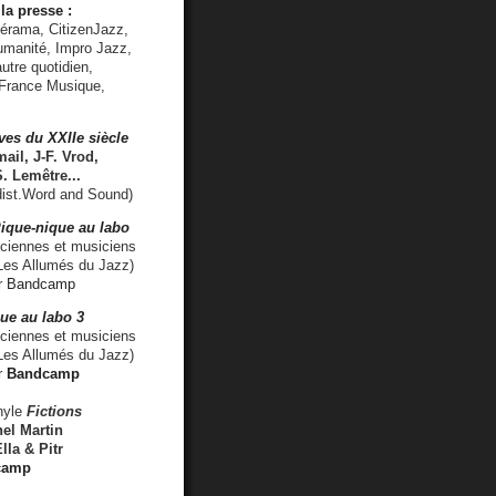
la presse :
lérama, CitizenJazz,
umanité, Impro Jazz,
utre quotidien,
 France Musique,
ves du XXIIe siècle
ail, J-F. Vrod,
S. Lemêtre
...
ist.Word and Sound)
ique-nique au labo
iennes et musiciens
es Allumés du Jazz)
r
Bandcamp
ue au labo 3
ciennes et musiciens
Les Allumés du Jazz)
r
Bandcamp
nyle
Fictions
el Martin
lla & Pitr
camp