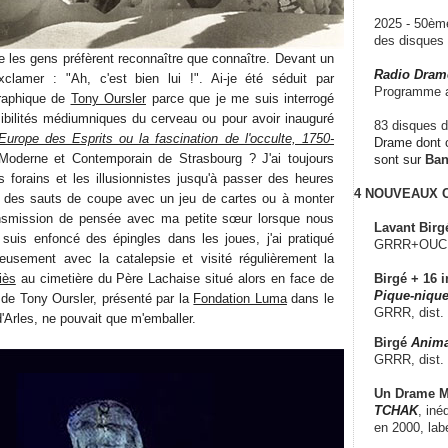
2025 - 50è
des disque
e les gens préfèrent reconnaître que connaître. Devant un
Radio Dram
exclamer : "Ah, c'est bien lui !". Ai-je été séduit par
Programme a
graphique de
Tony Oursler
parce que je me suis interrogé
sibilités médiumniques du cerveau ou pour avoir inauguré
83 disques d
’Europe des Esprits ou la fascination de l'occulte, 1750-
Drame dont c
oderne et Contemporain de Strasbourg ? J'ai toujours
sont sur
Ba
s forains et les illusionnistes jusqu'à passer des heures
4 NOUVEAUX
re des sauts de coupe avec un jeu de cartes ou à monter
nsmission de pensée avec ma petite sœur lorsque nous
Lavant Birg
suis enfoncé des épingles dans les joues, j'ai pratiqué
GRRR+OUCH!,
reusement avec la catalepsie et visité régulièrement la
iès
au cimetière du Père Lachaise situé alors en face de
Birgé + 16 i
Pique-nique
 de Tony Oursler, présenté par la
Fondation Luma
dans le
GRRR, dist.
'Arles, ne pouvait que m'emballer.
Birgé
Anima
GRRR, dist.
Un Drame Mu
TCHAK
, iné
en 2000, lab