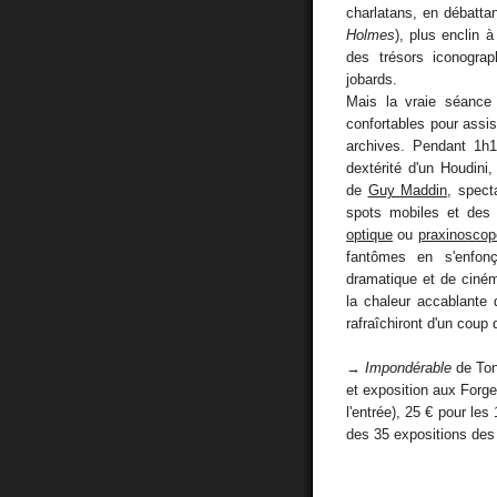
charlatans, en débatt
Holmes
), plus enclin 
des trésors iconograp
jobards.
Mais la vraie séance
confortables pour assis
archives. Pendant 1h
dextérité d'un Houdini
de
Guy Maddin
, spect
spots mobiles et des 
optique
ou
praxinoscop
fantômes en s'enfonça
dramatique et de ciném
la chaleur accablante 
rafraîchiront d'un coup
→
Impondérable
de Ton
et exposition aux Forges
l'entrée), 25 € pour les 
des 35 expositions de