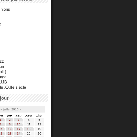
inions
D
azz
ton
ll.)
mage
 JJB
du XXIIe siècle
jour
«
juillet 2015
»
er
jeu
ven
sam
dim
1
2
3
4
5
8
9
10
11
12
15
16
17
18
19
22
23
24
25
26