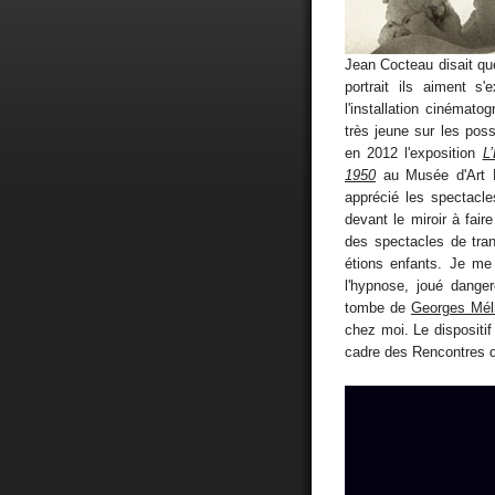
Jean Cocteau disait qu
portrait ils aiment s'
l'installation cinémato
très jeune sur les pos
en 2012 l'exposition
L
1950
au Musée d'Art M
apprécié les spectacle
devant le miroir à fai
des spectacles de tra
étions enfants. Je me 
l'hypnose, joué dange
tombe de
Georges Mél
chez moi. Le dispositif
cadre des Rencontres d