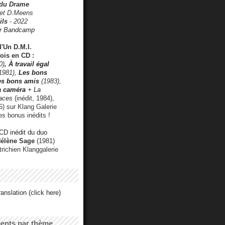
 du Drame
 et D.Meens
ils
- 2022
r Bandcamp
d'Un D.M.I.
fois en CD :
0)
,
À travail égal
1981),
Les bons
les bons amis
(1983),
a caméra
+ La
faces
(inédit, 1984),
) sur Klang Galerie
es bonus inédits !
CD inédit du duo
Hélène Sage
(1981)
utrichien Klanggalerie
anslation (click here)
cents par thème