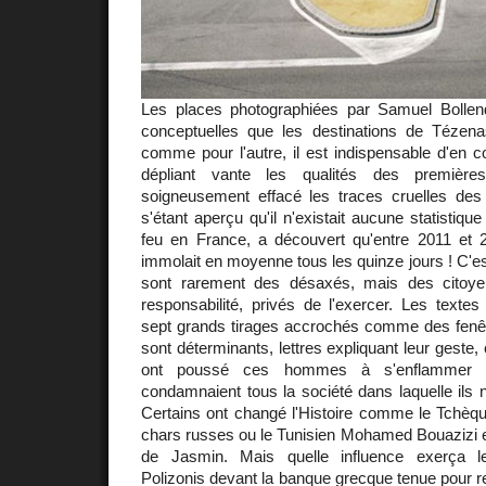
Les places photographiées par Samuel Bollen
conceptuelles que les destinations de Tézen
comme pour l'autre, il est indispensable d'en c
dépliant vante les qualités des premièr
soigneusement effacé les traces cruelles des 
s'étant aperçu qu'il n'existait aucune statistique
feu en France, a découvert qu'entre 2011 et
immolait en moyenne tous les quinze jours ! C'e
sont rarement des désaxés, mais des citoye
responsabilité, privés de l'exercer. Les texte
sept grands tirages accrochés comme des fenê
sont déterminants, lettres expliquant leur geste, 
ont poussé ces hommes à s'enflammer e
condamnaient tous la société dans laquelle ils n
Certains ont changé l'Histoire comme le Tchèq
chars russes ou le Tunisien Mohamed Bouazizi 
de Jasmin. Mais quelle influence exerça le 
Polizonis devant la banque grecque tenue pour re