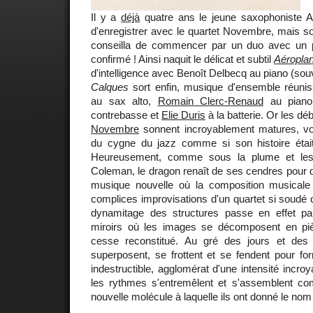
Il y a
déjà
quatre ans le jeune saxophoniste An
d'enregistrer avec le quartet Novembre, mais son
conseilla de commencer par un duo avec un p
confirmé ! Ainsi naquit le délicat et subtil
Aéropla
d'intelligence avec Benoît Delbecq au piano (sou
Calques
sort enfin, musique d'ensemble réuni
au sax alto,
Romain Clerc-Renaud
au pian
contrebasse et
Elie Duris
à la batterie. Or les d
Novembre
sonnent incroyablement matures, vo
du cygne du jazz comme si son histoire étai
Heureusement, comme sous la plume et les
Coleman, le dragon renaît de ses cendres pour 
musique nouvelle où la composition musicale
complices improvisations d'un quartet si soudé qu'
dynamitage des structures passe en effet pa
miroirs où les images se décomposent en pi
cesse reconstitué. Au gré des jours et des
superposent, se frottent et se fendent pour fo
indestructible, agglomérat d'une intensité incro
les rythmes s'entremêlent et s'assemblent c
nouvelle molécule à laquelle ils ont donné le n