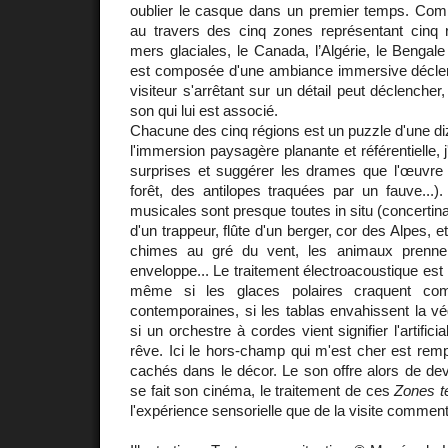
oublier le casque dans un premier temps. Co
au travers des cinq zones représentant cinq
mers glaciales, le Canada, l’Algérie, le Bengal
est composée d'une ambiance immersive déclen
visiteur s'arrêtant sur un détail peut déclencher,
son qui lui est associé.
Chacune des cinq régions est un puzzle d'une di
l'immersion paysagère planante et référentielle, 
surprises et suggérer les drames que l'œuvre 
forêt, des antilopes traquées par un fauve...
musicales sont presque toutes in situ (concertin
d'un trappeur, flûte d'un berger, cor des Alpes, etc.
chimes au gré du vent, les animaux prennen
enveloppe... Le traitement électroacoustique est l
même si les glaces polaires craquent co
contemporaines, si les tablas envahissent la v
si un orchestre à cordes vient signifier l'artific
rêve. Ici le hors-champ qui m'est cher est rem
cachés dans le décor. Le son offre alors de de
se fait son cinéma, le traitement de ces
Zones t
l'expérience sensorielle que de la visite commen