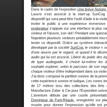
Dans le cadre de l'exposition
Une brève histoire 
Louvre s'est associé à la start-up SuriCog
dispositif qui sera peut-être l’outil d’aide à la vis
inviter le public à une expérience immersive
explorateur
s'appuie sur une interface la plus nat
visiteur et l’œuvre, son œil ! Pendant une quinzai
Napoléon plusieurs visiteurs préalablement inscri
tester ce dispositif.
Grâce au système interacti
développé par la société
SuriCog
, le visiteur «
d’une œuvre par le regard, et quand il le désir
audio qui lui est associé. Libéré du poids des é
de type audioguide, il choisit lui-même les dé
souhaite explorer, selon le parcours de son reg
chaque visiteur d'être indépendant dans sa visite 
J'ai donc composé la partition sonore de la prem
cette expérience sonore et ludique,
Les zones te
de 17 mètres issu des collections des Arts d
Manufacture Zuber & Cie pour l’Exposition univer
L'aventure débute par une courte présentat
Dominique de Font-Réaulx
, enregistrée sur pl
musée pour donner l'impression qu'elle est pré