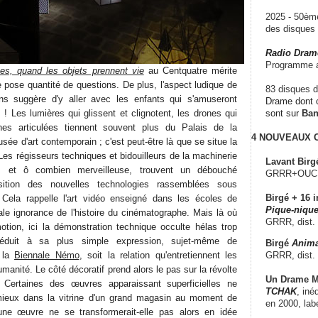
2025 - 50è
des disque
Radio Dram
Programme a
es, quand les objets prennent vie
au Centquatre mérite
le pose quantité de questions. De plus, l'aspect ludique de
83 disques d
ons suggère d'y aller avec les enfants qui s'amuseront
Drame dont c
! Les lumières qui glissent et clignotent, les drones qui
sont sur
Ba
nes articulées tiennent souvent plus du Palais de la
4 NOUVEAUX
ée d'art contemporain ; c'est peut-être là que se situe la
 Les régisseurs techniques et bidouilleurs de la machinerie
Lavant Birg
lle, et ô combien merveilleuse, trouvent un débouché
GRRR+OUCH!,
position des nouvelles technologies rassemblées sous
Birgé + 16 i
. Cela rappelle l'art vidéo enseigné dans les écoles de
Pique-nique
ale ignorance de l'histoire du cinématographe. Mais là où
GRRR, dist.
motion, ici la démonstration technique occulte hélas trop
réduit à sa plus simple expression, sujet-même de
Birgé
Anima
GRRR, dist.
r la
Biennale Némo
, soit la relation qu'entretiennent les
anité. Le côté décoratif prend alors le pas sur la révolte
Un Drame Mu
e. Certaines des œuvres apparaissant superficielles ne
TCHAK
, iné
s mieux dans la vitrine d'un grand magasin au moment de
en 2000, lab
une œuvre ne se transformerait-elle pas alors en idée