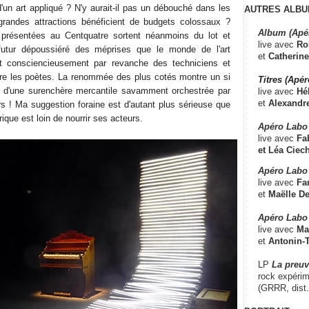
'un art appliqué ? N'y aurait-il pas un débouché dans les
AUTRES ALBU
 grandes attractions bénéficient de budgets colossaux ?
Album (Apé
ns présentées au Centquatre sortent néanmoins du lot et
live avec
Ro
 futur dépoussiéré des méprises que le monde de l'art
et
Catherine
nt consciencieusement par revanche des techniciens et
e les poètes. La renommée des plus cotés montre un si
Titres (Apé
t d'une surenchère mercantile savamment orchestrée par
live avec
Hé
et
Alexandr
rs ! Ma suggestion foraine est d'autant plus sérieuse que
ique est loin de nourrir ses acteurs.
Apéro Labo
live avec
Fab
et
Léa Ciech
Apéro Labo 
live avec
Fa
et
Maëlle D
Apéro Labo
live avec
Ma
et
Antonin-T
LP
La preu
rock expérim
(GRRR, dist