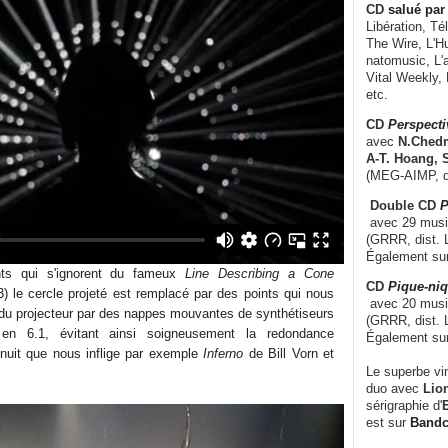
CD
salué par 
Libération, Té
The Wire, L'H
natomusic, L'a
Vital Weekly,
etc.
CD
Perspecti
avec
N.Chedm
A-T. Hoang, 
(MEG-AIMP, d
Double CD
P
avec 29 music
(GRRR, dist. L
Également su
nts qui s'ignorent du fameux
Line Describing a Cone
CD
Pique-niq
) le cercle projeté est remplacé par des points qui nous
avec 20 musi
t du projecteur par des nappes mouvantes de synthétiseurs
(GRRR, dist. 
s en 6.1, évitant ainsi soigneusement la redondance
Également su
nuit que nous inflige par exemple
Inferno
de Bill Vorn et
Le superbe vi
duo avec
Lion
sérigraphie d'
E
est sur
Band