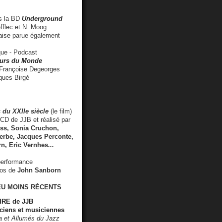
 la BD
Underground
fflec et N. Moog
aise
parue également
e - Podcast
rs du Monde
rançoise Degeorges
ues Birgé
 du XXIIe siècle
(le film)
CD de JJB et réalisé par
s, Sonia Cruchon,
rbe, Jacques Perconte,
rn
,
Eric Vernhes
...
performance
éos de
John Sanborn
EU MOINS RÉCENTS
RE de JJB
ciens et musiciennes
ra et Allumés du Jazz