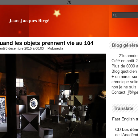
70
Jean-Jacques Birgé
and les objets prennent vie au 104
Blog général
ardi 8 décembre 2015 à 00:03
::
Multimedia
--- 21e année 
Créé en août 2
Plus de 6000 ar
Blog quotidien f
+ en miroir su
chronique solida
non je ne suis 
Contact:
jjbirg
Translate
Fast English tr
CD
Les dém
de l'Académi