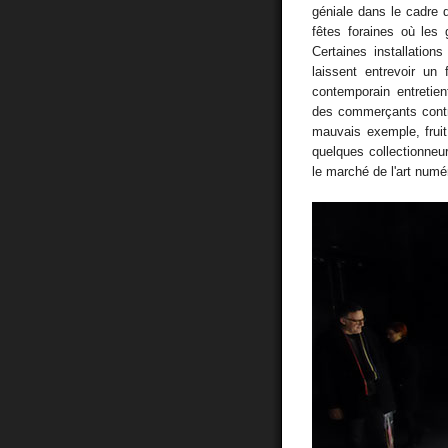
géniale dans le cadre d
fêtes foraines où les
Certaines installatio
laissent entrevoir un
contemporain entretie
des commerçants contr
mauvais exemple, frui
quelques collectionneu
le marché de l'art numér