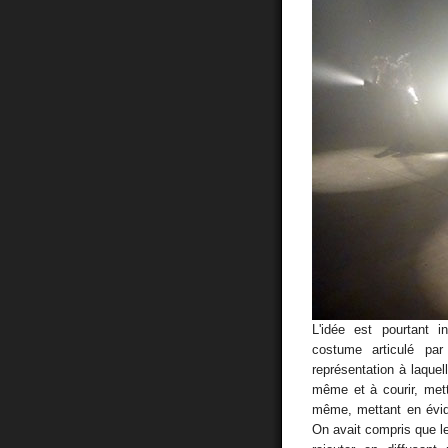
L'idée est pourtant 
costume articulé pa
représentation à laquel
même et à courir, metta
même, mettant en évid
On avait compris que l