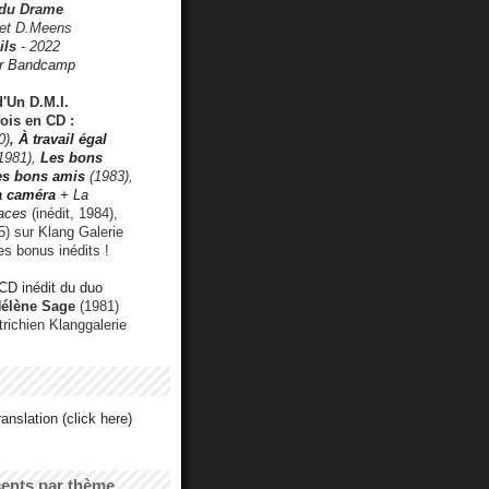
 du Drame
 et D.Meens
ils
- 2022
r Bandcamp
d'Un D.M.I.
fois en CD :
0)
,
À travail égal
1981),
Les bons
les bons amis
(1983),
a caméra
+ La
faces
(inédit, 1984),
) sur Klang Galerie
es bonus inédits !
CD inédit du duo
Hélène Sage
(1981)
utrichien Klanggalerie
anslation (click here)
cents par thème