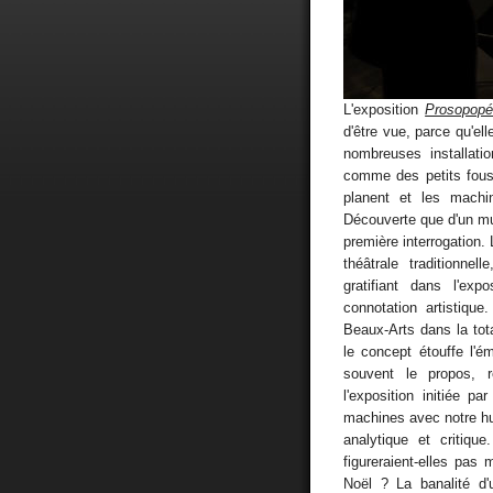
L'exposition
Prosopopé
d'être vue, parce qu'el
nombreuses installati
comme des petits fous 
planent et les machi
Découverte que d'un mus
première interrogation.
théâtrale traditionne
gratifiant dans l'ex
connotation artistique
Beaux-Arts dans la tot
le concept étouffe l'é
souvent le propos, 
l'exposition initiée pa
machines avec notre hum
analytique et critiqu
figureraient-elles pa
Noël ? La banalité d'