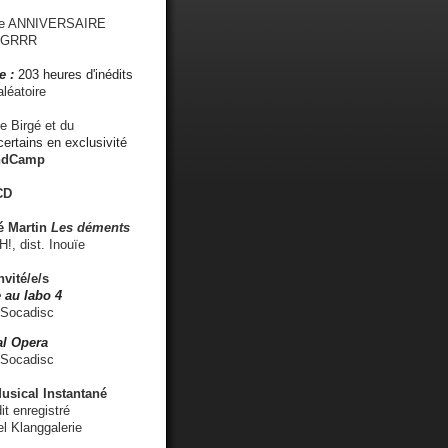
me ANNIVERSAIRE
s GRRR
e :
203 heures d'inédits
léatoire
e Birgé et du
ertains en exclusivité
ndCamp
CD
é
Martin
Les déments
 dist. Inouïe
nvité/e/s
 au labo 4
 Socadisc
l Opera
 Socadisc
sical Instantané
dit enregistré
el Klanggalerie