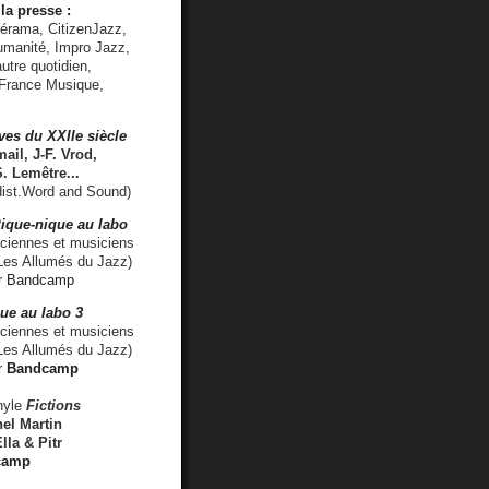
la presse :
lérama, CitizenJazz,
umanité, Impro Jazz,
utre quotidien,
 France Musique,
ves du XXIIe siècle
ail, J-F. Vrod,
S. Lemêtre
...
ist.Word and Sound)
ique-nique au labo
iennes et musiciens
es Allumés du Jazz)
r
Bandcamp
ue au labo 3
ciennes et musiciens
Les Allumés du Jazz)
r
Bandcamp
nyle
Fictions
el Martin
lla & Pitr
camp