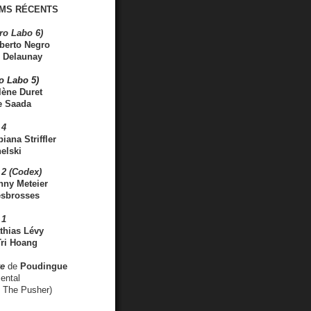
MS RÉCENTS
ro Labo 6)
berto Negro
 Delaunay
ro Labo 5)
lène Duret
e Saada
 4
iana Striffler
elski
2 (Codex)
nny Meteier
esbrosses
 1
thias Lévy
ri Hoang
ve
de
Poudingue
ental
. The Pusher)