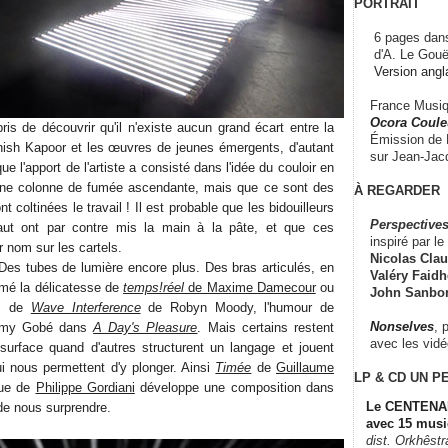
PORTRAIT
6 pages dans
d'A. Le Gouë
Version angl
France Musiqu
Ocora Couleu
is de découvrir qu'il n'existe aucun grand écart entre la
Émission de F
ish Kapoor et les œuvres de jeunes émergents, d'autant
sur Jean-Jacq
ue l'apport de l'artiste a consisté dans l'idée du couloir en
 une colonne de fumée ascendante, mais que ce sont des
À REGARDER
t coltinées le travail ! Il est probable que les bidouilleurs
Perspectives
aut ont par contre mis la main à la pâte, et que ces
inspiré par le 
r nom sur les cartels.
Nicolas Claus
 Des tubes de lumière encore plus. Des bras articulés, en
Valéry Faidhe
aimé la délicatesse de
temps!réel
de Maxime Damecour
ou
John Sanbo
um de
Wave Interference
de Robyn Moody, l'humour de
Nonselves
, 
rémy Gobé dans
A Day's Pleasure
. Mais certains restent
avec les vid
surface quand d'autres structurent un langage et jouent
ui nous permettent d'y plonger. Ainsi
Timée
de
Guillaume
LP & CD
UN P
ue de
Philippe Gordiani
développe une composition dans
Le CENTENAI
de nous surprendre.
avec 15 musi
dist. Orkhêst