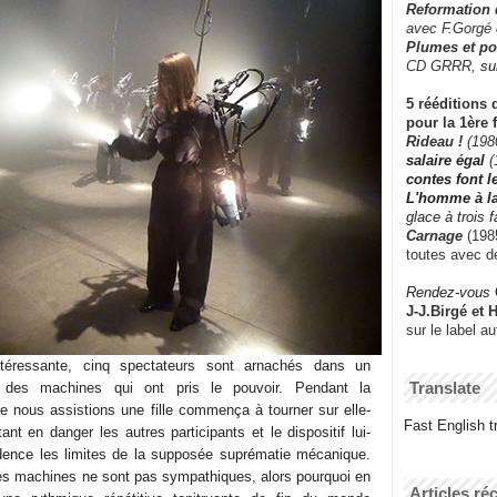
Reformation
avec F.Gorgé
Plumes et po
CD GRRR,
su
5 rééditions 
pour la 1ère 
Rideau !
(198
salaire égal
(
contes font 
L'homme à l
glace à trois 
Carnage
(1985
toutes avec d
Rendez-vous
J-J.Birgé et 
sur le label a
intéressante, cinq spectateurs sont arnachés dans un
Translate
r des machines qui ont pris le pouvoir. Pendant la
le nous assistions une fille commença à tourner sur elle-
Fast English tr
nt en danger les autres participants et le dispositif lui-
ence les limites de la supposée suprématie mécanique.
es machines ne sont pas sympathiques, alors pourquoi en
Articles ré