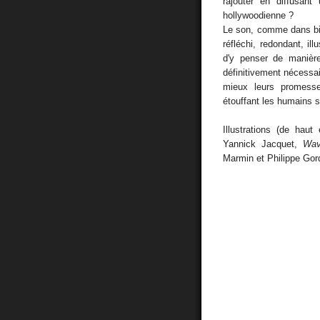
rajouter en diffusant
hollywoodienne ?
Le son, comme dans bie
réfléchi, redondant, ill
d'y penser de manièr
définitivement nécessa
mieux leurs promesse
étouffant les humains 
Illustrations (de hau
Yannick Jacquet,
Wav
Marmin et Philippe Gor