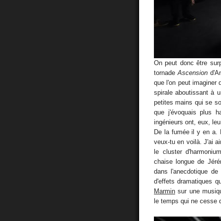
On peut donc être surpr
tornade
Ascension
d'An
que l'on peut imaginer q
spirale aboutissant à
petites mains qui se son
que j'évoquais plus h
ingénieurs ont, eux, leu
De la fumée il y en a.
veux-tu en voilà. J'ai 
le cluster d'harmoni
chaise longue de Jé
dans l'anecdotique de 
d'effets dramatiques q
Marmin
sur une musiq
le temps qui ne cesse 