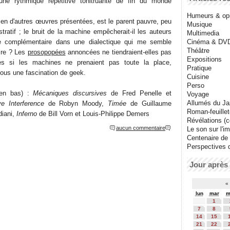
 une rythmique répétitive tonitruante de fin du monde
Humeurs & op
n d'autres œuvres présentées, est le parent pauvre, peu
Musique
ustratif ; le bruit de la machine empêcherait-il les auteurs
Multimedia
e complémentaire dans une dialectique qui me semble
Cinéma & DV
Théâtre
ire ? Les
prosopopées
annoncées ne tiendraient-elles pas
Expositions
s si les machines ne prenaient pas toute la place,
Pratique
sous une fascination de geek.
Cuisine
Perso
t en bas) :
Mécaniques discursives
de Fred Penelle et
Voyage
Allumés du J
e Interference
de Robyn Moody,
Timée
de Guillaume
Roman-feuille
diani,
Inferno
de Bill Vorn et Louis-Philippe Demers
Révélations (co
aucun commentaire
Le son sur l'i
Centenaire de
Perspectives 
Jour après 
«
lun
mar
m
1
7
8
14
15
21
22