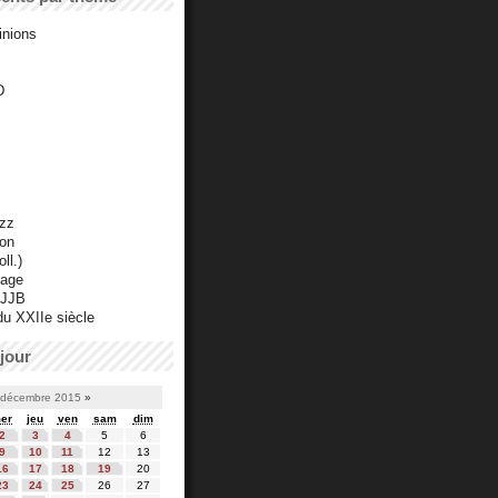
inions
D
azz
ton
ll.)
mage
 JJB
du XXIIe siècle
jour
décembre 2015
»
er
jeu
ven
sam
dim
2
3
4
5
6
9
10
11
12
13
16
17
18
19
20
23
24
25
26
27