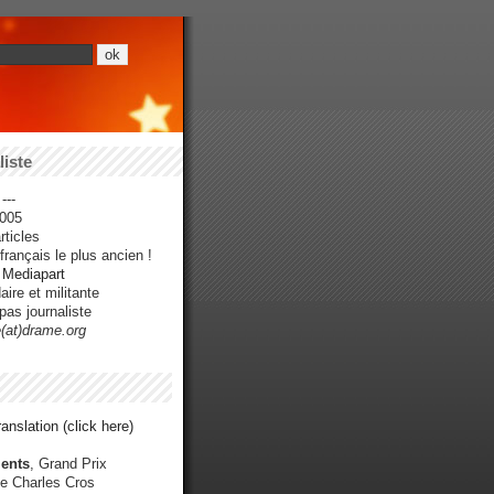
iste
---
005
ticles
rançais le plus ancien !
r Mediapart
ire et militante
pas journaliste
e(at)drame.org
anslation (click here)
ents
, Grand Prix
e Charles Cros