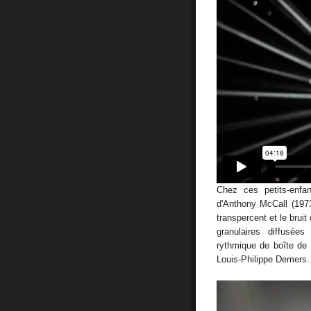
Chez ces petits-enfa
d'Anthony McCall (1973
transpercent et le brui
granulaires diffusée
rythmique de boîte de 
Louis-Philippe Demers.