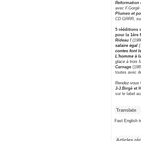
Reformation
avec F.Gorgé
Plumes et po
CD GRRR,
su
5 rééditions 
pour la 1ère 
Rideau !
(198
salaire égal
(
contes font 
L'homme à l
glace à trois 
Carnage
(1985
toutes avec d
Rendez-vous
J-J.Birgé et 
sur le label a
Translate
Fast English tr
Articles ré