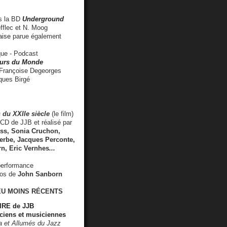
 la BD
Underground
fflec et N. Moog
aise
parue également
e - Podcast
rs du Monde
rançoise Degeorges
ues Birgé
 du XXIIe siècle
(le film)
CD de JJB et réalisé par
s, Sonia Cruchon,
rbe, Jacques Perconte,
rn
,
Eric Vernhes
...
performance
éos de
John Sanborn
EU MOINS RÉCENTS
RE de JJB
ciens et musiciennes
ra et Allumés du Jazz