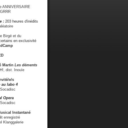
me ANNIVERSAIRE
s GRRR
e :
203 heures d'inédits
léatoire
e Birgé et du
ertains en exclusivité
ndCamp
CD
é
Martin
Les déments
 dist. Inouïe
nvité/e/s
 au labo 4
 Socadisc
l Opera
 Socadisc
sical Instantané
dit enregistré
el Klanggalerie