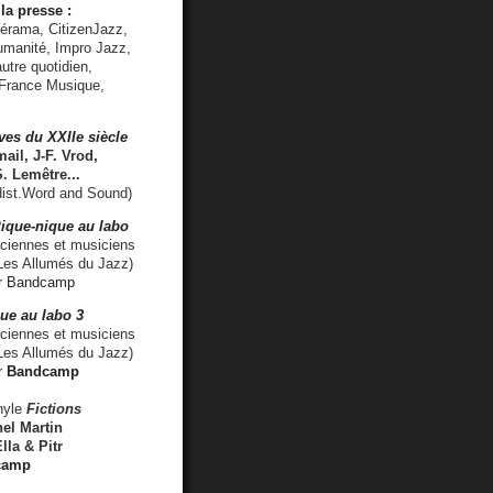
la presse :
lérama, CitizenJazz,
umanité, Impro Jazz,
utre quotidien,
 France Musique,
ves du XXIIe siècle
ail, J-F. Vrod,
S. Lemêtre
...
ist.Word and Sound)
ique-nique au labo
iennes et musiciens
es Allumés du Jazz)
r
Bandcamp
ue au labo 3
ciennes et musiciens
Les Allumés du Jazz)
r
Bandcamp
nyle
Fictions
el Martin
lla & Pitr
camp