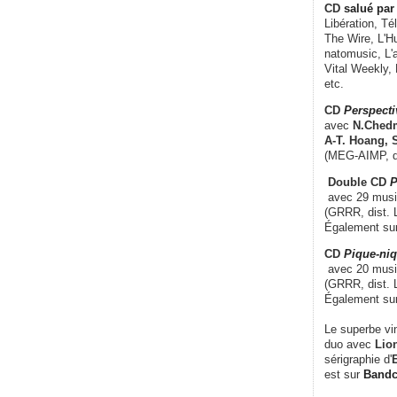
CD
salué par 
Libération, Té
The Wire, L'H
natomusic, L'a
Vital Weekly,
etc.
CD
Perspecti
avec
N.Chedm
A-T. Hoang, 
(MEG-AIMP, d
Double CD
P
avec 29 music
(GRRR, dist. L
Également su
CD
Pique-niq
avec 20 musi
(GRRR, dist. 
Également su
Le superbe vi
duo avec
Lion
sérigraphie d'
E
est sur
Band