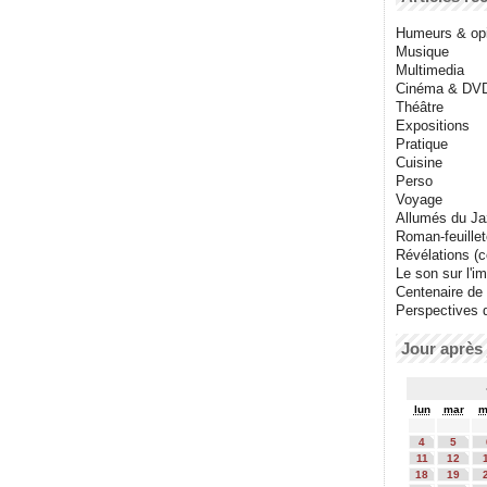
Humeurs & op
Musique
Multimedia
Cinéma & DV
Théâtre
Expositions
Pratique
Cuisine
Perso
Voyage
Allumés du J
Roman-feuille
Révélations (co
Le son sur l'i
Centenaire de
Perspectives 
Jour après 
lun
mar
m
4
5
11
12
18
19