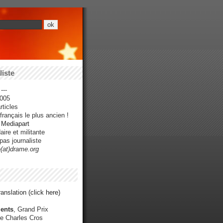
iste
---
005
ticles
rançais le plus ancien !
r Mediapart
ire et militante
pas journaliste
e(at)drame.org
anslation (click here)
ents
, Grand Prix
e Charles Cros