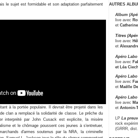
AUTRES ALBU
is le sujet est formidable et son adaptation parfaitement
Album (Apé
live avec
Ro
et
Catherine
Titres (Apé
live avec
Hé
et
Alexandr
Apéro Labo
live avec
Fab
et
Léa Ciech
Apéro Labo 
live avec
Fa
et
Maëlle D
Apéro Labo
live avec
Ma
tant à la portée populaire. Il devrait être projeté dans les
et
Antonin-T
it de clan a remplacé la solidarité de classe. Le prêche du
LP
La preu
er interprété par John Cusack est explicite, la misère
rock expérim
talisme et le chômage poussent ces jeunes à s'entretuer,
(GRRR, dist
 marchands d'armes soutenus par la NRA, la criminelle
ion
. Samuel L. Jackson joue le rôle du chœur commentant