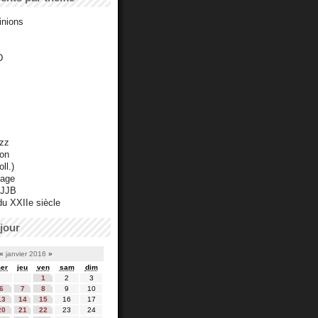
inions
D
azz
ton
ll.)
mage
 JJB
du XXIIe siècle
jour
«
janvier 2016
»
er
jeu
ven
sam
dim
1
2
3
6
7
8
9
10
13
14
15
16
17
20
21
22
23
24