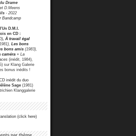
 du Drame
 et D.Meens
ils
- 2022
r Bandcamp
d'Un D.M.I.
fois en CD :
0)
,
À travail égal
1981),
Les bons
les bons amis
(1983),
a caméra
+ La
faces
(inédit, 1984),
) sur Klang Galerie
es bonus inédits !
CD inédit du duo
Hélène Sage
(1981)
utrichien Klanggalerie
anslation (click here)
cents par thème