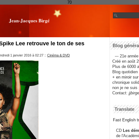
70
Jean-Jacques Birgé
Spike Lee retrouve le ton de ses
Blog général
ndredi 1 janvier 2016 à 02:27
::
Cinéma & DVD
--- 21e année 
Créé en août 2
Plus de 6000 ar
Blog quotidien f
+ en miroir su
chronique solida
non je ne suis 
Contact:
jjbirg
Translate
Fast English tr
CD
Les dém
de l'Académi