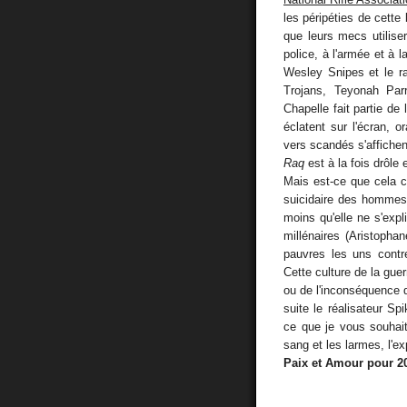
les péripéties de cette 
que leurs mecs utilise
police, à l'armée et à 
Wesley Snipes et le r
Trojans, Teyonah Par
Chapelle fait partie de
éclatent sur l'écran, 
vers scandés s'affichent
Raq
est à la fois drôle 
Mais est-ce que cela c
suicidaire des hommes 
moins qu'elle ne s'expl
millénaires (Aristophan
pauvres les uns contr
Cette culture de la guer
ou de l'inconséquence 
suite le réalisateur Sp
ce que je vous souhait
sang et les larmes, l'exp
Paix et Amour pour 20