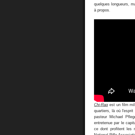
quelques longueurs, ma
à propos.
Chi-Raq
est un film mili
quartiers, là où l'espr
pasteur Michael Pfleg
entretenue par le capi
ce dont profitent les
National Rifle Associat