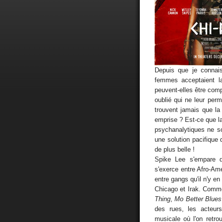
Depuis que je conna
femmes acceptaient la
peuvent-elles être com
oublié qui ne leur perm
trouvent jamais que la 
emprise ? Est-ce que la
psychanalytiques ne s
une solution pacifique
de plus belle !
Spike Lee s'empare d
s'exerce entre Afro-Amé
entre gangs qu'il n'y en
Chicago et Irak. Comme
Thing
,
Mo Better Blues
des rues, les acteur
musicale où l'on retro