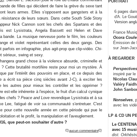
PORTRAIT
bande de filles qui décident de faire la grève du sexe tant
6 pages dans
ront leurs armes. Elles s'opposent aux gangsters et à la
d'A. Le Gouë
la résistance de leurs sœurs. Dans cette South Side Story
Version angl
appeur Nick Cannon sont les chefs des Spartans et des
ris est Lysistrata, Angela Bassett est Helen et Dave
France Musiqu
 la bande. La musique nerveuse porte le film, les couleurs
Ocora Couleu
Émission de F
orange et violet représentant celles des deux gangs. Des
sur Jean-Jacq
 parfois en infographie, plus agit-prop que clip-vidéo.
Chi-
et sérieux, swing et sexy.
À REGARDER
hangera grand chose à la violence absurde, criminelle et
? Cette brutalité mortifère reste pour moi un mystère. À
Perspectives
ique par l'intérêt des pouvoirs en place, et ce depuis des
inspiré par le 
Nicolas Claus
e a écrit sa pièce cinq siècles avant J-C), à exciter les
Valéry Faidhe
e les autres pour mieux les contrôler et les opprimer ?
John Sanbo
re est-elle inhérente à l'espèce, le fruit d'un calcul cynique
des chefs ?
Peace and Love
revendique Lysistrata et à sa
Nonselves
, 
ike Lee, fatigué de voir sa communauté s'entretuer. C'est
avec les vid
e pour cette nouvelle année en cette période qui pue le
LP & CD
UN P
loitation et le profit, la manipulation et l'aveuglement.
16, que peut-on souhaiter d'autre ?
Le CENTENAI
avec 15 musi
aucun commentaire
dist. Orkhêst