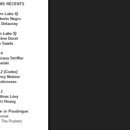
MS RÉCENTS
ro Labo 6)
berto Negro
 Delaunay
ro Labo 5)
lène Duret
e Saada
 4
iana Striffler
elski
2 (Codex)
nny Meteier
esbrosses
 1
thias Lévy
ri Hoang
ve
de
Poudingue
ental
. The Pusher)