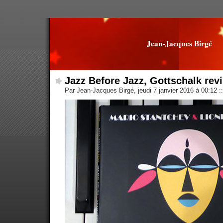
Jean-Jacques Birgé
Jazz Before Jazz, Gottschalk revi
Par Jean-Jacques Birgé, jeudi 7 janvier 2016 à 00:12
::