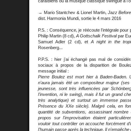
caraïbiens où la musique classique swingue à l'om
→ Mario Stantchev & Lionel Martin,
Jazz Befor
dist. Harmonia Mundi, sortie le 4 mars 2016
P.S. : Conséquence, je réécoute l'intégrale pour
Philip Martin (8 cd),
A Gottschalk Festival
par Eug
Samuel Adler (2 cd), et
A night in the trop
Rosenberg...
P.P.S. : hier j'ai échangé pas mal de considér
sociaux à propos de la disparition de Boule
message initial :
Pierre Boulez est mort hier à Baden-Baden. 
n'aura jamais été un compositeur majeur (ses
jeunesse, sont très influencées par Schönbe
l'invention, ni le swing), mais il fut un grand c
très analytique) et surtout un immense pass
Présence du XXe siècle). Malgré cela, en fonda
quantité de subventions, assassinant nombre 
propos sur l'improvisation étaient particulièr
vouloir tout contrôler on accouche forcément d'u
l'humain passe après la technique. Il n'empêche qu