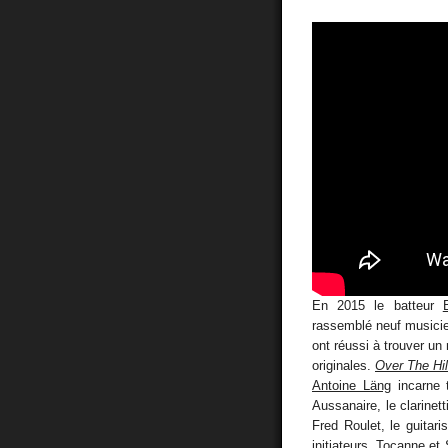
En 2015 le batteur
rassemblé neuf musicien
ont réussi à trouver un 
originales.
Over The Hil
Antoine Läng
incarne 
Aussanaire, le clarinet
Fred Roulet, le guitari
initiateurs, Tocanne et 