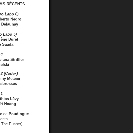
MS RÉCENTS
ro Labo 6)
berto Negro
 Delaunay
ro Labo 5)
lène Duret
e Saada
 4
iana Striffler
elski
2 (Codex)
nny Meteier
esbrosses
 1
thias Lévy
ri Hoang
ve
de
Poudingue
ental
. The Pusher)