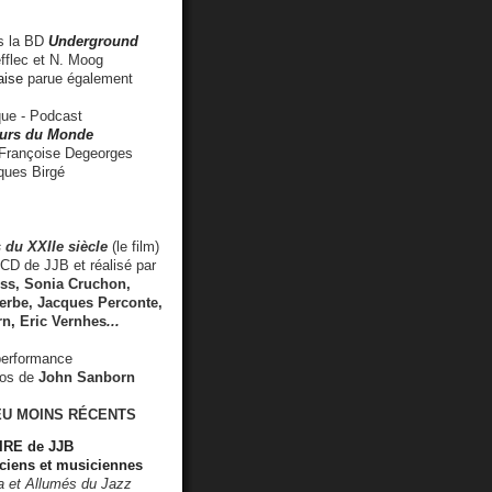
 la BD
Underground
fflec et N. Moog
aise
parue également
e - Podcast
rs du Monde
rançoise Degeorges
ues Birgé
 du XXIIe siècle
(le film)
CD de JJB et réalisé par
s, Sonia Cruchon,
rbe, Jacques Perconte,
rn
,
Eric Vernhes
...
performance
éos de
John Sanborn
EU MOINS RÉCENTS
RE de JJB
ciens et musiciennes
ra et Allumés du Jazz