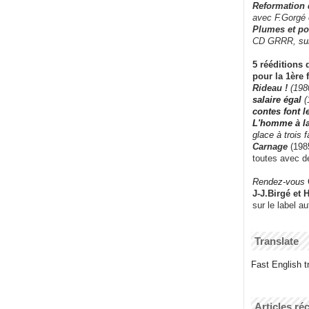
Reformation
avec F.Gorgé
Plumes et po
CD GRRR,
su
5 rééditions 
pour la 1ère 
Rideau !
(198
salaire égal
(
contes font 
L'homme à l
glace à trois 
Carnage
(1985
toutes avec d
Rendez-vous
J-J.Birgé et 
sur le label a
Translate
Fast English tr
Articles ré