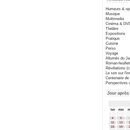
Humeurs & op
Musique
Multimedia
Cinéma & DV
Théâtre
Expositions
Pratique
Cuisine
Perso
Voyage
Allumés du J
Roman-feuille
Révélations (co
Le son sur l'i
Centenaire de
Perspectives 
Jour après 
lun
mar
m
4
5
11
12
18
19