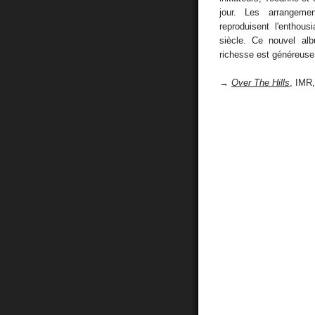
jour. Les arrangeme
reproduisent l'entho
siècle. Ce nouvel al
richesse est généreuse
→
Over The Hills
, IMR