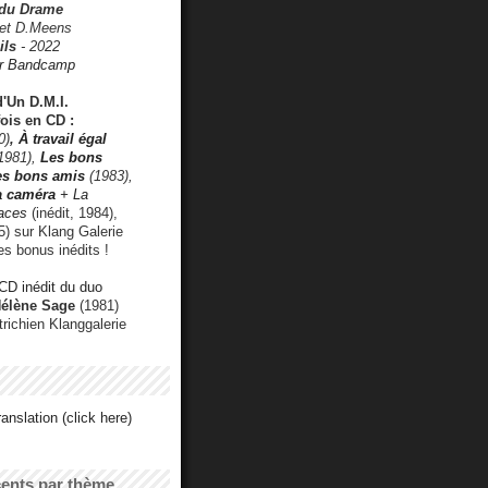
 du Drame
 et D.Meens
ils
- 2022
r Bandcamp
d'Un D.M.I.
fois en CD :
0)
,
À travail égal
1981),
Les bons
les bons amis
(1983),
a caméra
+ La
faces
(inédit, 1984),
) sur Klang Galerie
es bonus inédits !
CD inédit du duo
Hélène Sage
(1981)
utrichien Klanggalerie
anslation (click here)
cents par thème