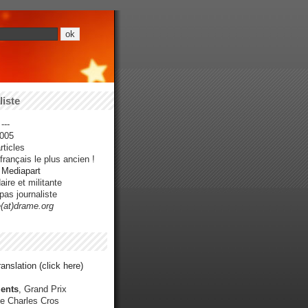
iste
---
005
ticles
rançais le plus ancien !
r Mediapart
ire et militante
pas journaliste
e(at)drame.org
anslation (click here)
ents
, Grand Prix
e Charles Cros