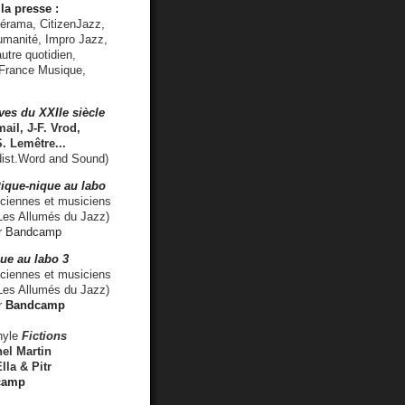
la presse :
lérama, CitizenJazz,
umanité, Impro Jazz,
utre quotidien,
 France Musique,
ves du XXIIe siècle
ail, J-F. Vrod,
S. Lemêtre
...
ist.Word and Sound)
ique-nique au labo
iennes et musiciens
es Allumés du Jazz)
r
Bandcamp
ue au labo 3
ciennes et musiciens
Les Allumés du Jazz)
r
Bandcamp
nyle
Fictions
el Martin
lla & Pitr
camp