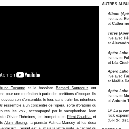
AUTRES ALBU
Album (Apé
live avec
Ro
et
Catherine
Titres (Apé
live avec
Hé
et
Alexandr
Apéro Labo
live avec
Fab
et
Léa Ciech
Apéro Labo 
live avec
Fa
et
Maëlle D
Bruno Tocanne
et le bassiste
Bernard Santacruz
ont
Apéro Labo
s pour une recréation à partir des partitions d'époque. Ils
live avec
Ma
nouveau son d'ensemble, le leur, sans trahir les intentions
et
Antonin-T
ls
ressemble à un concentré de l'opéra, sorte d'oratorio où
LP
La preu
toutes les voix, accompagné par le saxophoniste Jean
rock expérim
tiste Olivier Thémines, les trompettistes
Rémi Gaudillat
et
(GRRR, dist
ste
Alain Blesing
, la pianiste Patrica Mansuy et les deux
Santacruz. L'esprit est là, mais la lettre porte le cachet du