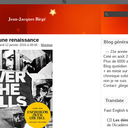
70
Jean-Jacques Birgé
 une renaissance
Blog général
rdi 12 janvier 2016 à 08:06
::
Musique
--- 21e année 
Créé en août 2
Plus de 6000 ar
Blog quotidien f
+ en miroir su
chronique solida
non je ne suis 
Contact:
jjbirg
Translate
Fast English tr
CD
Les dém
de l'Académi