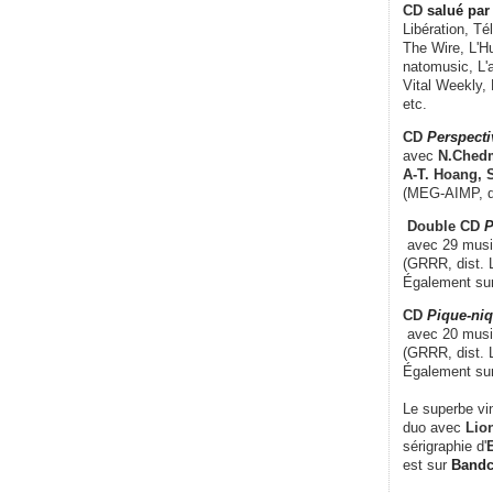
CD
salué par 
Libération, Té
The Wire, L'H
natomusic, L'a
Vital Weekly,
etc.
CD
Perspecti
avec
N.Chedm
A-T. Hoang, 
(MEG-AIMP, d
Double CD
P
avec 29 music
(GRRR, dist. L
Également su
CD
Pique-niq
avec 20 musi
(GRRR, dist. 
Également su
Le superbe vi
duo avec
Lion
sérigraphie d'
E
est sur
Band