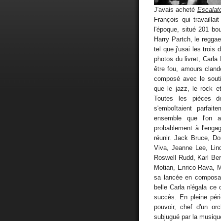
J'avais acheté
Escalato
François qui travaill
l'époque, situé 201 bou
Harry Partch, le regga
tel que j'usai les trois
photos du livret, Carla
être fou, amours cland
composé avec le souti
que le jazz, le rock e
Toutes les pièces de
s'emboîtaient parfai
ensemble que l'on au
probablement à l'enga
réunir. Jack Bruce, D
Viva, Jeanne Lee, Lin
Roswell Rudd, Karl Be
Motian, Enrico Rava, M
sa lancée en composan
belle Carla n'égala ce 
succès. En pleine pér
pouvoir, chef d'un or
subjugué par la musiqu