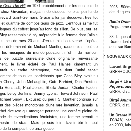
r Over The Hill
en 1971 probablement sur les conseils de
2025 - 50è
ait chez Givaudan, magasin de disques le plus pointu de
des disque
levard Saint-Germain. Grâce à lui j'ai découvert très tôt
Radio Dram
e et quantité de compositeurs de jazz. L'enthousiasme fut
Programme a
 disques du coffret jusqu'au fond du sillon. De plus, sur les
 Bley ressemblait à s'y méprendre à la femme dont j'allais
83 disques d
estines de mes 20 ans. J'en restais bouleversé. L'opéra,
Drame dont c
en déterminant de Michael Mantler, rassemblait tout ce
sont sur
Ba
t les musiques du monde pouvaient m'offrir de meilleur.
4 NOUVEAUX
 ce puzzle surréaliste d'une originalité renversante
tement, le livret éclaté de Paul Haines cimentant un
Lavant Birg
rait pu croire hétérogène, mais dont l'unité tenait
GRRR+OUCH!,
gement de tous les participants que Carla Bley avait su
Birgé + 16 i
on Cherry, John McLaughlin, Gato Barbieri, Don Preston,
Pique-nique
da Ronstadt, Paul Jones, Sheila Jordan, Charlie Haden,
GRRR, dist.
rger, Leroy Jenkins, Jimmy Lyons, Howard Johnson, Paul
ichael Snow... Excusez du peu ! Si Mantler continua sur
Birgé
Anima
GRRR, dist.
t des pièces monotones d'une rare invention, jamais la
chef d'œuvre qui amorçait pourtant une carrière pleine de
Un Drame Mu
iode de revendications féministes, une femme prenait le
TCHAK
, iné
chestre de stars. Mais je suis loin d'avoir été le seul
en 2000, lab
e de la compositrice-arrangeuse.