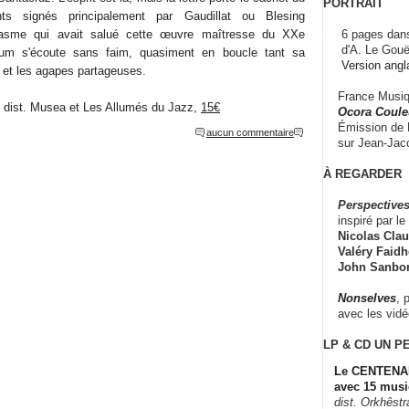
PORTRAIT
nts signés principalement par Gaudillat ou Blesing
6 pages dans
usiasme qui avait salué cette œuvre maîtresse du XXe
d'A. Le Gouë
bum s'écoute sans faim, quasiment en boucle tant sa
Version angl
 et les agapes partageuses.
France Musiqu
, dist. Musea et Les Allumés du Jazz,
15€
Ocora Couleu
Émission de F
aucun commentaire
sur Jean-Jacq
À REGARDER
Perspectives
inspiré par le 
Nicolas Claus
Valéry Faidhe
John Sanbo
Nonselves
, 
avec les vid
LP & CD
UN P
Le CENTENAI
avec 15 musi
dist. Orkhêst