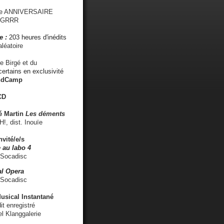
me ANNIVERSAIRE
s GRRR
e :
203 heures d'inédits
léatoire
e Birgé et du
ertains en exclusivité
ndCamp
CD
é
Martin
Les déments
 dist. Inouïe
nvité/e/s
 au labo 4
 Socadisc
l Opera
 Socadisc
sical Instantané
dit enregistré
el Klanggalerie