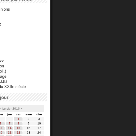
inions
D
azz
ton
ll.)
mage
 JJB
du XXIIe siècle
jour
«
janvier 2016
»
er
jeu
ven
sam
dim
1
2
3
6
7
8
9
10
13
14
15
16
17
20
21
22
23
24