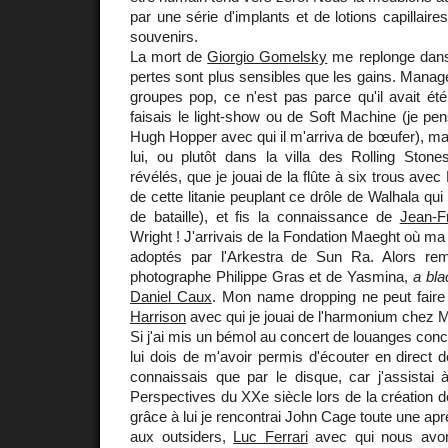
par une série d'implants et de lotions capillaires
souvenirs.
La mort de
Giorgio Gomelsky
me replonge dans
pertes sont plus sensibles que les gains. Manage
groupes pop, ce n'est pas parce qu'il avait ét
faisais le light-show ou de Soft Machine (je pen
Hugh Hopper avec qui il m'arriva de bœufer), ma
lui, ou plutôt dans la villa des Rolling Stone
révélés, que je jouai de la flûte à six trous avec
de cette litanie peuplant ce drôle de Walhala q
de bataille), et fis la connaissance de
Jean-F
Wright ! J'arrivais de la Fondation Maeght où ma
adoptés par l'Arkestra de Sun Ra. Alors re
photographe Philippe Gras et de Yasmina,
a bl
Daniel Caux
. Mon name dropping ne peut faire
Harrison
avec qui je jouai de l'harmonium chez 
Si j'ai mis un bémol au concert de louanges conc
lui dois de m'avoir permis d'écouter en direct
connaissais que par le disque, car j'assistai 
Perspectives du XXe siècle lors de la création d
grâce à lui je rencontrai John Cage toute une ap
aux outsiders,
Luc Ferrari
avec qui nous avon