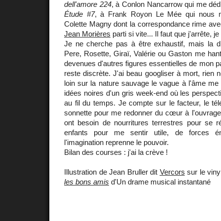
dell'amore 224
, à Conlon Nancarrow qui me dédi
Étude #7
, à Frank Royon Le Mée qui nous m
Colette Magny dont la correspondance rime avec
Jean Morières
parti si vite... Il faut que j'arrête, 
Je ne cherche pas à être exhaustif, mais la dis
Pere, Rosette, Giraï, Valérie ou Gaston me hant
devenues d'autres figures essentielles de mon pa
reste discrète. J'ai beau googliser à mort, rien n
loin sur la nature sauvage le vague à l'âme me
idées noires d'un gris week-end où les perspecti
au fil du temps. Je compte sur le facteur, le té
sonnette pour me redonner du cœur à l'ouvrage
ont besoin de nourritures terrestres pour se r
enfants pour me sentir utile, de forces é
l'imagination reprenne le pouvoir.
Bilan des courses : j'ai la crève !
Illustration de Jean Bruller dit
Vercors
sur le vin
les bons amis
d'Un drame musical instantané