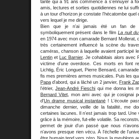
tante qui a 91 ans commence à s'ennuyer à fo
amis, lectures et sorties quotidiennes ne lui suff
à un tour d'horizon je constate l'hécatombe quel q
vers lequel je me dirige.
Bien que je n'ai jamais été un fan de D
symboliquement présent dans le film
La nuit d
en 1974 avec mon camarade Bernard Mollerat, dis
très certainement influencé la scène du traves
caméras, chanson à laquelle avaient participé l
Lentin
et
Luc Barnier
. Je cohabitais alors avec P
victime d'une overdose. Ces morts en font r
Lichtig, Éric Longuet, Pierre Bensard, camarade
fis mes premières armes musicales. Puis les qua
Papa
d'abord, qui a lâché un 2 janvier,
Frank Za
l'étrier,
Jean-André Fieschi
qui me donna les mo
Bernard Vitet
, mon ami avec qui je cosignai 
d'
Un drame musical instantané
! L'écoute pas
dimanche dernier, veille de la fatalité, me 
certaines lacunes. Il n'est jamais trop tard. Une 
grâce à la mémoire, fut-elle volatile. Sa recons
permet de jouir d'un passé que nous n'avon
n'avons presque rien vécu. À l'échelle de l'univ
être humain tend vers zéro. Nous la meublons a