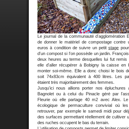
Le journal de la communauté d'agglomération 
de donner le matériel de compostage contre u
euros à condition de suivre un petit
stage
pour
d'un compost si l'on possède un jardin. François
deux heures au terme desquelles lui fut remis 
elle d'aller récupérer à Bobigny la caisse en 
monter soi-même. Elle a donc choisi le bois de l
soit 74x83cm équivalent à 400 litres. Les part
étaient très majoritairement des femmes.
Jusqu'ici nous allions porter nos épluchures 
Bagnolet ou à celui du Pinacle géré par l'asso
Fleurie où elle partage 40 m2 avec Alex. Le
écologique de permaculture convivial où le
retrouver, par exemple le samedi midi pour déj
des surfaces permettant réellement de cultiver un 
des ruches occupent le bas du terrain.
L'utilisation de composts permet de limiter cons