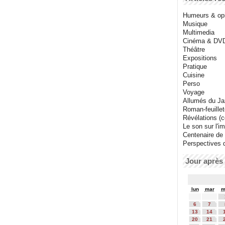
Humeurs & op
Musique
Multimedia
Cinéma & DV
Théâtre
Expositions
Pratique
Cuisine
Perso
Voyage
Allumés du J
Roman-feuille
Révélations (co
Le son sur l'i
Centenaire de
Perspectives 
Jour après 
lun
mar
m
6
7
13
14
20
21