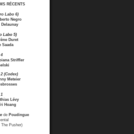
MS RÉCENTS
ro Labo 6)
berto Negro
 Delaunay
ro Labo 5)
lène Duret
e Saada
 4
iana Striffler
elski
2 (Codex)
nny Meteier
esbrosses
 1
thias Lévy
ri Hoang
ve
de
Poudingue
ental
. The Pusher)