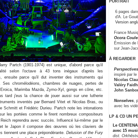
PORTRAIT
6 pages dans
d'A. Le Gouë
Version angl
France Musiqu
Ocora Couleu
Émission de F
sur Jean-Jacq
À REGARDER
rry Partch (1901-1974) est unique, d'abord parce qu'il
Perspectives
onalité selon l'octave à 43 tons inégaux d'après les
inspiré par le 
s, ensuite parce qu'il dut inventer des instruments qui
Nicolas Claus
er. Ses chromélodéons, chambres de nuages, pertes de
Valéry Faidhe
 Eroica, Marimba Mazda, Zymo-Xyl, gongs en cône, etc.
John Sanbo
us tard j'eus la chance de jouer aussi sur une lutherie
Nonselves
, 
struments inventés par Bernard Vitet et Nicolas Bras, ou
avec les vid
 Schmitt et Frédéric Durieu. Partch note les intonations
 sur les portées comme le firent nombreux compositeurs
LP & CD
UN P
 Reich reprendra avec succès. Influencé lui-même par le
Le CENTENAI
ue et le Japon il compose des œuvres où les claviers de
avec 15 musi
es tiennent une place prépondérante.
Delusion of the Fury
dist. Orkhêst