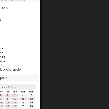
inions
D
azz
ton
ll.)
mage
 JJB
du XXIIe siècle
jour
«
juin 2016
»
er
jeu
ven
sam
dim
1
2
3
4
5
8
9
10
11
12
15
16
17
18
19
22
23
24
25
26