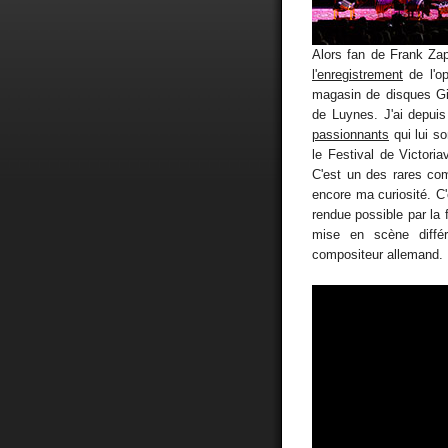
Alors fan de Frank Za
l'enregistrement
de l'o
magasin de disques Gi
de Luynes. J'ai depuis
passionnants
qui lui s
le Festival de Victori
C'est un des rares co
encore ma curiosité. C'e
rendue possible par la 
mise en scène différ
compositeur allemand.