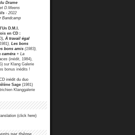
 du Drame
 et D.Meens
ils
- 2022
r Bandcamp
d'Un D.M.I.
fois en CD :
0)
,
À travail égal
1981),
Les bons
les bons amis
(1983),
a caméra
+ La
faces
(inédit, 1984),
) sur Klang Galerie
es bonus inédits !
CD inédit du duo
Hélène Sage
(1981)
utrichien Klanggalerie
anslation (click here)
cents par thème