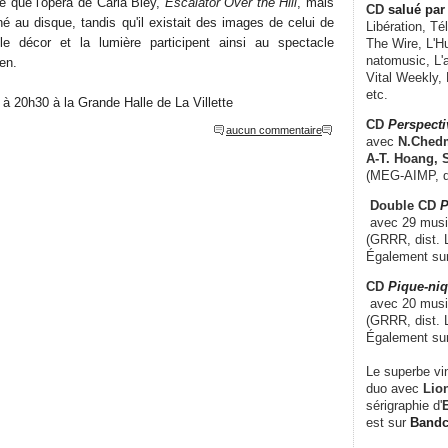
e que l'opéra de Carla Bley,
Escalator Over the Hill
, mais
CD
salué par 
né au disque, tandis qu'il existait des images de celui de
Libération, Té
e décor et la lumière participent ainsi au spectacle
The Wire, L'H
natomusic, L'a
ïen.
Vital Weekly,
etc.
à 20h30 à la Grande Halle de La Villette
CD
Perspecti
aucun commentaire
avec
N.Chedm
A-T. Hoang, 
(MEG-AIMP, d
Double CD
P
avec 29 music
(GRRR, dist. L
Également su
CD
Pique-niq
avec 20 musi
(GRRR, dist. 
Également su
Le superbe vi
duo avec
Lion
sérigraphie d'
E
est sur
Band