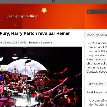
70
Jean-Jacques Birgé
 Fury, Harry Partch revu par Heiner
Blog général
di 16 juin 2016 à 00:52
::
Humeurs & opinions
--- 21e année 
Créé en août 2
Plus de 6000 ar
Blog quotidien f
+ en miroir su
chronique solida
non je ne suis 
Contact:
jjbirg
Translate
Fast English tr
CD
Les dém
de l'Académi