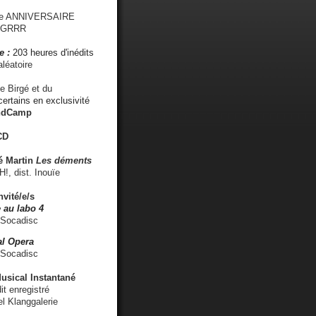
me ANNIVERSAIRE
s GRRR
e :
203 heures d'inédits
léatoire
e Birgé et du
ertains en exclusivité
ndCamp
CD
é
Martin
Les déments
 dist. Inouïe
nvité/e/s
 au labo 4
 Socadisc
l Opera
 Socadisc
sical Instantané
dit enregistré
el Klanggalerie