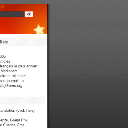
iste
---
005
ticles
rançais le plus ancien !
r Mediapart
ire et militante
pas journaliste
e(at)drame.org
anslation (click here)
ents
, Grand Prix
e Charles Cros