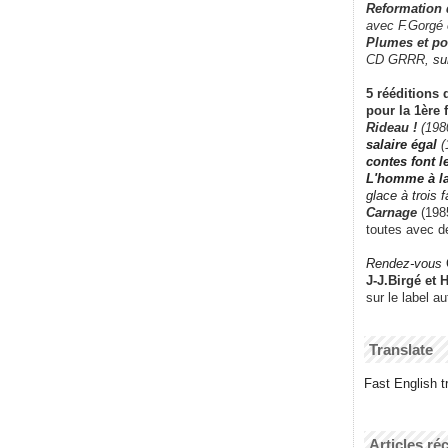
Reformation
avec F.Gorgé
Plumes et po
CD GRRR,
su
5 rééditions 
pour la 1ère 
Rideau !
(198
salaire égal
(
contes font 
L'homme à l
glace à trois 
Carnage
(1985
toutes avec d
Rendez-vous
J-J.Birgé et 
sur le label a
Translate
Fast English tr
Articles ré