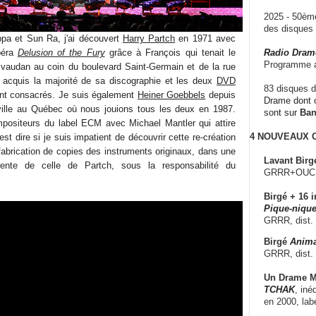
2025 - 50è
des disque
ppa et Sun Ra, j'ai découvert
Harry Partch
en 1971 avec
péra
Delusion of the Fury
grâce à François qui tenait le
Radio Dram
Programme a
vaudan au coin du boulevard Saint-Germain et de la rue
 acquis la majorité de sa discographie et les deux
DVD
83 disques d
ont consacrés. Je suis également
Heiner Goebbels
depuis
Drame dont c
aville au Québec où nous jouions tous les deux en 1987.
sont sur
Ba
mpositeurs du label ECM avec Michael Mantler qui attire
4 NOUVEAUX
st dire si je suis impatient de découvrir cette re-création
fabrication de copies des instruments originaux, dans une
Lavant Birg
ente de celle de Partch, sous la responsabilité du
GRRR+OUCH!,
Birgé + 16 i
Pique-nique
GRRR, dist.
Birgé
Anima
GRRR, dist.
Un Drame Mu
TCHAK
, iné
en 2000, lab