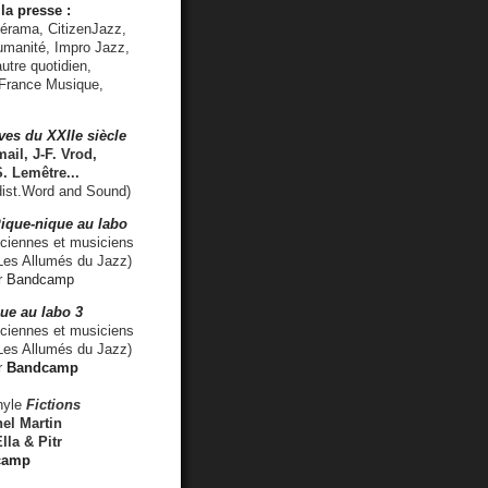
la presse :
lérama, CitizenJazz,
umanité, Impro Jazz,
utre quotidien,
 France Musique,
ves du XXIIe siècle
ail, J-F. Vrod,
S. Lemêtre
...
ist.Word and Sound)
ique-nique au labo
iennes et musiciens
es Allumés du Jazz)
r
Bandcamp
ue au labo 3
ciennes et musiciens
Les Allumés du Jazz)
r
Bandcamp
nyle
Fictions
el Martin
lla & Pitr
camp