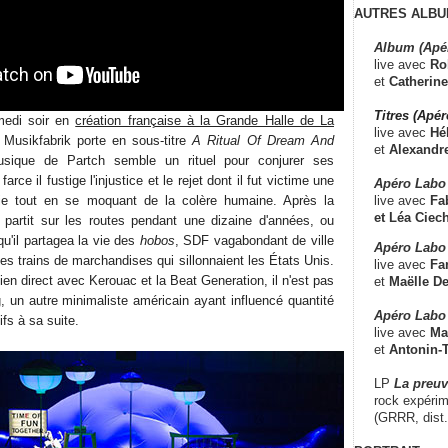
AUTRES ALBU
Album (Apé
live avec
Ro
et
Catherine
Titres (Apé
medi soir en
création française à la Grande Halle de La
live avec
Hé
Musikfabrik porte en sous-titre
A Ritual Of Dream And
et
Alexandr
usique de Partch semble un rituel pour conjurer ses
rce il fustige l'injustice et le rejet dont il fut victime une
Apéro Labo
live avec
Fab
ie tout en se moquant de la colère humaine. Après la
et
Léa Ciech
 partit sur les routes pendant une dizaine d'années, ou
squ'il partagea la vie des
hobos
, SDF vagabondant de ville
Apéro Labo 
les trains de marchandises qui sillonnaient les États Unis.
live avec
Fa
ien direct avec Kerouac et la Beat Generation, il n'est pas
et
Maëlle D
 un autre minimaliste américain ayant influencé quantité
Apéro Labo
fs à sa suite.
live avec
Ma
et
Antonin-T
LP
La preu
rock expérim
(GRRR, dist