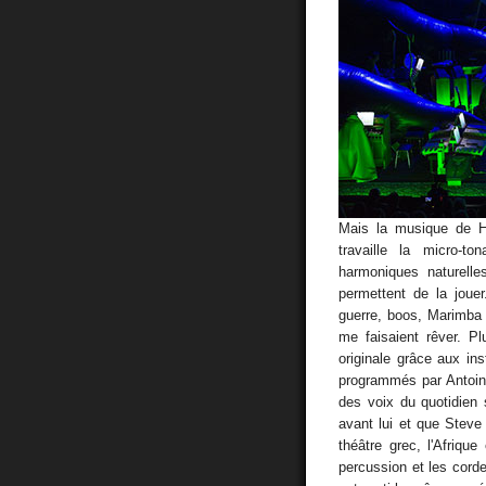
Mais la musique de Ha
travaille la micro-t
harmoniques naturelle
permettent de la jou
guerre, boos, Marimba
me faisaient rêver. Pl
originale grâce aux in
programmés par Antoine
des voix du quotidien
avant lui et que Steve
théâtre grec, l'Afriq
percussion et les cord