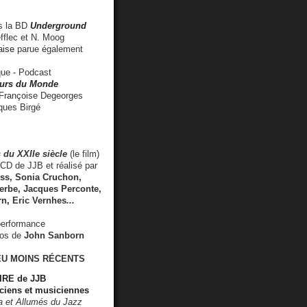
 la BD
Underground
fflec et N. Moog
aise
parue également
e - Podcast
rs du Monde
rançoise Degeorges
ues Birgé
 du XXIIe siècle
(le film)
CD de JJB et réalisé par
s, Sonia Cruchon,
rbe, Jacques Perconte,
rn
,
Eric Vernhes
...
performance
éos de
John Sanborn
EU MOINS RÉCENTS
RE de JJB
ciens et musiciennes
ra et Allumés du Jazz