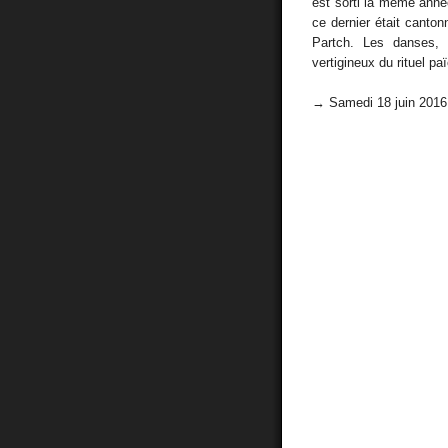
est sorti la même anné
ce dernier était canton
Partch. Les danses, l
vertigineux du rituel pa
→ Samedi 18 juin 2016 