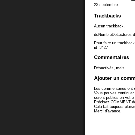
23 septembre.
Trackbacks
Aucun trackback.
dcNombreDeLectures d
Pour faire un trackback 
id=3427
Commentaires
Désactivés, mais...
Ajouter un comm
Les commentaires ont é
Vous pouvez continuer
seront publiés en votr
Précisez COMMENT dans 
Cela fait toujours plaisi
Merci d'avance.