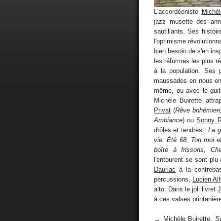
L'accordéoniste
Michèl
jazz musette des ann
sautillants. Ses histo
l'optimisme révolutionnai
bien besoin de s'en insp
les réformes les plus r
à la population. Ses 
maussades en nous ent
même, ou avec le guit
Michèle Buirette attr
Privat
(
Rêve bohémien,
Ambiance
) ou
Sonny R
drôles et tendres :
La g
vie, Été 68, Ton moi et
boîte à frissons, C
l'entourent se sont plu 
Dauriac
à la contrebas
percussions,
Lucien Al
alto. Dans le joli livret
à ces valses printanièr
→ Michèle Buirette,
S