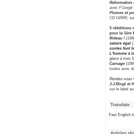
Reformation
avec F.Gorgé
Plumes et po
CD GRRR,
su
5 rééditions 
pour la 1ère 
Rideau !
(198
salaire égal
(
contes font 
L'homme à l
glace à trois 
Carnage
(1985
toutes avec d
Rendez-vous
J-J.Birgé et 
sur le label a
Translate
Fast English tr
Articles ré