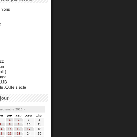
inions
D
azz
ton
ll.)
mage
 JJB
du XXIIe siècle
jour
septembre 2016
»
er
jeu
ven
sam
dim
1
2
3
4
7
8
9
10
11
14
15
16
17
18
21
22
23
24
25