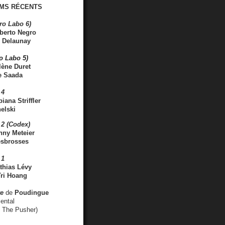
MS RÉCENTS
ro Labo 6)
berto Negro
 Delaunay
ro Labo 5)
lène Duret
e Saada
 4
iana Striffler
elski
2 (Codex)
nny Meteier
esbrosses
 1
thias Lévy
ri Hoang
ve
de
Poudingue
ental
. The Pusher)