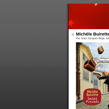
Michèle Buirett
Par Jean-Jacques Birgé, lu