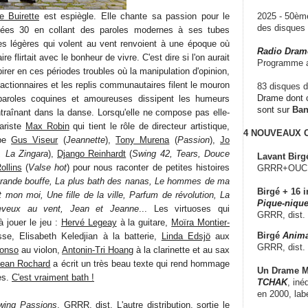
e Buirette
est espiègle. Elle chante sa passion pour le
2025 - 50è
des disque
ées 30 en collant des paroles modernes à ses tubes
ires légères qui volent au vent renvoient à une époque où
Radio Dram
re flirtait avec le bonheur de vivre. C'est dire si l'on aurait
Programme a
irer en ces périodes troubles où la manipulation d'opinion,
éactionnaires et les replis communautaires filent le mouron
83 disques d
Drame dont c
paroles coquines et amoureuses dissipent les humeurs
sont sur
Ba
raînant dans la danse. Lorsqu'elle ne compose pas elle-
ariste
Max Robin
qui tient le rôle de directeur artistique,
4 NOUVEAUX
ape
Gus Viseur
(
Jeannette
),
Tony Murena
(
Passion
),
Jo
 La Zingara
),
Django Reinhardt
(
Swing 42, Tears, Douce
Lavant Birg
ollins
(
Valse hot
) pour nous raconter de petites histoires
GRRR+OUCH!,
rande bouffe, La plus bath des nanas, Le hommes de ma
Birgé + 16 i
 mon moi, Une fille de la ville, Parfum de révolution, La
Pique-nique
heveux au vent, Jean et Jeanne
... Les virtuoses qui
GRRR, dist.
à jouer le jeu :
Hervé Legeay
à la guitare,
Moïra Montier-
Birgé
Anima
se, Elisabeth Keledjian à la batterie,
Linda Edsjö
aux
GRRR, dist.
fonso
au violon,
Antonin-Tri Hoang
à la clarinette et au sax
Jean Rochard
a écrit un très beau texte qui rend hommage
Un Drame Mu
es.
C'est vraiment bath !
TCHAK
, iné
en 2000, lab
wing Passions
, GRRR, dist. L'autre distribution, sortie le