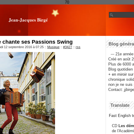
70
Jean-Jacques Birgé
e chante ses Passions Swing
Blog général
ndi 12 septembre 2016 à 07:25
::
Musique
::
#3427
::
rss
--- 21e année 
Créé en août 2
Plus de 6000 ar
Blog quotidien f
+ en miroir su
chronique solida
non je ne suis 
Contact:
jjbirg
Translate
Fast English tr
CD
Les dém
de l'Académi