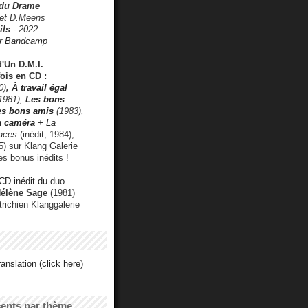
 du Drame
 et D.Meens
ils
- 2022
r Bandcamp
d'Un D.M.I.
fois en CD :
0)
,
À travail égal
1981),
Les bons
les bons amis
(1983),
a caméra
+ La
faces
(inédit, 1984),
) sur Klang Galerie
es bonus inédits !
CD inédit du duo
Hélène Sage
(1981)
utrichien Klanggalerie
anslation (click here)
cents par thème