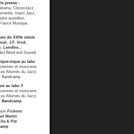
la presse :
lérama, CitizenJazz,
umanité, Impro Jazz,
utre quotidien,
 France Musique,
ves du XXIIe siècle
ail, J-F. Vrod,
S. Lemêtre
...
ist.Word and Sound)
ique-nique au labo
iennes et musiciens
es Allumés du Jazz)
r
Bandcamp
ue au labo 3
ciennes et musiciens
Les Allumés du Jazz)
r
Bandcamp
nyle
Fictions
el Martin
lla & Pitr
camp