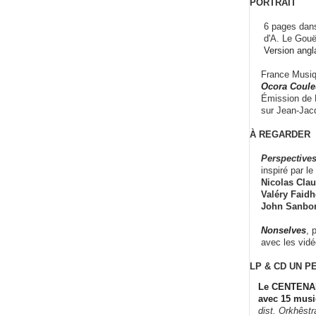
PORTRAIT
6 pages dans
d'A. Le Gouë
Version angl
France Musiqu
Ocora Couleu
Émission de F
sur Jean-Jacq
À REGARDER
Perspectives
inspiré par le 
Nicolas Claus
Valéry Faidhe
John Sanbo
Nonselves
, 
avec les vid
LP & CD
UN P
Le CENTENAI
avec 15 musi
dist. Orkhêst