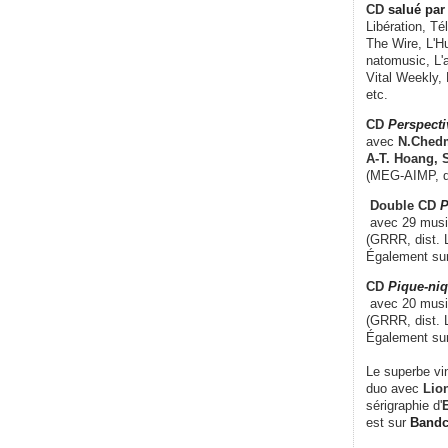
CD
salué par 
Libération, Té
The Wire, L'H
natomusic, L'a
Vital Weekly,
etc.
CD
Perspecti
avec
N.Chedm
A-T. Hoang, 
(MEG-AIMP, d
Double CD
P
avec 29 music
(GRRR, dist. L
Également su
CD
Pique-niq
avec 20 musi
(GRRR, dist. 
Également su
Le superbe vi
duo avec
Lion
sérigraphie d'
E
est sur
Band