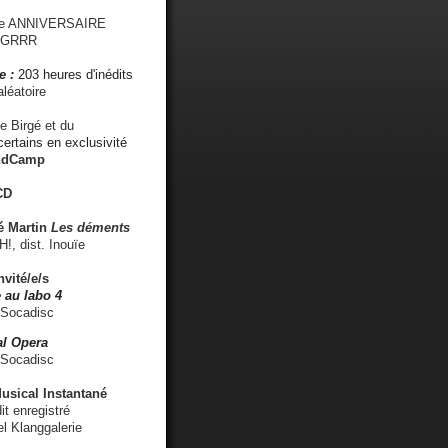
me ANNIVERSAIRE
s GRRR
e :
203 heures d'inédits
léatoire
e Birgé et du
ertains en exclusivité
ndCamp
CD
é
Martin
Les déments
 dist. Inouïe
nvité/e/s
 au labo 4
 Socadisc
l Opera
 Socadisc
sical Instantané
dit enregistré
el Klanggalerie