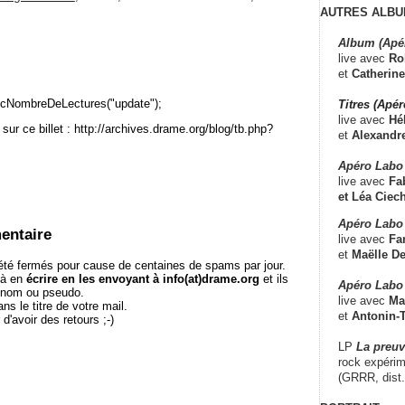
AUTRES ALBU
Album (Apé
live avec
Ro
et
Catherine
cNombreDeLectures("update");
Titres (Apé
live avec
Hé
sur ce billet : http://archives.drame.org/blog/tb.php?
et
Alexandr
Apéro Labo
live avec
Fab
et
Léa Ciech
Apéro Labo 
entaire
live avec
Fa
et
Maëlle D
té fermés pour cause de centaines de spams par jour.
 à en
écrire en les envoyant à info(at)drame.org
et ils
Apéro Labo
e nom ou pseudo.
live avec
Ma
le titre de votre mail.
et
Antonin-T
r d'avoir des retours ;-)
LP
La preu
rock expérim
(GRRR, dist