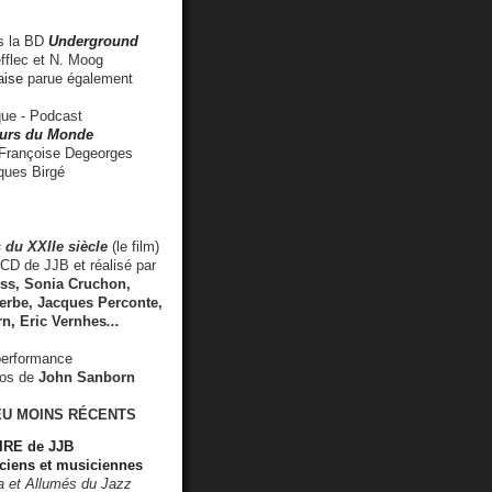
 la BD
Underground
fflec et N. Moog
aise
parue également
e - Podcast
rs du Monde
rançoise Degeorges
ues Birgé
 du XXIIe siècle
(le film)
CD de JJB et réalisé par
s, Sonia Cruchon,
rbe, Jacques Perconte,
rn
,
Eric Vernhes
...
performance
éos de
John Sanborn
EU MOINS RÉCENTS
RE de JJB
ciens et musiciennes
ra et Allumés du Jazz