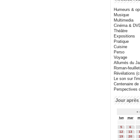
Humeurs & op
Musique
Multimedia
Cinéma & DV
Théâtre
Expositions
Pratique
Cuisine
Perso
Voyage
Allumés du J
Roman-feuille
Révélations (co
Le son sur l'i
Centenaire de
Perspectives 
Jour après 
«
lun
mar
m
5
6
12
13
19
20