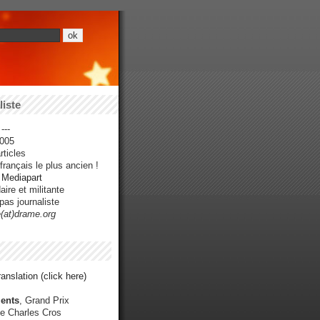
iste
---
005
ticles
rançais le plus ancien !
r Mediapart
ire et militante
pas journaliste
e(at)drame.org
anslation (click here)
ents
, Grand Prix
e Charles Cros