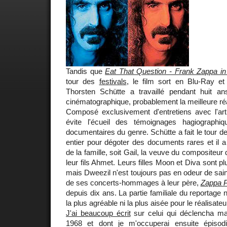
Tandis que
Eat That Question - Frank Zappa 
tour des
festivals
, le film sort en Blu-Ray e
Thorsten Schütte a travaillé pendant huit an
cinématographique, probablement la meilleure ré
Composé exclusivement d'entretiens avec l'arti
évite l'écueil des témoignages hagiographi
documentaires du genre. Schütte a fait le tour d
entier pour dégoter des documents rares et il a 
de la famille, soit Gail, la veuve du compositeu
leur fils Ahmet. Leurs filles Moon et Diva sont 
mais Dweezil n'est toujours pas en odeur de sai
de ses concerts-hommages à leur père,
Zappa P
depuis dix ans. La partie familiale du reportage
la plus agréable ni la plus aisée pour le réalisate
J'ai beaucoup écrit
sur celui qui déclencha ma
1968 et dont je m'occuperai ensuite épiso