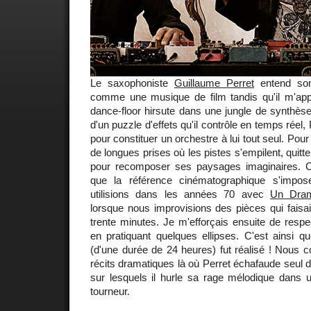
Le saxophoniste
Guillaume Perret
entend so
comme une musique de film tandis qu'il m'ap
dance-floor hirsute dans une jungle de synthès
d'un puzzle d'effets qu'il contrôle en temps réel,
pour constituer un orchestre à lui tout seul. Pour 
de longues prises où les pistes s'empilent, quitt
pour recomposer ses paysages imaginaires. 
que la référence cinématographique s'impo
utilisions dans les années 70 avec
Un Dram
lorsque nous improvisions des pièces qui faisa
trente minutes. Je m'efforçais ensuite de respec
en pratiquant quelques ellipses. C'est ainsi 
(d'une durée de 24 heures) fut réalisé ! Nous co
récits dramatiques là où Perret échafaude seul 
sur lesquels il hurle sa rage mélodique dans u
tourneur.