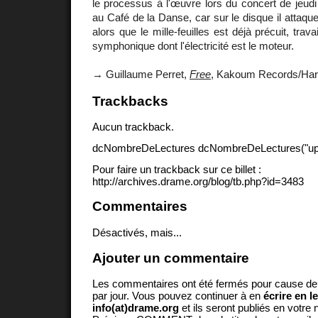
le processus à l'œuvre lors du concert de jeud
au Café de la Danse, car sur le disque il attaq
alors que le mille-feuilles est déjà précuit, trav
symphonique dont l'électricité est le moteur.
→ Guillaume Perret,
Free
, Kakoum Records/Ha
Trackbacks
Aucun trackback.
dcNombreDeLectures dcNombreDeLectures("upd
Pour faire un trackback sur ce billet :
http://archives.drame.org/blog/tb.php?id=3483
Commentaires
Désactivés, mais...
Ajouter un commentaire
Les commentaires ont été fermés pour cause d
par jour. Vous pouvez continuer à en
écrire en l
info(at)drame.org
et ils seront publiés en votr