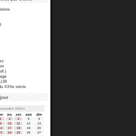
inions
D
azz
ton
ll.)
mage
 JJB
du XXIIe siècle
jour
novembre 2016
»
er
jeu
ven
sam
dim
2
3
4
5
6
9
10
11
12
13
16
17
18
19
20
23
24
25
26
27