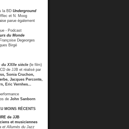
 la BD
Underground
fflec et N. Moog
aise
parue également
e - Podcast
rs du Monde
rançoise Degeorges
ues Birgé
 du XXIIe siècle
(le film)
CD de JJB et réalisé par
s, Sonia Cruchon,
rbe, Jacques Perconte,
rn
,
Eric Vernhes
...
performance
éos de
John Sanborn
EU MOINS RÉCENTS
RE de JJB
ciens et musiciennes
ra et Allumés du Jazz