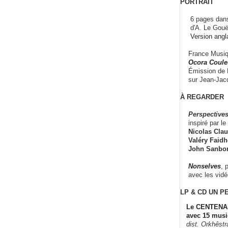
PORTRAIT
6 pages dans
d'A. Le Gouë
Version angl
France Musiqu
Ocora Couleu
Émission de F
sur Jean-Jacq
À REGARDER
Perspectives
inspiré par le 
Nicolas Claus
Valéry Faidhe
John Sanbo
Nonselves
, 
avec les vid
LP & CD
UN P
Le CENTENAI
avec 15 musi
dist. Orkhêst