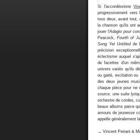
Si l'accordéoniste
Vin
progressivement vers 
tous deux, avant tout, 
la chanson qu'ils ont 
jouer l'
Adagio pour cor
Peacock,
Fourth of Ju
Song Yet Untitled
de l
précision exceptionne
éclectisme auquel s'aj
de facettes d'un mêm
univers variés qu'ils dé
ou gaité, excitation ou
des deux jeunes musici
chaque pièce pour ne 
source, une suite lyri
orchestre de cordes, cu
beaux albums parce qu'i
amours de jeunesse com
appelle généralement la
→ Vincent Peirani & M