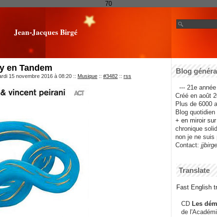
70
Jean-Jacques Birgé
ny en Tandem
Blog général
ardi 15 novembre 2016 à 08:20
::
Musique
::
#3482
::
rss
--- 21e année 
Créé en août 2
Plus de 6000 ar
Blog quotidien f
+ en miroir su
chronique solida
non je ne suis 
Contact:
jjbirg
Translate
Fast English tr
CD
Les dém
de l'Académi