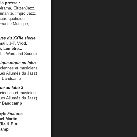
la presse :
lérama, CitizenJazz,
umanité, Impro Jazz,
utre quotidien,
 France Musique,
ves du XXIIe siècle
ail, J-F. Vrod,
S. Lemêtre
...
ist.Word and Sound)
ique-nique au labo
iennes et musiciens
es Allumés du Jazz)
r
Bandcamp
ue au labo 3
ciennes et musiciens
Les Allumés du Jazz)
r
Bandcamp
nyle
Fictions
el Martin
lla & Pitr
camp