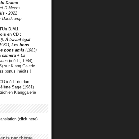
 du Drame
 et D.Meens
ils
- 2022
r Bandcamp
d'Un D.M.I.
fois en CD :
0)
,
À travail égal
1981),
Les bons
les bons amis
(1983),
a caméra
+ La
faces
(inédit, 1984),
) sur Klang Galerie
es bonus inédits !
CD inédit du duo
Hélène Sage
(1981)
utrichien Klanggalerie
anslation (click here)
cents par thème