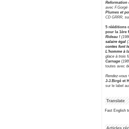
Reformation
avec F.Gorgé
Plumes et po
CD GRRR,
su
5 rééditions 
pour la 1ère 
Rideau !
(198
salaire égal
(
contes font 
L'homme à l
glace à trois 
Carnage
(1985
toutes avec d
Rendez-vous
J-J.Birgé et 
sur le label a
Translate
Fast English tr
Articles ré