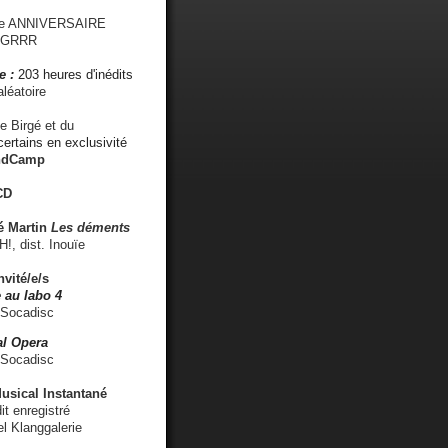
me ANNIVERSAIRE
s GRRR
e :
203 heures d'inédits
léatoire
e Birgé et du
ertains en exclusivité
ndCamp
CD
é
Martin
Les déments
 dist. Inouïe
nvité/e/s
 au labo 4
 Socadisc
l Opera
 Socadisc
sical Instantané
dit enregistré
el Klanggalerie