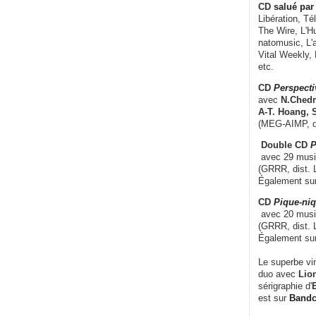
CD
salué par 
Libération, Té
The Wire, L'H
natomusic, L'a
Vital Weekly,
etc.
CD
Perspecti
avec
N.Chedm
A-T. Hoang, 
(MEG-AIMP, d
Double CD
P
avec 29 music
(GRRR, dist. L
Également su
CD
Pique-niq
avec 20 musi
(GRRR, dist. 
Également su
Le superbe vi
duo avec
Lion
sérigraphie d'
E
est sur
Band