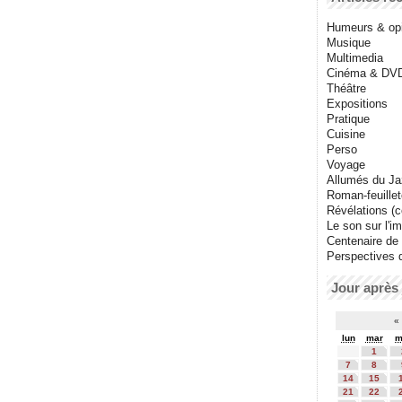
Humeurs & op
Musique
Multimedia
Cinéma & DV
Théâtre
Expositions
Pratique
Cuisine
Perso
Voyage
Allumés du J
Roman-feuille
Révélations (co
Le son sur l'i
Centenaire de
Perspectives 
Jour après 
«
lun
mar
m
1
7
8
14
15
21
22