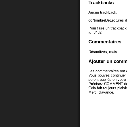
Trackbacks
Aucun trackback.
dcNombreDeLectures d
Pour faire un trackback 
id=3482
Commentaires
Désactivés, mais...
Ajouter un comm
Les commentaires ont é
Vous pouvez continuer
seront publiés en votr
Précisez COMMENT dans 
Cela fait toujours plaisi
Merci d'avance.