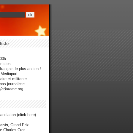
iste
---
005
ticles
rançais le plus ancien !
r Mediapart
ire et militante
pas journaliste
e(at)drame.org
anslation (click here)
ents
, Grand Prix
e Charles Cros