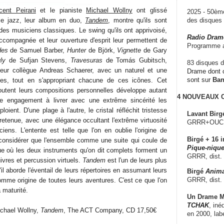
cent Peirani
et le pianiste
Michael Wollny
ont glissé
2025 - 50è
le jazz, leur album en duo,
Tandem
, montre qu'ils sont
des disque
des musiciens classiques. Le swing qu'ils ont apprivoisé,
Radio Dram
accompagnée et leur ouverture d'esprit leur permettent de
Programme a
des
de Samuel Barber,
Hunter
de Björk,
Vignette
de Gary
ly
de Sufjan Stevens,
Travesuras
de Tomás Gubitsch,
83 disques d
eur collègue Andreas Schaerer, avec un naturel et une
Drame dont c
sont sur
Ba
lles, tout en s'appropriant chacune de ces icônes. Cet
outent leurs compositions personnelles développe autant
4 NOUVEAUX
e engagement à livrer avec une extrême sincérité les
ploient. D'une plage à l'autre, le cristal réfléchit tristesse
Lavant Birg
 retenue, avec une élégance occultant l'extrême virtuosité
GRRR+OUCH!,
ens. L'entente est telle que l'on en oublie l'origine de
Birgé + 16 i
considérer que l'ensemble comme une suite qui coule de
Pique-nique
que où les deux instruments qu'on dit complets forment un
GRRR, dist.
ivres et percussion virtuels.
Tandem
est l'un de leurs plus
l aborde l'éventail de leurs répertoires en assumant leurs
Birgé
Anima
GRRR, dist.
me origine de toutes leurs aventures. C'est ce que l'on
 maturité.
Un Drame Mu
TCHAK
, iné
ichael Wollny,
Tandem
, The ACT Company, CD 17,50€
en 2000, lab