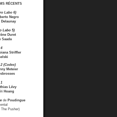
MS RÉCENTS
ro Labo 6)
berto Negro
 Delaunay
ro Labo 5)
lène Duret
e Saada
 4
iana Striffler
elski
2 (Codex)
nny Meteier
esbrosses
 1
thias Lévy
ri Hoang
ve
de
Poudingue
ental
. The Pusher)