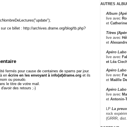
AUTRES ALBU
Album (Apé
live avec
Ro
cNombreDeLectures("update");
et
Catherine
sur ce billet : http://archives.drame.org/blog/tb.php?
Titres (Apé
live avec
Hé
et
Alexandr
Apéro Labo
live avec
Fab
entaire
et
Léa Ciech
Apéro Labo 
té fermés pour cause de centaines de spams par jour.
live avec
Fa
 à en
écrire en les envoyant à info(at)drame.org
et ils
e nom ou pseudo.
et
Maëlle D
le titre de votre mail.
r d'avoir des retours ;-)
Apéro Labo
live avec
Ma
et
Antonin-T
LP
La preu
rock expérim
(GRRR, dist