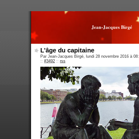
Jean-Jacques Birgé
L'âge du capitaine
Par Jean-Jacques Birgé, lundi 28 novembre 2016 à 08
::
#3492
::
rss