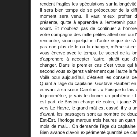
rendent fragiles les spéculations sur la longévit
Il sera bien temps de se préoccuper de la dif
moment sera venu. Il vaut mieux profiter de
présente, quitte à apprendre à l'entretenir po
sourit. Et n'oubliez pas de continuer à hono
votre compagne des mille petites attentions qui l'
rencontre, sinon quelqu'un d'autre risque de s
pas non plus de le ou la changer, même si ce q
vous énerve avec le temps. Le secret de la lon
d'apprendre à accepter l'autre, plutôt que d'
changer. Dans le premier cas c'est vous qui fa
second vous exigerez vainement que l'autre le fa
Voilà pour aujourd'hui, c'étaient les conseils 
Quant à l'âge du capitaine, Gustave Flaubert en
écrivant à sa sœur Caroline : « Puisque tu fais 
trigonométrie, je vais te donner un problème : U
est parti de Boston chargé de coton, il jauge 200
vers Le Havre, le grand mât est cassé, il y a un
d'avant, les passagers sont au nombre de douze
Est-Est, l'horloge marque trois heures un quart 
mois de mai… On demande l'âge du capitaine ?
Bien avancé d'avoir expérimenté quantité de cas