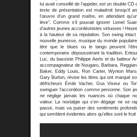
lui avait conseillé de l'appeler, est un double CD d
texte de présentation est maladroit lorsqu'il 
l'œuvre d'un grand maître, en attendant qu'u
lève". Comme s'il pouvait ignorer Lionel Suar
d'autres jeunes accordéonistes virtuoses ! Heur
à la hauteur de sa réputation. Son swing intac
nouvelle jeunesse, musique du monde populaire
titre que le blues ou le tango peuvent l'êt
contemporains dépoussiérant la tradition. Entour
Luc, du bassiste Philippe Aerts et du batteur An
accompagnateur de Nougaro, Barbara, Reggiani,
Baker, Eddy Louis, Ron Carter, Wynton Marsa
Gary Burton, révise les titres qui ont marqué so
défricheurs Émile Vacher, Gus Viseur ou Ton
swinguer l'accordéon comme personne. Son jeu 
ne néglige jamais les nuances où chaque n
valeur. La nostalgie qui s'en dégage ne se ra
passé, mais va puiser des sentiments profon
qui semblent évidentes alors qu'elles sont le fruit 