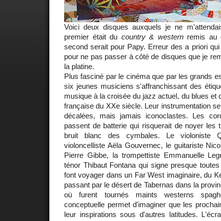
Voici deux disques auxquels je ne m'attendai
premier était du
country & western
remis au g
second serait pour Papy. Erreur des a priori qui
pour ne pas passer à côté de disques que je reme
la platine.
Plus fasciné par le cinéma que par les grands 
six jeunes musiciens s'affranchissant des étiqu
musique à la croisée du jazz actuel, du blues et
française du XXe siècle. Leur instrumentation se
décalées, mais jamais iconoclastes. Les cor
passent de batterie qui risquerait de noyer les 
bruit blanc des cymbales. Le violoniste Q
violoncelliste Aëla Gouvernec, le guitariste Nic
Pierre Gibbe, la trompettiste Emmanuelle Leg
ténor Thibaut Fontana qui signe presque toutes
font voyager dans un Far West imaginaire, du K
passant par le désert de Tabernas dans la provi
où furent tournés maints westerns spagh
conceptuelle permet d'imaginer que les prochai
leur inspirations sous d'autres latitudes. L'éc