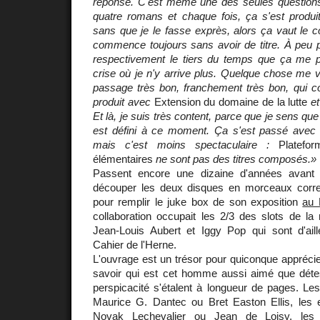
réponse. C'est même une des seules questions i
quatre romans et chaque fois, ça s'est prod
sans que je le fasse exprès, alors ça vaut le 
commence toujours sans avoir de titre. À peu p
respectivement le tiers du temps que ça me pr
crise où je n'y arrive plus. Quelque chose me vi
passage très bon, franchement très bon, qui cont
produit avec
Extension du domaine de la lutte
e
Et là, je suis très content, parce que je sens que je 
est défini à ce moment. Ça s'est passé avec 
mais c'est moins spectaculaire :
Platefor
élémentaires
ne sont pas des titres composés.»
Passent encore une dizaine d'années avant
découper les deux disques en morceaux cor
pour remplir le juke box de son exposition
au 
collaboration occupait les 2/3 des slots de l
Jean-Louis Aubert et Iggy Pop qui sont d'ail
Cahier de l'Herne.
L'ouvrage est un trésor pour quiconque apprécie
savoir qui est cet homme aussi aimé que dét
perspicacité s'étalent à longueur de pages. Les
Maurice G. Dantec ou Bret Easton Ellis, les 
Novak Lechevalier ou Jean de Loisy, les