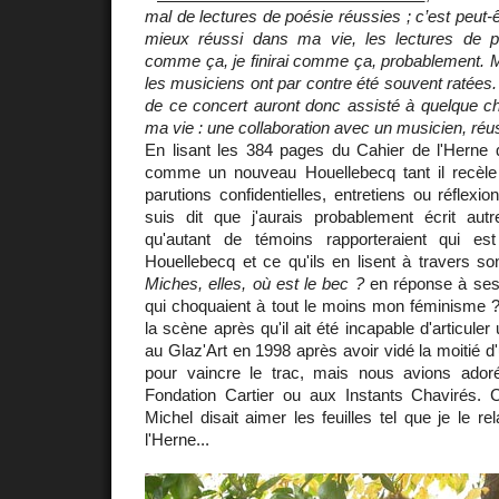
mal de lectures de poésie réussies ; c’est peut-
mieux réussi dans ma vie, les lectures de 
comme ça, je finirai comme ça, probablement. M
les musiciens ont par contre été souvent ratées. 
de ce concert auront donc assisté à quelque c
ma vie : une collaboration avec un musicien, réu
En lisant les 384 pages du Cahier de l'Herne q
comme un nouveau Houellebecq tant il recèle 
parutions confidentielles, entretiens ou réflexi
suis dit que j'aurais probablement écrit aut
qu'autant de témoins rapporteraient qui est
Houellebecq et ce qu'ils en lisent à travers s
Miches, elles, où est le bec ?
en réponse à ses
qui choquaient à tout le moins mon féminisme ? 
la scène après qu'il ait été incapable d'articul
au Glaz'Art en 1998 après avoir vidé la moitié d
pour vaincre le trac, mais nous avions ador
Fondation Cartier ou aux Instants Chavirés. C
Michel disait aimer les feuilles tel que je le r
l'Herne...