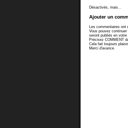
Désactivés, mais...
Ajouter un comm
Les commentaires ont é
Vous pouvez continuer
seront publiés en votr
Précisez COMMENT dans 
Cela fait toujours plaisi
Merci d'avance.