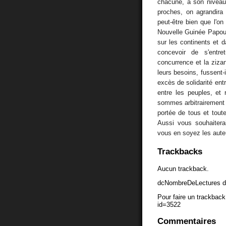
chacune, à son niveau
proches, on agrandira
peut-être bien que l'on
Nouvelle Guinée Papoua
sur les continents et 
concevoir de s'entre
concurrence et la zizan
leurs besoins, fussent-
excès de solidarité ent
entre les peuples, et
sommes arbitrairement e
portée de tous et tout
Aussi vous souhaitera
vous en soyez les auteu
Trackbacks
Aucun trackback.
dcNombreDeLectures d
Pour faire un trackback 
id=3522
Commentaires