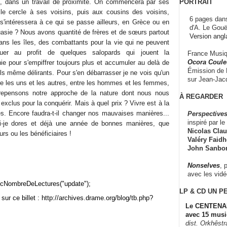
PORTRAIT
, dans un travail de proximité. On commencera par ses
 le cercle à ses voisins, puis aux cousins des voisins,
6 pages dans
 s'intéressera à ce qui se passe ailleurs, en Grèce ou en
d'A. Le Gouë
sie ? Nous avons quantité de frères et de sœurs partout
Version angl
dans les îles, des combattants pour la vie qui ne peuvent
tuer au profit de quelques salopards qui jouent la
France Musiqu
Ocora Couleu
ie pour s'empiffrer toujours plus et accumuler au delà de
Émission de F
ils même délirants. Pour s'en débarrasser je ne vois qu'un
sur Jean-Jacq
re les uns et les autres, entre les hommes et les femmes,
 repensons notre approche de la nature dont nous nous
À REGARDER
xclus pour la conquérir. Mais à quel prix ? Vivre est à la
es. Encore faudra-t-il changer nos mauvaises manières...
Perspectives
inspiré par le 
i-je dores et déjà une année de bonnes manières, que
Nicolas Claus
rs ou les bénéficiaires !
Valéry Faidhe
John Sanbo
Nonselves
, 
avec les vid
cNombreDeLectures("update");
LP & CD
UN P
sur ce billet : http://archives.drame.org/blog/tb.php?
Le CENTENAI
avec 15 musi
dist. Orkhêst