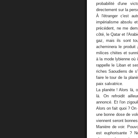
probabilité d'une vic
directement sur la pers
À l'étranger c'est aut
impérialisme absolu et
précédent, ne me dema
côté, le Qatar et l'Arab
gaz, mais ils sont tou
acheminera le produit
milices chiites et sun
à la mode lybienne où 
rappelle le Liban et s
riches Saoudiens de s
faire le tour de la pla
paix salvatrice.
La planète ! Alors là, 
là. On refroidit ail
annoncé. Et l'on zigou
Alors on fait quoi ? On 
une bonne dose de volo
viennent seront bonnes
Manière de voir. Pouvo
est euphorisante ? N