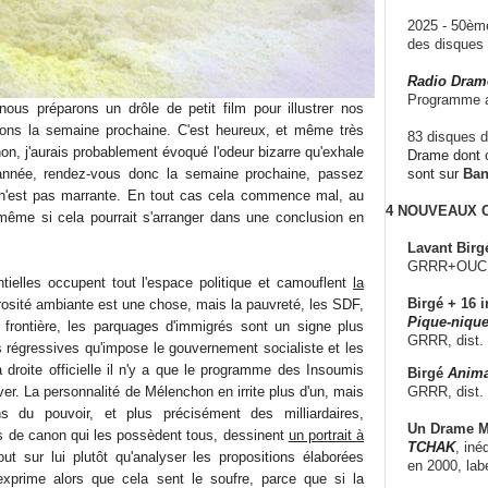
2025 - 50è
des disque
Radio Dram
Programme a
us préparons un drôle de petit film pour illustrer nos
ns la semaine prochaine. C'est heureux, et même très
83 disques d
on, j'aurais probablement évoqué l'odeur bizarre qu'exhale
Drame dont c
année, rendez-vous donc la semaine prochaine, passez
sont sur
Ba
e n'est pas marrante. En tout cas cela commence mal, au
4 NOUVEAUX
même si cela pourrait s'arranger dans une conclusion en
Lavant Birg
GRRR+OUCH!,
tielles occupent tout l'espace politique et camouflent
la
Birgé + 16 i
rosité ambiante est une chose, mais la pauvreté, les SDF,
Pique-nique
 frontière, les parquages d'immigrés sont un signe plus
GRRR, dist.
s régressives qu'impose le gouvernement socialiste et les
 droite officielle il n'y a que le programme des Insoumis
Birgé
Anima
GRRR, dist.
er. La personnalité de Mélenchon en irrite plus d'un, mais
 du pouvoir, et plus précisément des milliardaires,
Un Drame Mu
 de canon qui les possèdent tous, dessinent
un portrait à
TCHAK
, iné
ut sur lui plutôt qu'analyser les propositions élaborées
en 2000, lab
exprime alors que cela sent le soufre, parce que si la