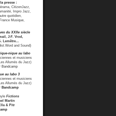
la presse :
lérama, CitizenJazz,
umanité, Impro Jazz,
utre quotidien,
 France Musique,
ves du XXIIe siècle
ail, J-F. Vrod,
S. Lemêtre
...
ist.Word and Sound)
ique-nique au labo
iennes et musiciens
es Allumés du Jazz)
r
Bandcamp
ue au labo 3
ciennes et musiciens
Les Allumés du Jazz)
r
Bandcamp
nyle
Fictions
el Martin
lla & Pitr
camp