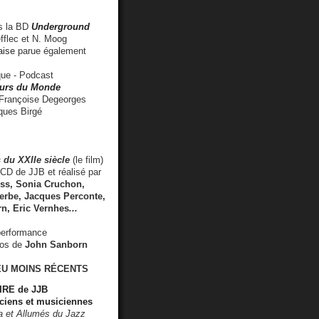
 la BD
Underground
fflec et N. Moog
aise
parue également
e - Podcast
rs du Monde
rançoise Degeorges
ues Birgé
 du XXIIe siècle
(le film)
CD de JJB et réalisé par
s, Sonia Cruchon,
rbe, Jacques Perconte,
rn
,
Eric Vernhes
...
performance
éos de
John Sanborn
EU MOINS RÉCENTS
RE de JJB
ciens et musiciennes
ra et Allumés du Jazz