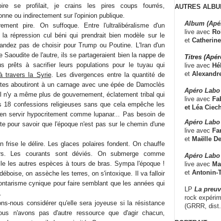
toire se profilait, je crains les pires coups fourrés,
AUTRES ALBU
onne ou indirectement sur l'opinion publique.
Album (Apé
rement pire. On suffoque. Entre l'ultralibéralisme d'un
live avec
Ro
 la répression cul béni qui prendrait bien modèle sur le
et
Catherine
ndez pas de choisir pour Trump ou Poutine. L'Iran d'un
ie Saoudite de l'autre, ils se partageraient bien la nappe de
Titres (Apé
s prêts à sacrifier leurs populations pour le tuyau qui
live avec
Hé
et
Alexandr
à travers la Syrie
. Les divergences entre la quantité de
nites aboutiront à un carnage avec une épée de Damoclès
Apéro Labo
il n'y a même plus de gouvernement, éclatement tribal qui
live avec
Fab
es 18 confessions religieuses sans que cela empêche les
et
Léa Ciech
'en servir hypocritement comme lupanar... Pas besoin de
Apéro Labo 
nète pour savoir que l'époque n'est pas sur le chemin d'une
live avec
Fa
et
Maëlle D
on frise le délire. Les glaces polaires fondent. On chauffe
leurs. Les courants sont déviés. On submerge comme
Apéro Labo
ille les autres espèces à tours de bras. Sympa l'époque !
live avec
Ma
et
Antonin-T
déboise, on assèche les terres, on s'intoxique. Il va falloir
ntarisme cynique pour faire semblant que les années qui
LP
La preu
.
rock expérim
ns-nous considérer qu'elle sera joyeuse si la résistance
(GRRR, dist
ous n'avons pas d'autre ressource que d'agir chacun,