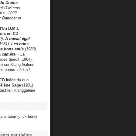
 du Drame
 et D.Meens
ils
- 2022
r Bandcamp
d'Un D.M.I.
fois en CD :
0)
,
À travail égal
1981),
Les bons
les bons amis
(1983),
a caméra
+ La
faces
(inédit, 1984),
) sur Klang Galerie
es bonus inédits !
CD inédit du duo
Hélène Sage
(1981)
utrichien Klanggalerie
anslation (click here)
cents par thème