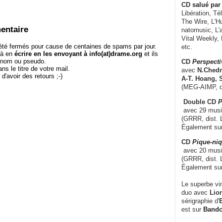
CD
salué par 
Libération, Té
The Wire, L'H
entaire
natomusic, L'a
Vital Weekly,
té fermés pour cause de centaines de spams par jour.
etc.
 à en
écrire en les envoyant à info(at)drame.org
et ils
e nom ou pseudo.
CD
Perspecti
le titre de votre mail.
avec
N.Chedm
r d'avoir des retours ;-)
A-T. Hoang, 
(MEG-AIMP, d
Double CD
P
avec 29 music
(GRRR, dist. L
Également su
CD
Pique-niq
avec 20 musi
(GRRR, dist. 
Également su
Le superbe vi
duo avec
Lion
sérigraphie d'
E
est sur
Band