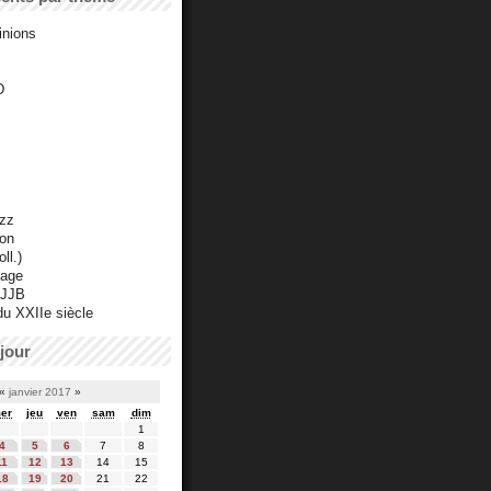
inions
D
azz
ton
ll.)
mage
 JJB
du XXIIe siècle
jour
«
janvier 2017
»
er
jeu
ven
sam
dim
1
4
5
6
7
8
11
12
13
14
15
18
19
20
21
22