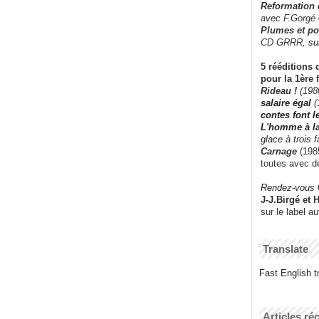
Reformation
avec F.Gorgé
Plumes et po
CD GRRR,
su
5 rééditions 
pour la 1ère 
Rideau !
(198
salaire égal
(
contes font 
L'homme à l
glace à trois 
Carnage
(1985
toutes avec d
Rendez-vous
J-J.Birgé et 
sur le label a
Translate
Fast English tr
Articles ré