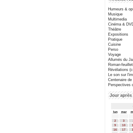
Humeurs & op
Musique
Multimedia
Cinéma & DV
Théâtre
Expositions
Pratique
Cuisine
Perso
Voyage
Allumés du J
Roman-feuille
Révélations (co
Le son sur l'i
Centenaire de
Perspectives 
Jour après 
lun
mar
m
2
3
9
10
16
17