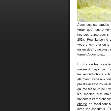
Avec des camarades no
vœux que nous enverro
heureux, parce que, sin
2017. Pour la bonne 
votre chemin, la suit
milieu des fumeroles, 
forme d'ouverture...
En France les présiden
misère du pays
. La mo
les reconductions à la
alarmant. Face aux loi
projets assassins de la
qui me fasse un peu rêv
les médias aux mains
banquiers et marchands
charge
en focalisant to
avec les Insoumis. J'