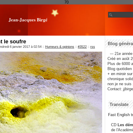
70
Jean-Jacques Birgé
t le soufre
Blog général
ndredi 6 janvier 2017 à 02:54
::
Humeurs & opinions
::
#3522
::
rss
--- 21e année 
Créé en août 2
Plus de 6000 ar
Blog quotidien f
+ en miroir su
chronique solida
non je ne suis 
Contact:
jjbirg
Translate
Fast English tr
CD
Les dém
de l'Académi