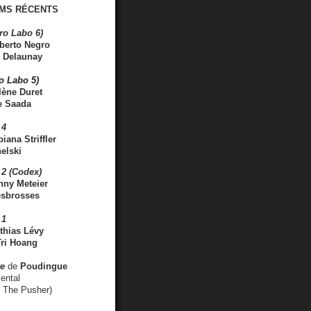
MS RÉCENTS
ro Labo 6)
berto Negro
 Delaunay
ro Labo 5)
lène Duret
e Saada
 4
iana Striffler
elski
2 (Codex)
nny Meteier
esbrosses
 1
thias Lévy
ri Hoang
ve
de
Poudingue
ental
. The Pusher)