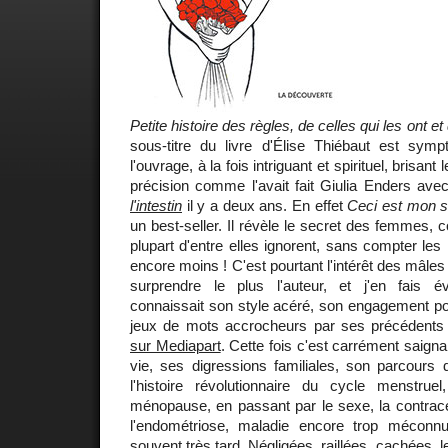
Petite histoire des règles, de celles qui les ont et
sous-titre du livre d'Élise Thiébaut est sym
l'ouvrage, à la fois intriguant et spirituel, brisan
précision comme l'avait fait Giulia Enders av
l'intestin
il y a deux ans. En effet
Ceci est mon 
un best-seller. Il révèle le secret des femmes, 
plupart d'entre elles ignorent, sans compter le
encore moins ! C'est pourtant l'intérêt des mâles 
surprendre le plus l'auteur, et j'en fais 
connaissait son style acéré, son engagement poli
jeux de mots accrocheurs par ses précédent
sur Mediapart
. Cette fois c'est carrément saigna
vie, ses digressions familiales, son parcours 
l'histoire révolutionnaire du cycle menstru
ménopause, en passant par le sexe, la contracep
l'endométriose, maladie encore trop méconn
souvent très tard. Négligées, raillées, cachées, 