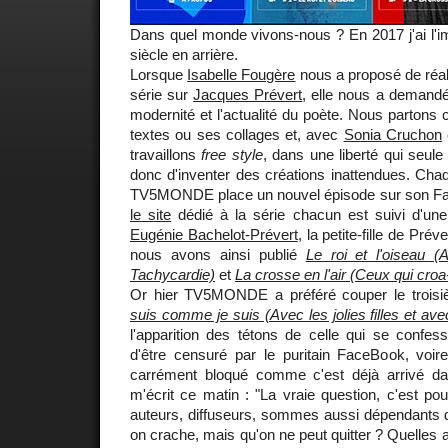
Dans quel monde vivons-nous ? En 2017 j'ai l'i
siècle en arrière.
Lorsque
Isabelle Fougère
nous a proposé de réal
série sur
Jacques Prévert
, elle nous a demandé
modernité et l'actualité du poète. Nous partons 
textes ou ses collages et, avec
Sonia Cruchon
travaillons
free style
, dans une liberté qui seul
donc d'inventer des créations inattendues. Cha
TV5MONDE place un nouvel épisode sur son Fa
le site
dédié à la série chacun est suivi d'une 
Eugénie Bachelot-Prévert
, la petite-fille de Pré
nous avons ainsi publié
Le roi et l'oiseau
Tachycardie)
et
La crosse en l'air (Ceux qui croa
Or hier TV5MONDE a préféré couper le troisiè
suis comme je suis (Avec les jolies filles et av
l'apparition des tétons de celle qui se confes
d'être censuré par le puritain FaceBook, voir
carrément bloqué comme c'est déjà arrivé dan
m'écrit ce matin : "La vraie question, c'est po
auteurs, diffuseurs, sommes aussi dépendants d
on crache, mais qu'on ne peut quitter ? Quelles a