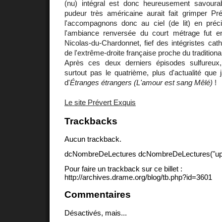
(nu) intégral est donc heureusement savourab
pudeur très américaine aurait fait grimper Pr
l'accompagnons donc au ciel (de lit) en pré
l'ambiance renversée du court métrage fut enr
Nicolas-du-Chardonnet, fief des intégristes cath
de l'extrême-droite française proche du traditiona
Après ces deux derniers épisodes sulfureu
surtout pas le quatrième, plus d'actualité que j
d'
Étranges étrangers (L'amour est sang Mêlé)
!
Le site Prévert Exquis
Trackbacks
Aucun trackback.
dcNombreDeLectures dcNombreDeLectures("upd
Pour faire un trackback sur ce billet :
http://archives.drame.org/blog/tb.php?id=3601
Commentaires
Désactivés, mais...