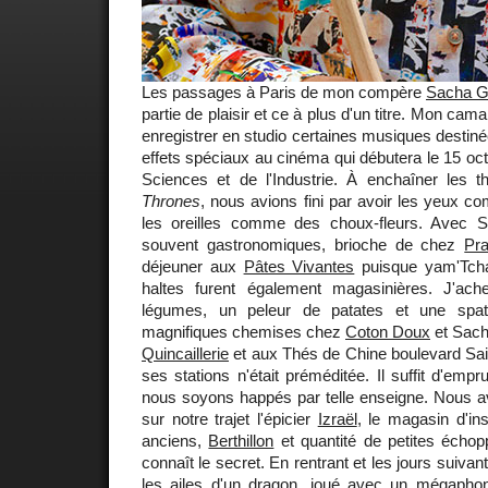
Les passages à Paris de mon compère
Sacha G
partie de plaisir et ce à plus d'un titre. Mon cam
enregistrer en studio certaines musiques destinée
effets spéciaux au cinéma qui débutera le 15 oct
Sciences et de l'Industrie. À enchaîner les
Thrones
, nous avions fini par avoir les yeux 
les oreilles comme des choux-fleurs. Avec 
souvent gastronomiques, brioche de chez
Pra
déjeuner aux
Pâtes Vivantes
puisque yam'Tcha
haltes furent également magasinières. J'ach
légumes, un peleur de patates et une spa
magnifiques chemises chez
Coton Doux
et Sach
Quincaillerie
et aux Thés de Chine boulevard Sa
ses stations n'était préméditée. Il suffit d'empr
nous soyons happés par telle enseigne. Nous av
sur notre trajet l'épicier
Izraël
, le magasin d'i
anciens,
Berthillon
et quantité de petites échopp
connaît le secret. En rentrant et les jours suivan
les ailes d'un dragon, joué avec un mégaph