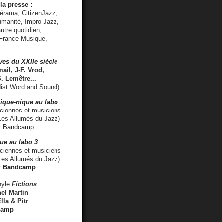
la presse :
lérama, CitizenJazz,
umanité, Impro Jazz,
utre quotidien,
 France Musique,
ves du XXIIe siècle
ail, J-F. Vrod,
S. Lemêtre
...
ist.Word and Sound)
ique-nique au labo
iennes et musiciens
es Allumés du Jazz)
r
Bandcamp
ue au labo 3
ciennes et musiciens
Les Allumés du Jazz)
r
Bandcamp
nyle
Fictions
el Martin
lla & Pitr
camp