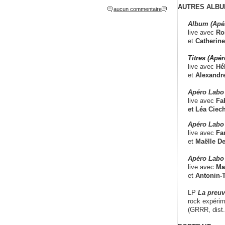
AUTRES ALBU
aucun commentaire
Album (Apé
live avec
Ro
et
Catherine
Titres (Apé
live avec
Hé
et
Alexandr
Apéro Labo
live avec
Fab
et
Léa Ciech
Apéro Labo 
live avec
Fa
et
Maëlle D
Apéro Labo
live avec
Ma
et
Antonin-T
LP
La preu
rock expérim
(GRRR, dist