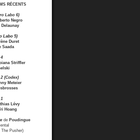
MS RÉCENTS
ro Labo 6)
berto Negro
 Delaunay
ro Labo 5)
lène Duret
e Saada
 4
iana Striffler
elski
2 (Codex)
nny Meteier
esbrosses
 1
thias Lévy
ri Hoang
ve
de
Poudingue
ental
. The Pusher)