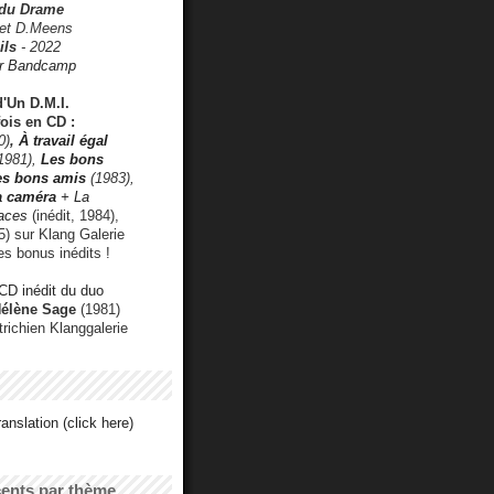
 du Drame
 et D.Meens
ils
- 2022
r Bandcamp
d'Un D.M.I.
fois en CD :
0)
,
À travail égal
1981),
Les bons
les bons amis
(1983),
a caméra
+ La
faces
(inédit, 1984),
) sur Klang Galerie
es bonus inédits !
CD inédit du duo
Hélène Sage
(1981)
utrichien Klanggalerie
anslation (click here)
cents par thème