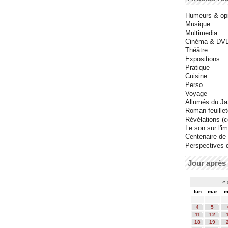
Humeurs & op
Musique
Multimedia
Cinéma & DV
Théâtre
Expositions
Pratique
Cuisine
Perso
Voyage
Allumés du J
Roman-feuille
Révélations (co
Le son sur l'i
Centenaire de
Perspectives 
Jour après 
«
lun
mar
m
4
5
11
12
18
19