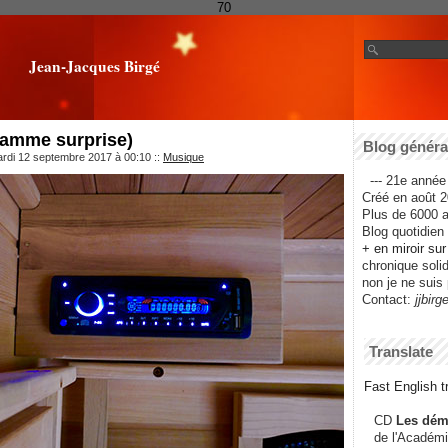
70
Jean-Jacques Birgé
ramme surprise)
Blog général
ardi 12 septembre 2017 à 00:10
::
Musique
--- 21e année 
Créé en août 2
Plus de 6000 ar
Blog quotidien f
+ en miroir su
chronique solida
non je ne suis 
Contact:
jjbirg
Translate
Fast English tr
CD
Les dém
de l'Académi