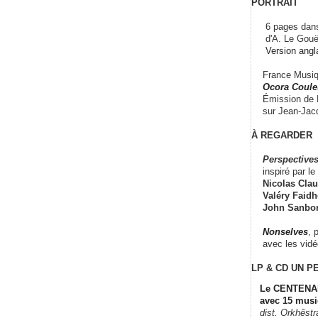
PORTRAIT
6 pages dans
d'A. Le Gouë
Version angl
France Musiqu
Ocora Couleu
Émission de F
sur Jean-Jacq
À REGARDER
Perspectives
inspiré par le 
Nicolas Claus
Valéry Faidhe
John Sanbo
Nonselves
, 
avec les vid
LP & CD
UN P
Le CENTENAI
avec 15 musi
dist. Orkhêst