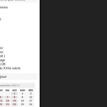
inions
D
azz
ton
ll.)
mage
 JJB
du XXIIe siècle
jour
septembre 2017
»
er
jeu
ven
sam
dim
1
2
3
6
7
8
9
10
13
14
15
16
17
20
21
22
23
24