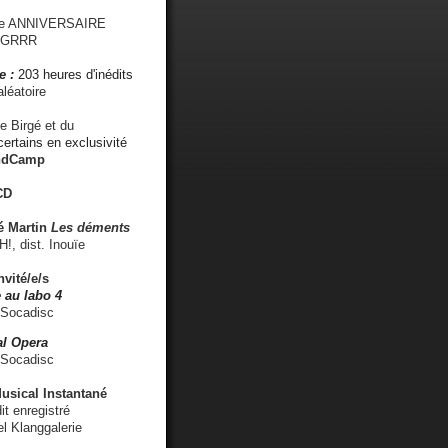
me ANNIVERSAIRE
s GRRR
e :
203 heures d'inédits
léatoire
e Birgé et du
ertains en exclusivité
ndCamp
CD
é
Martin
Les déments
 dist. Inouïe
nvité/e/s
 au labo 4
 Socadisc
l Opera
 Socadisc
sical Instantané
dit enregistré
el Klanggalerie