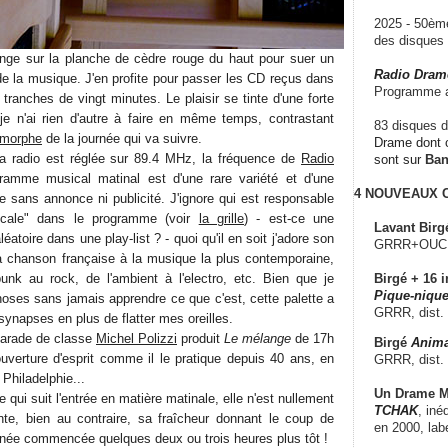
2025 - 50è
des disque
onge sur la planche de cèdre rouge du haut pour suer un
Radio Dram
e la musique. J'en profite pour passer les CD reçus dans
Programme a
tranches de vingt minutes. Le plaisir se tinte d'une forte
je n'ai rien d'autre à faire en même temps, contrastant
83 disques d
imorphe
de la journée qui va suivre.
Drame dont c
la radio est réglée sur 89.4 MHz, la fréquence de
Radio
sont sur
Ba
ramme musical matinal est d'une rare variété et d'une
4 NOUVEAUX
ce sans annonce ni publicité. J'ignore qui est responsable
icale" dans le programme (voir
la grille
) - est-ce une
Lavant Birg
éatoire dans une play-list ? - quoi qu'il en soit j'adore son
GRRR+OUCH!,
a chanson française à la musique la plus contemporaine,
unk au rock, de l'ambient à l'electro, etc. Bien que je
Birgé + 16 i
Pique-nique
oses sans jamais apprendre ce que c'est, cette palette a
GRRR, dist.
 synapses en plus de flatter mes oreilles.
arade de classe
Michel Polizzi
produit
Le mélange
de 17h
Birgé
Anima
verture d'esprit comme il le pratique depuis 40 ans, en
GRRR, dist.
hiladelphie...
Un Drame Mu
 qui suit l'entrée en matière matinale, elle n'est nullement
TCHAK
, iné
e, bien au contraire, sa fraîcheur donnant le coup de
en 2000, lab
urnée commencée quelques deux ou trois heures plus tôt !