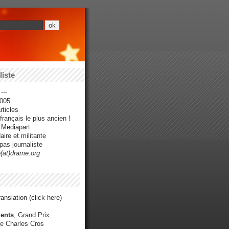
iste
---
005
ticles
rançais le plus ancien !
r Mediapart
ire et militante
pas journaliste
e(at)drame.org
anslation (click here)
ents
, Grand Prix
e Charles Cros