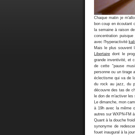
Chaque matin je m'all
bon coup en écoutant d
la semaine à raison de 
concentration puisque 
avec l'hyperactivité
kal
Mais le plus souvent 
Libertaire
dont le prog
grande inventivité, et 
de cette "pause mus
personne ou un tirage al
éclectisme qui va de l
du rock au jazz, du p
découvre des tas de ch
le don de m'activer les
Le dimanche, mon cam
à 19h avec la même ou
autres sur WXPN-FM à P
Quant à la douche froide
synonyme de redescent
fouet inaugural à la jo