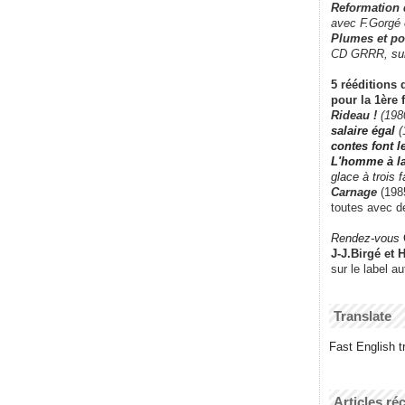
Reformation
avec F.Gorgé
Plumes et po
CD GRRR,
su
5 rééditions 
pour la 1ère 
Rideau !
(198
salaire égal
(
contes font 
L'homme à l
glace à trois 
Carnage
(1985
toutes avec d
Rendez-vous
J-J.Birgé et 
sur le label a
Translate
Fast English tr
Articles ré