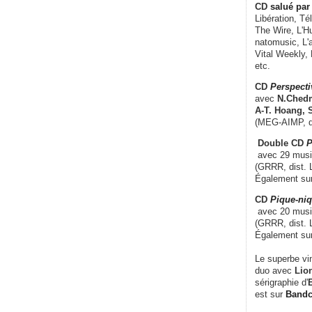
CD
salué par 
Libération, Té
The Wire, L'H
natomusic, L'a
Vital Weekly,
etc.
CD
Perspecti
avec
N.Chedm
A-T. Hoang, 
(MEG-AIMP, d
Double CD
P
avec 29 music
(GRRR, dist. L
Également su
CD
Pique-niq
avec 20 musi
(GRRR, dist. 
Également su
Le superbe vi
duo avec
Lion
sérigraphie d'
E
est sur
Band