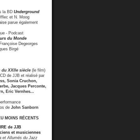
 la BD
Underground
fflec et N. Moog
aise
parue également
e - Podcast
rs du Monde
rançoise Degeorges
ues Birgé
 du XXIIe siècle
(le film)
CD de JJB et réalisé par
s, Sonia Cruchon,
rbe, Jacques Perconte,
rn
,
Eric Vernhes
...
performance
éos de
John Sanborn
EU MOINS RÉCENTS
RE de JJB
ciens et musiciennes
ra et Allumés du Jazz