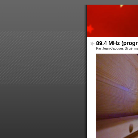
89.4 MHz (prog
Par Jean-Jacques Birgé, m