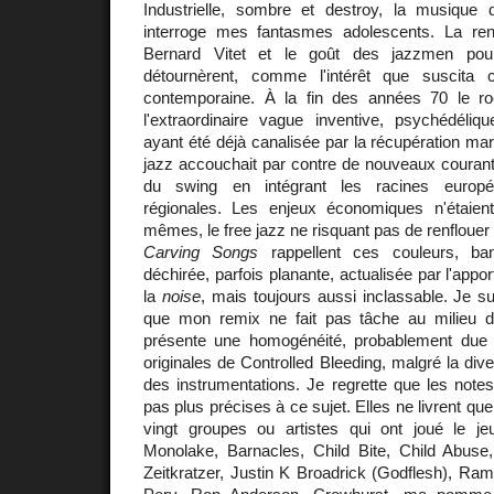
Industrielle, sombre et destroy, la musique
interroge mes fantasmes adolescents. La ren
Bernard Vitet et le goût des jazzmen pour
détournèrent, comme l'intérêt que suscita
contemporaine. À la fin des années 70 le ro
l'extraordinaire vague inventive, psychédéliqu
ayant été déjà canalisée par la récupération m
jazz accouchait par contre de nouveaux courants
du swing en intégrant les racines europé
régionales. Les enjeux économiques n'étaie
mêmes, le free jazz ne risquant pas de renflouer
Carving Songs
rappellent ces couleurs, ban
déchirée, parfois planante, actualisée par l'appor
la
noise
, mais toujours aussi inclassable. Je su
que mon remix ne fait pas tâche au milieu d
présente une homogénéité, probablement due 
originales de Controlled Bleeding, malgré la div
des instrumentations. Je regrette que les note
pas plus précises à ce sujet. Elles ne livrent que
vingt groupes ou artistes qui ont joué le j
Monolake, Barnacles, Child Bite, Child Abus
Zeitkratzer, Justin K Broadrick (Godflesh), Ram