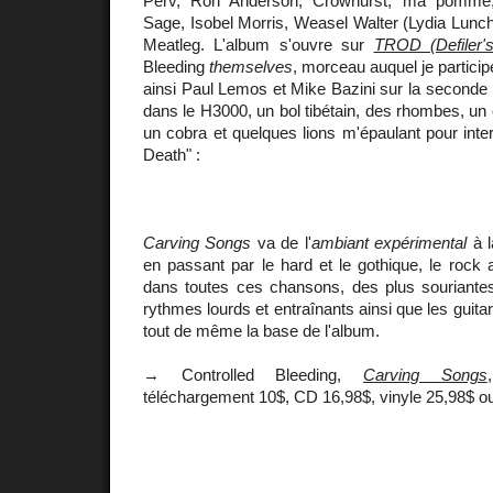
Perv, Ron Anderson, Crowhurst, ma pomme,
Sage, Isobel Morris, Weasel Walter (Lydia Lunc
Meatleg. L'album s'ouvre sur
TROD (Defiler'
Bleeding
themselves
, morceau auquel je particip
ainsi Paul Lemos et Mike Bazini sur la seconde
dans le H3000, un bol tibétain, des rhombes, un ou
un cobra et quelques lions m'épaulant pour inte
Death" :
Carving Songs
va de l'
ambiant expérimental
à 
en passant par le hard et le gothique, le rock 
dans toutes ces chansons, des plus souriant
rythmes lourds et entraînants ainsi que les guita
tout de même la base de l'album.
→ Controlled Bleeding,
Carving Songs
téléchargement 10$, CD 16,98$, vinyle 25,98$ o