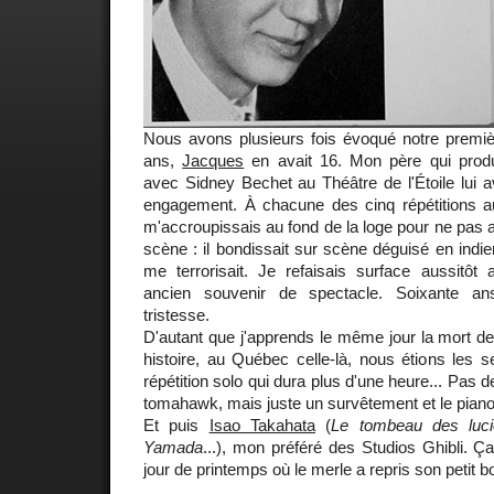
Nous avons plusieurs fois évoqué notre premièr
ans,
Jacques
en avait 16. Mon père qui produ
avec Sidney Bechet au Théâtre de l'Étoile lui 
engagement. À chacune des cinq répétitions aux
m'accroupissais au fond de la loge pour ne pas a
scène : il bondissait sur scène déguisé en indie
me terrorisait. Je refaisais surface aussitôt
ancien souvenir de spectacle. Soixante an
tristesse.
D'autant que j'apprends le même jour la mort d
histoire, au Québec celle-là, nous étions les 
répétition solo qui dura plus d'une heure... Pas d
tomahawk, mais juste un survêtement et le piano
Et puis
Isao Takahata
(
Le tombeau des luci
Yamada
...), mon préféré des Studios Ghibli. Ç
jour de printemps où le merle a repris son petit bo