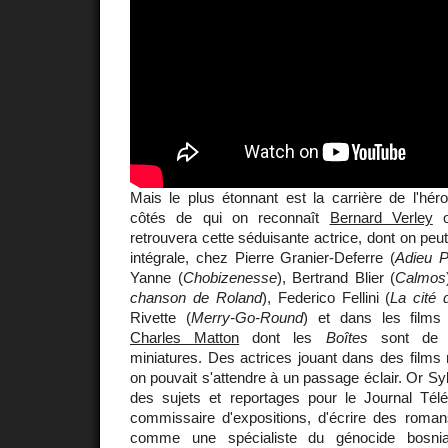
Mais le plus étonnant est la carrière de l'hér
côtés de qui on reconnaît
Bernard Verley
retrouvera cette séduisante actrice, dont on peut 
intégrale, chez Pierre Granier-Deferre (
Adieu P
Yanne (
Chobizenesse
), Bertrand Blier (
Calmos
chanson de Roland
), Federico Fellini (
La cité
Rivette (
Merry-Go-Round
) et dans les films 
Charles Matton
dont les
Boîtes
sont de m
miniatures. Des actrices jouant dans des films
on pouvait s'attendre à un passage éclair. Or Syl
des sujets et reportages pour le Journal Tél
commissaire d'expositions, d'écrire des roman
comme une spécialiste du génocide bosniaq