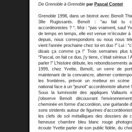
De Grenoble à Grenoble
par
Pascal Contet
Grenoble 1998, dans un bistrot avec Benoît Thie
38e Rugissants. Benoît : “au fait tu cô
accordéonistes ? “. Moi : “pas vraiment, sauf Yv
de temps en temps, elle est venue m’écouter à 
depuis, nous correspondons ou nous nous télé
vient l’année prochaine chez toi en duo !” Lui : “
disais ça comme ça !” Trois semaines plus ta
“Pascal, on fait ce duo, j’y tiens, c’était sérieux !
parler !” L’histoire débute, les rebondissements
1999, chez Yvette, Benoît, un verre de port
maintenant de la convaincre, alterner contempora
les frontières, prévoir un metteur en scèn
national face à un “jeunot” accordéoniste allumé !
Sous la luminosité des appliques Vallauris 
j’observe Benoît découvrant l’environnement
cheminée en forme d’accordéon, une guirlande d
sons stridents autour de figurines d’accordéonis
les clefs de sol métalliques des dossiers de ch
fameuse chambre bleu blanc rouge photogr
écoute Yvette parler de son public fidèle, du ch