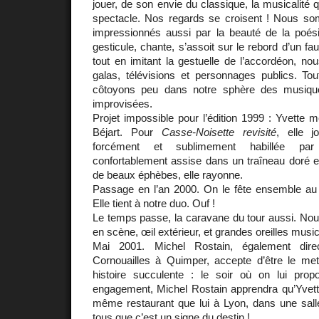
jouer, de son envie du classique, la musicalité q
spectacle. Nos regards se croisent ! Nous s
impressionnés aussi par la beauté de la poési
gesticule, chante, s’assoit sur le rebord d’un fau
tout en imitant la gestuelle de l’accordéon, no
galas, télévisions et personnages publics. 
côtoyons peu dans notre sphère des musiqu
improvisées.
Projet impossible pour l’édition 1999 : Yvette m
Béjart. Pour
Casse-Noisette revisité
, elle 
forcément et sublimement habillée par 
confortablement assise dans un traîneau doré e
de beaux éphèbes, elle rayonne.
Passage en l’an 2000. On le fête ensemble au 
Elle tient à notre duo. Ouf !
Le temps passe, la caravane du tour aussi. Nou
en scène, œil extérieur, et grandes oreilles music
Mai 2001. Michel Rostain, également dir
Cornouailles à Quimper, accepte d’être le met
histoire succulente : le soir où on lui pro
engagement, Michel Rostain apprendra qu’Yvette
même restaurant que lui à Lyon, dans une sall
tous que c’est un signe du destin !