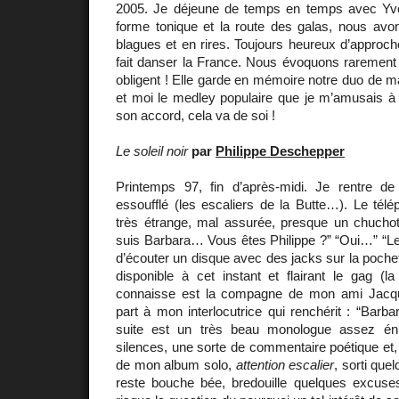
2005. Je déjeune de temps en temps avec Yve
forme tonique et la route des galas, nous avo
blagues et en rires. Toujours heureux d’approc
fait danser la France. Nous évoquons rarement
obligent ! Elle garde en mémoire notre duo de 
et moi le medley populaire que je m’amusais à 
son accord, cela va de soi !
Le soleil noir
par
Philippe Deschepper
Printemps 97, fin d’après-midi. Je rentre de 
essoufflé (les escaliers de la Butte…). Le tél
très étrange, mal assurée, presque un chuch
suis Barbara… Vous êtes Philippe ?” “Oui…” “Le
d’écouter un disque avec des jacks sur la poch
disponible à cet instant et flairant le gag (l
connaisse est la compagne de mon ami Jacque
part à mon interlocutrice qui renchérit : “Bar
suite est un très beau monologue assez én
silences, une sorte de commentaire poétique et
de mon album solo,
attention escalier
, sorti que
reste bouche bée, bredouille quelques excuse