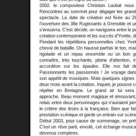
2002. le compositeur Christian Laubat nous 
Rencontres au sommet pour dégager les grand
spectacle. La date de création est fixée au
l’ouverture des 38e Rugissants à Grenoble et u
s’ensuivra. C’est décidé, on naviguera entre le pu
création contemporaine et les succès d’Yvette,
Pendant les répétitions personnelles chez Yve
cheval de bataille. On hausse parfois le ton, mais
rigolade et un repas ensemble ou un bon go
connaître, très touchante, pleine d’attention, i
accordéon sur les épaules. Elle me fait déc
Passionnants les passionnés ! Je voyage dans
son appétit de musiques. Mais quelques signes 
deux mois avant la création. Inquiet, je pousse 
répéter en Bretagne. Le grand air lui sera
approche. Beau moment magique et émouvant
relais entre deux personnages qui n’auraient jam
le critère des tiroirs à la française. Bien que fa
prestation scénique et garde un entrain sur scène
Début 2003, pour cause de surmenage, on préfè
C’est un rêve parti, envolé, cet échange music
devenus compères.