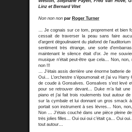
Weston, Stéphane Payen, Fred Van Hove, 
Linz et Bernard Vitet
Non non non
par
Roger Turner
… Je cognais sur ce tom, proprement et bien fo
cessait de traverser la peau sans faire aucu
d’argent dégoulinaient du plafond de l’auditorium 
sentiment très étrange, une sorte d’embarras
maintenant le silence était d’or. Je me souvi
musique n’était peut-être que cela… Non, non, n
non !!!
… J’étais assis derrière une énorme batterie de 
Oui… L’orchestre s’époumonait et j’ai vu Harry
de coude à Gonsalves. Gonsalves s’est levé et 
pour se retrouver devant… Duke m’a fait une
piano et j’ai fait trois roulements tout autour d
sur la cymbale et lui donnant un gros smack à 
portait son instrument à ses lèvres… Non, non,
Non … J’étais couché dans une pièce pleine de 
très jolies filles… Oui oui oui c’était ça… Oui o
tout autour…