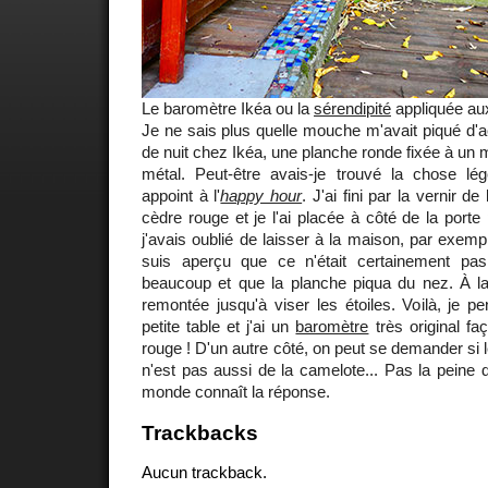
Le baromètre Ikéa ou la
sérendipité
appliquée au
Je ne sais plus quelle mouche m'avait piqué d'ac
de nuit chez Ikéa, une planche ronde fixée à un 
métal. Peut-être avais-je trouvé la chose lég
appoint à l'
happy hour
. J'ai fini par la vernir d
cèdre rouge et je l'ai placée à côté de la port
j'avais oublié de laisser à la maison, par exem
suis aperçu que ce n'était certainement pas 
beaucoup et que la planche piqua du nez. À la
remontée jusqu'à viser les étoiles. Voilà, je p
petite table et j'ai un
baromètre
très original fa
rouge ! D'un autre côté, on peut se demander si l
n'est pas aussi de la camelote... Pas la peine 
monde connaît la réponse.
Trackbacks
Aucun trackback.