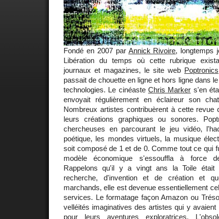
Fondé en 2007 par
Annick Rivoire
, longtemps j
Libération du temps où cette rubrique exis
journaux et magazines, le site web
Poptronics
passait de chouette en ligne et hors ligne dans 
technologies. Le cinéaste
Chris Marker
s'en étai
envoyait régulièrement en éclaireur son cha
Nombreux artistes contribuèrent à cette revue d
leurs créations graphiques ou sonores. Poptr
chercheuses en parcourant le jeu vidéo, l'hackt
poétique, les mondes virtuels, la musique élec
soit composé de 1 et de 0. Comme tout ce qui fut 
modèle économique s'essouffla à force de 
Rappelons qu'il y a vingt ans la Toile ét
recherche, d'invention et de création et q
marchands, elle est devenue essentiellement ce
services. Le formatage façon Amazon ou Trésor
velléités imaginatives des artistes qui y avaient
pour leurs aventures exploratrices. L'obs