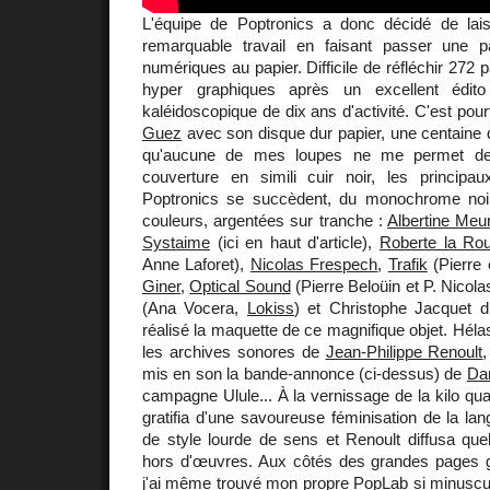
L'équipe de Poptronics a donc décidé de lai
remarquable travail en faisant passer une p
numériques au papier. Difficile de réfléchir 272
hyper graphiques après un excellent édito
kaléidoscopique de dix ans d'activité. C'est pou
Guez
avec son disque dur papier, une centaine
qu'aucune de mes loupes ne me permet de 
couverture en simili cuir noir, les principaux
Poptronics se succèdent, du monochrome noi
couleurs, argentées sur tranche :
Albertine Meu
Systaime
(ici en haut d'article),
Roberte la Ro
Anne Laforet),
Nicolas Frespech
,
Trafik
(Pierre 
Giner
,
Optical Sound
(Pierre Beloüin et P. Nicol
(Ana Vocera,
Lokiss
) et Christophe Jacquet d
réalisé la maquette de ce magnifique objet. Héla
les archives sonores de
Jean-Philippe Renoult
mis en son la bande-annonce (ci-dessus) de
Da
campagne Ulule... À la vernissage de la kilo qu
gratifia d'une savoureuse féminisation de la lan
de style lourde de sens et Renoult diffusa que
hors d'œuvres. Aux côtés des grandes pages 
j'ai même trouvé mon propre PopLab si minuscul