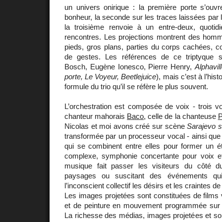
un univers onirique : la première porte s’ou
bonheur, la seconde sur les traces laissées par l
la troisième renvoie à un entre-deux, quotid
rencontres. Les projections montrent des ho
pieds, gros plans, parties du corps cachées, 
de gestes. Les références de ce triptyque s
Bosch, Eugène Ionesco, Pierre Henry,
Alphavil
porte, Le Voyeur, Beetlejuice
), mais c’est à l’hist
formule du trio qu’il se réfère le plus souvent.
L’orchestration est composée de voix - trois voi
chanteur mahorais
Baco
, celle de la chanteuse
P
Nicolas et moi avons créé sur scène
Sarajevo su
transformée par un processeur vocal - ainsi que
qui se combinent entre elles pour former un é
complexe, symphonie concertante pour voix et
musique fait passer les visiteurs du côté d
paysages ou suscitant des événements qu
l’inconscient collectif les désirs et les craintes d
Les images projetées sont constituées de films 
et de peinture en mouvement programmée sur o
La richesse des médias, images projetées et sons