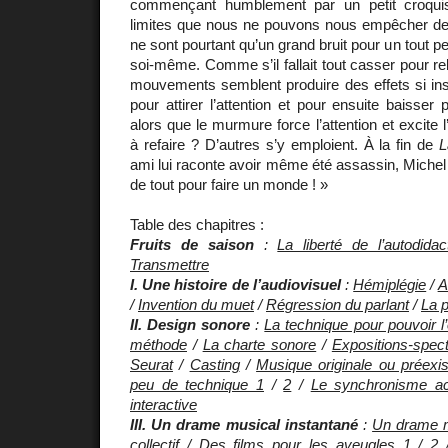
commençant humblement par un petit croquis
limites que nous ne pouvons nous empêcher de f
ne sont pourtant qu’un grand bruit pour un tout peti
soi-même. Comme s’il fallait tout casser pour reb
mouvements semblent produire des effets si insig
pour attirer l’attention et pour ensuite baisser
alors que le murmure force l’attention et excite l
à refaire ? D’autres s’y emploient. À la fin de
L
ami lui raconte avoir même été assassin, Michel 
de tout pour faire un monde ! »
Table des chapitres :
Fruits de saison
:
La liberté de l’autodidac
Transmettre
I. Une histoire de l’audiovisuel
:
Hémiplégie
/
A
/
Invention du muet
/
Régression du parlant
/
La p
II. Design sonore
:
La technique pour pouvoir l’
méthode
/
La charte sonore
/
Expositions-spec
Seurat
/
Casting
/
Musique originale ou préexis
peu de technique 1
/
2
/
Le synchronisme ac
interactive
III. Un drame musical instantané
:
Un drame m
collectif
/
Des films pour les aveugles 1
/
2