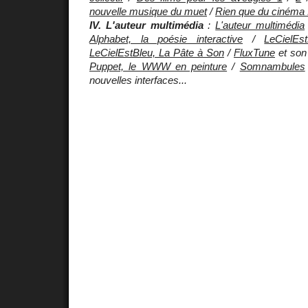
nouvelle musique du muet
/
Rien que du cinéma 
IV. L'auteur multimédia
:
L'auteur multimédia
Alphabet, la poésie interactive
/
LeCielEs
LeCielEstBleu, La Pâte à Son
/
FluxTune
et so
Puppet, le WWW en peinture
/
Somnambules
nouvelles interfaces...