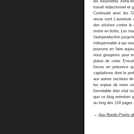
les Allumettes Anne-M
travail rédactionnel et 
Continuité avec les 
revue sont
L'aventure 
des stickers contre le 
rentre en boîte, Les tra
l'autoproduction jusqu'o
indispensable à qui veu
pouvons en faire aujou
nous groupions pour en
plaisir de créer. Ensu
forces en présence q
capitalisme dont le prof
aux autres secteurs de l
les enjeux de notre vie
formidable élan vital es
que ce blog entretien 
au long des 124 pages q
→
Aux Ronds-Points d