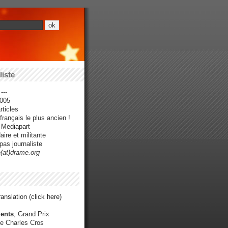
iste
---
005
ticles
rançais le plus ancien !
r Mediapart
ire et militante
pas journaliste
e(at)drame.org
anslation (click here)
ents
, Grand Prix
e Charles Cros