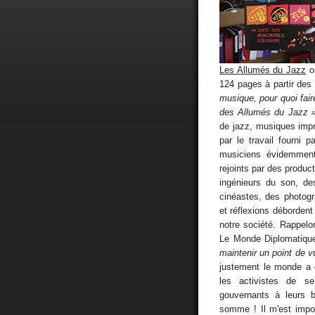
Les Allumés du Jazz
o
124 pages à partir des
musique, pour quoi fair
des Allumés du Jazz 
de jazz, musiques impr
par le travail fourni 
musiciens évidemment 
rejoints par des product
ingénieurs du son, de
cinéastes, des photogr
et réflexions débordent
notre société. Rappelo
Le Monde Diplomatiqu
maintenir un point de v
justement le monde a 
les activistes de s
gouvernants à leurs b
somme ! Il m'est impos