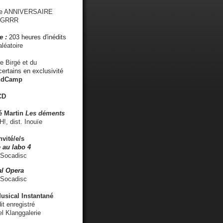
me ANNIVERSAIRE
s GRRR
e :
203 heures d'inédits
léatoire
e Birgé et du
ertains en exclusivité
ndCamp
CD
é
Martin
Les déments
 dist. Inouïe
nvité/e/s
 au labo 4
 Socadisc
l Opera
 Socadisc
sical Instantané
dit enregistré
el Klanggalerie