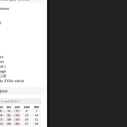
inions
D
azz
ton
ll.)
mage
 JJB
du XXIIe siècle
jour
«
avril 2019
»
er
jeu
ven
sam
dim
3
4
5
6
7
10
11
12
13
14
17
18
19
20
21
24
25
26
27
28