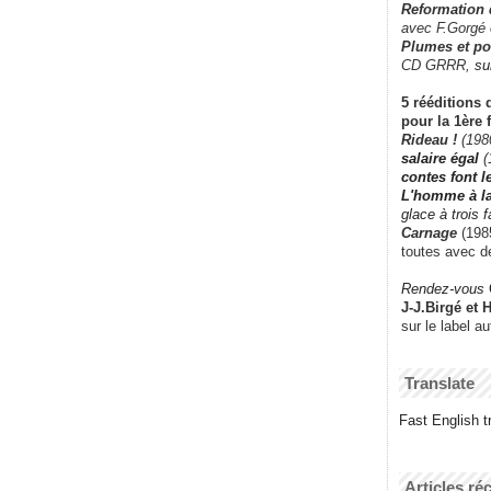
Reformation
avec F.Gorgé
Plumes et po
CD GRRR,
su
5 rééditions 
pour la 1ère 
Rideau !
(198
salaire égal
(
contes font 
L'homme à l
glace à trois 
Carnage
(1985
toutes avec d
Rendez-vous
J-J.Birgé et 
sur le label a
Translate
Fast English tr
Articles ré