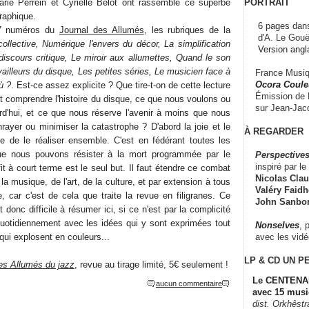
PORTRAIT
arie Perrein et Cyrielle Belot ont rassemblé ce superbe
graphique.
6 pages dans
37 numéros du
Journal des Allumés
, les rubriques de la
d'A. Le Gouë
collective, Numérique l'envers du décor, La simplification
Version angl
discours critique, Le miroir aux allumettes, Quand le son
vailleurs du disque, Les petites séries, Le musicien face à
France Musiqu
Ocora Couleu
ù ?
. Est-ce assez explicite ? Que tire-t-on de cette lecture
Émission de F
t comprendre l'histoire du disque, ce que nous voulons ou
sur Jean-Jacq
rd'hui, et ce que nous réserve l'avenir à moins que nous
rayer ou minimiser la catastrophe ? D'abord la joie et le
À REGARDER
ite de le réaliser ensemble. C'est en fédérant toutes les
ue nous pouvons résister à la mort programmée par le
Perspectives
inspiré par le 
it à court terme est le seul but. Il faut étendre ce combat
Nicolas Claus
a musique, de l'art, de la culture, et par extension à tous
Valéry Faidhe
, car c'est de cela que traite la revue en filigranes. Ce
John Sanbo
t donc difficile à résumer ici, si ce n'est par la complicité
quotidiennement avec les idées qui y sont exprimées tout
Nonselves
, 
avec les vid
ui explosent en couleurs...
LP & CD
UN P
es Allumés du jazz
, revue au tirage limité, 5€ seulement !
Le CENTENAI
aucun commentaire
avec 15 musi
dist. Orkhêst