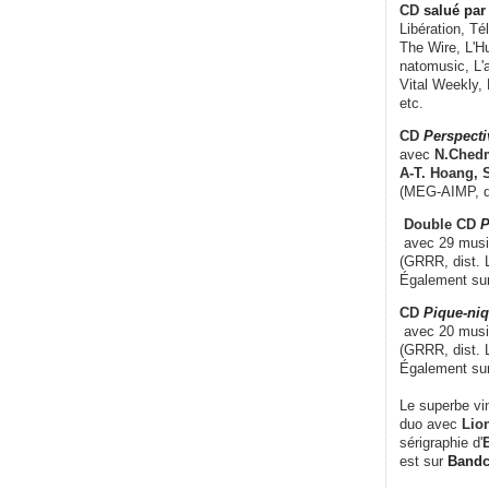
CD
salué par 
Libération, Té
The Wire, L'H
natomusic, L'a
Vital Weekly,
etc.
CD
Perspecti
avec
N.Chedm
A-T. Hoang, 
(MEG-AIMP, d
Double CD
P
avec 29 music
(GRRR, dist. L
Également su
CD
Pique-niq
avec 20 musi
(GRRR, dist. 
Également su
Le superbe vi
duo avec
Lion
sérigraphie d'
E
est sur
Band