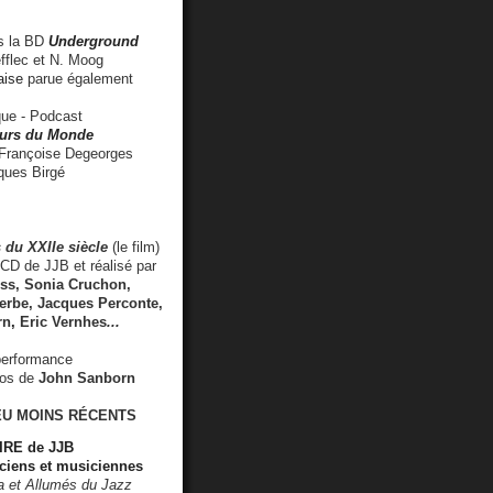
 la BD
Underground
fflec et N. Moog
aise
parue également
e - Podcast
rs du Monde
rançoise Degeorges
ues Birgé
 du XXIIe siècle
(le film)
CD de JJB et réalisé par
s, Sonia Cruchon,
rbe, Jacques Perconte,
rn
,
Eric Vernhes
...
performance
éos de
John Sanborn
EU MOINS RÉCENTS
RE de JJB
ciens et musiciennes
ra et Allumés du Jazz