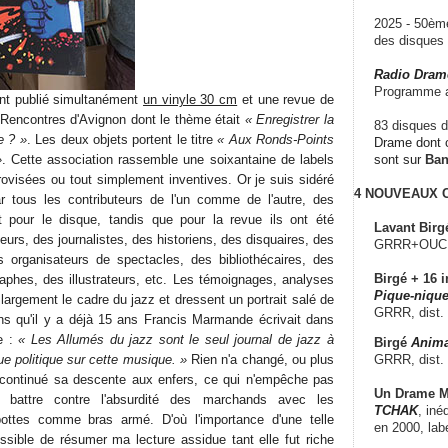
2025 - 50è
des disque
Radio Dram
Programme a
nt publié simultanément
un vinyle 30 cm
et une revue de
 Rencontres d'Avignon dont le thème était
« Enregistrer la
83 disques d
e ? »
. Les deux objets portent le titre
« Aux Ronds-Points
Drame dont c
»
. Cette association rassemble une soixantaine de labels
sont sur
Ba
ovisées ou tout simplement inventives. Or je suis sidéré
4 NOUVEAUX
par tous les contributeurs de l'un comme de l'autre, des
pour le disque, tandis que pour la revue ils ont été
Lavant Birg
eurs, des journalistes, des historiens, des disquaires, des
GRRR+OUCH!,
s organisateurs de spectacles, des bibliothécaires, des
Birgé + 16 i
aphes, des illustrateurs, etc. Les témoignages, analyses
Pique-nique
 largement le cadre du jazz et dressent un portrait salé de
GRRR, dist.
ns qu'il y a déjà 15 ans Francis Marmande écrivait dans
e :
« Les Allumés du jazz sont le seul journal de jazz à
Birgé
Anima
GRRR, dist.
ue politique sur cette musique. »
Rien n'a changé, ou plus
continué sa descente aux enfers, ce qui n'empêche pas
Un Drame Mu
e battre contre l'absurdité des marchands avec les
TCHAK
, iné
ottes comme bras armé. D'où l'importance d'une telle
en 2000, lab
sible de résumer ma lecture assidue tant elle fut riche