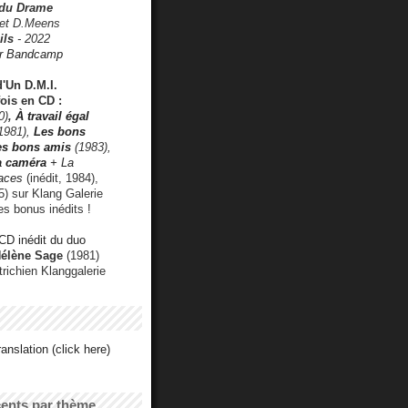
 du Drame
 et D.Meens
ils
- 2022
r Bandcamp
d'Un D.M.I.
fois en CD :
0)
,
À travail égal
1981),
Les bons
les bons amis
(1983),
a caméra
+ La
faces
(inédit, 1984),
) sur Klang Galerie
es bonus inédits !
CD inédit du duo
Hélène Sage
(1981)
utrichien Klanggalerie
anslation (click here)
cents par thème