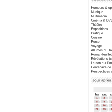
Humeurs & op
Musique
Multimedia
Cinéma & DV
Théâtre
Expositions
Pratique
Cuisine
Perso
Voyage
Allumés du J
Roman-feuille
Révélations (co
Le son sur l'i
Centenaire de
Perspectives 
Jour après 
lun
mar
m
1
2
8
9
15
16
22
23