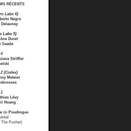
MS RÉCENTS
ro Labo 6)
berto Negro
 Delaunay
ro Labo 5)
lène Duret
e Saada
 4
iana Striffler
elski
2 (Codex)
nny Meteier
esbrosses
 1
thias Lévy
ri Hoang
ve
de
Poudingue
ental
. The Pusher)