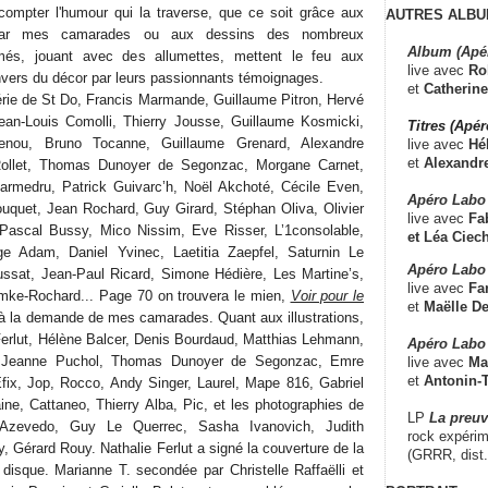
compter l'humour qui la traverse, que ce soit grâce aux
AUTRES ALBU
par mes camarades ou aux dessins des nombreux
Album (Apé
lumés, jouant avec des allumettes, mettent le feu aux
live avec
Ro
envers du décor par leurs passionnants témoignages.
et
Catherine
érie de St Do, Francis Marmande, Guillaume Pitron, Hervé
Jean-Louis Comolli, Thierry Jousse, Guillaume Kosmicki,
Titres (Apé
nou, Bruno Tocanne, Guillaume Grenard, Alexandre
live avec
Hé
et
Alexandr
 Rollet, Thomas Dunoyer de Segonzac, Morgane Carnet,
Darmedru, Patrick Guivarc’h, Noël Akchoté, Cécile Even,
Apéro Labo
uquet, Jean Rochard, Guy Girard, Stéphan Oliva, Olivier
live avec
Fab
, Pascal Bussy, Mico Nissim, Eve Risser, L’1consolable,
et
Léa Ciech
ge Adam, Daniel Yvinec, Laetitia Zaepfel, Saturnin Le
Apéro Labo 
ssat, Jean-Paul Ricard, Simone Hédière, Les Martine’s,
live avec
Fa
emke-Rochard... Page 70 on trouvera le mien,
Voir pour le
et
Maëlle D
it à la demande de mes camarades. Quant aux illustrations,
 Ferlut, Hélène Balcer, Denis Bourdaud, Matthias Lehmann,
Apéro Labo
 Jeanne Puchol, Thomas Dunoyer de Segonzac, Emre
live avec
Ma
et
Antonin-T
ix, Jop, Rocco, Andy Singer, Laurel, Mape 816, Gabriel
ine, Cattaneo, Thierry Alba, Pic, et les photographies de
LP
La preu
s Azevedo, Guy Le Querrec, Sasha Ivanovich, Judith
rock expérim
, Gérard Rouy. Nathalie Ferlut a signé la couverture de la
(GRRR, dist
isque. Marianne T. secondée par Christelle Raffaëlli et