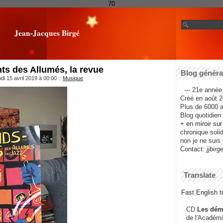
70
Jean-Jacques Birgé
s des Allumés, la revue
Blog général
di 15 avril 2019 à 00:00
::
Musique
--- 21e année 
Créé en août 2
Plus de 6000 ar
Blog quotidien f
+ en miroir su
chronique solida
non je ne suis 
Contact:
jjbirg
Translate
Fast English tr
CD
Les dém
de l'Académi