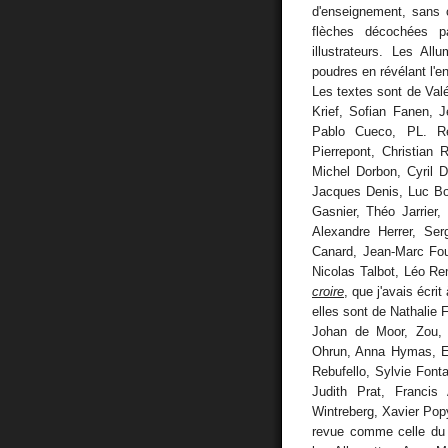
d'enseignement, sans 
flèches décochées 
illustrateurs. Les Al
poudres en révélant l'
Les textes sont de Val
Krief, Sofian Fanen, 
Pablo Cueco, PL. Re
Pierrepont, Christian
Michel Dorbon, Cyril 
Jacques Denis, Luc Bo
Gasnier, Théo Jarrier
Alexandre Herrer, Ser
Canard, Jean-Marc Fou
Nicolas Talbot, Léo R
croire
, que j'avais écr
elles sont de Nathalie
Johan de Moor, Zou,
Ohrun, Anna Hymas, Ef
Rebufello, Sylvie Fonta
Judith Prat, Franci
Wintreberg, Xavier Popy
revue comme celle du d