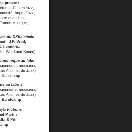
la presse :
lérama, CitizenJazz,
umanité, Impro Jazz,
utre quotidien,
 France Musique,
ves du XXIIe siècle
ail, J-F. Vrod,
S. Lemêtre
...
ist.Word and Sound)
ique-nique au labo
iennes et musiciens
es Allumés du Jazz)
r
Bandcamp
ue au labo 3
ciennes et musiciens
Les Allumés du Jazz)
r
Bandcamp
nyle
Fictions
el Martin
lla & Pitr
camp