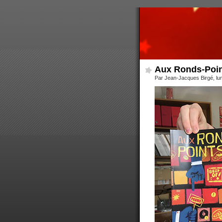
Aux Ronds-Point
Par Jean-Jacques Birgé, lun