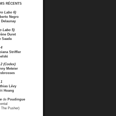
MS RÉCENTS
ro Labo 6)
berto Negro
 Delaunay
ro Labo 5)
lène Duret
e Saada
 4
iana Striffler
elski
2 (Codex)
nny Meteier
esbrosses
 1
thias Lévy
ri Hoang
ve
de
Poudingue
ental
. The Pusher)