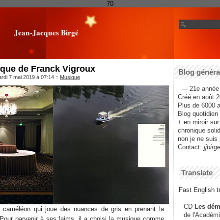
70
Jean-Jacques Birgé
ique de Franck Vigroux
Blog général
rdi 7 mai 2019 à 07:14
::
Musique
--- 21e année 
Créé en août 2
Plus de 6000 ar
Blog quotidien f
+ en miroir su
chronique solida
non je ne suis 
Contact:
jjbirg
Translate
Fast English tr
CD
Les dém
 caméléon qui joue des nuances de gris en prenant la
de l'Académi
. Pour parvenir à ses faims, il a choisi la musique comme