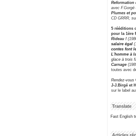
Reformation
avec F.Gorgé
Plumes et po
CD GRRR,
su
5 rééditions 
pour la 1ère 
Rideau !
(198
salaire égal
(
contes font 
L'homme à l
glace à trois 
Carnage
(1985
toutes avec d
Rendez-vous
J-J.Birgé et 
sur le label a
Translate
Fast English tr
Articles ré