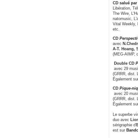
CD
salué par 
Libération, Té
The Wire, L'H
natomusic, L'a
Vital Weekly,
etc.
CD
Perspecti
avec
N.Chedm
A-T. Hoang, 
(MEG-AIMP, d
Double CD
P
avec 29 music
(GRRR, dist. L
Également su
CD
Pique-niq
avec 20 musi
(GRRR, dist. 
Également su
Le superbe vi
duo avec
Lion
sérigraphie d'
E
est sur
Band