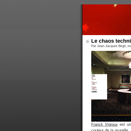
Le chaos techn
Par Jean-Jacques Birgé, ma
Franck Vigroux
est un
couleur de la muraille