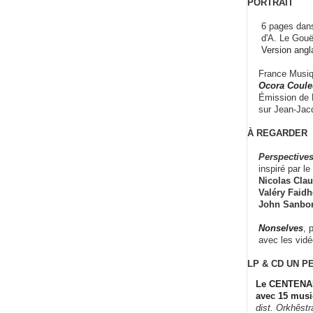
PORTRAIT
6 pages dans
d'A. Le Gouë
Version angl
France Musiqu
Ocora Couleu
Émission de F
sur Jean-Jacq
À REGARDER
Perspectives
inspiré par le 
Nicolas Claus
Valéry Faidhe
John Sanbo
Nonselves
, 
avec les vid
LP & CD
UN P
Le CENTENAI
avec 15 musi
dist. Orkhêst