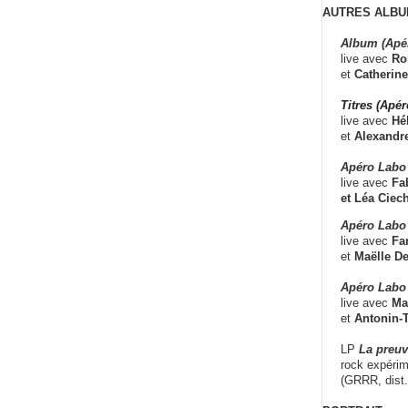
AUTRES ALBU
Album (Apé
live avec
Ro
et
Catherine
Titres (Apé
live avec
Hé
et
Alexandr
Apéro Labo
live avec
Fab
et
Léa Ciech
Apéro Labo 
live avec
Fa
et
Maëlle D
Apéro Labo
live avec
Ma
et
Antonin-T
LP
La preu
rock expérim
(GRRR, dist