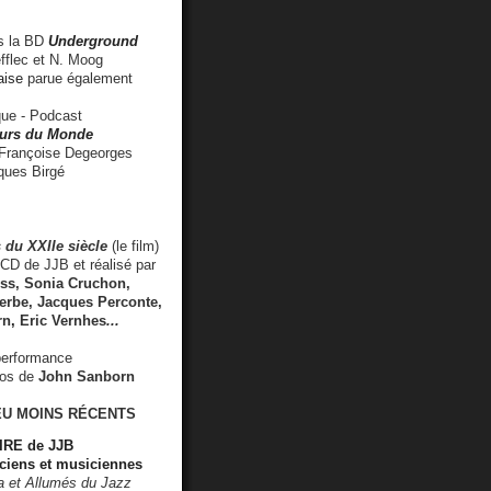
 la BD
Underground
fflec et N. Moog
aise
parue également
e - Podcast
rs du Monde
rançoise Degeorges
ues Birgé
 du XXIIe siècle
(le film)
CD de JJB et réalisé par
s, Sonia Cruchon,
rbe, Jacques Perconte,
rn
,
Eric Vernhes
...
performance
éos de
John Sanborn
EU MOINS RÉCENTS
RE de JJB
ciens et musiciennes
ra et Allumés du Jazz