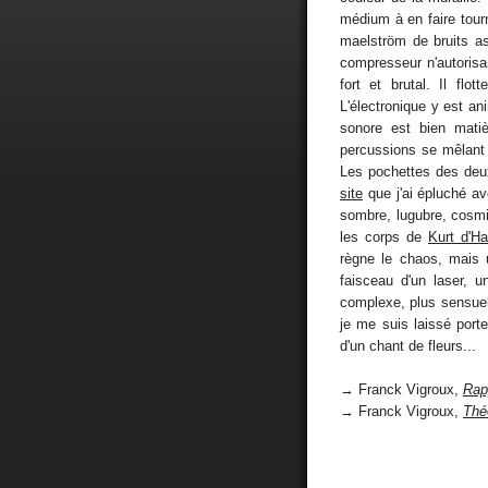
médium à en faire tour
maelström de bruits as
compresseur n'autorisan
fort et brutal. Il fl
L'électronique y est an
sonore est bien mati
percussions se mêlant 
Les pochettes des deux 
site
que j'ai épluché a
sombre, lugubre, cosmiq
les corps de
Kurt d'Ha
règne le chaos, mais 
faisceau d'un laser, u
complexe, plus sensue
je me suis laissé porter
d'un chant de fleurs...
→ Franck Vigroux,
Rap
→ Franck Vigroux,
Thé