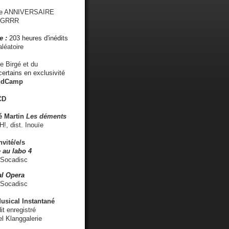
me ANNIVERSAIRE
s GRRR
e :
203 heures d'inédits
léatoire
e Birgé et du
ertains en exclusivité
ndCamp
CD
é
Martin
Les déments
 dist. Inouïe
nvité/e/s
 au labo 4
 Socadisc
l Opera
 Socadisc
sical Instantané
dit enregistré
el Klanggalerie