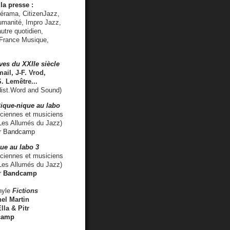
la presse :
lérama, CitizenJazz,
umanité, Impro Jazz,
utre quotidien,
 France Musique,
ves du XXIIe siècle
ail, J-F. Vrod,
S. Lemêtre
...
ist.Word and Sound)
ique-nique au labo
iennes et musiciens
es Allumés du Jazz)
r
Bandcamp
ue au labo 3
ciennes et musiciens
Les Allumés du Jazz)
r
Bandcamp
nyle
Fictions
el Martin
lla & Pitr
camp