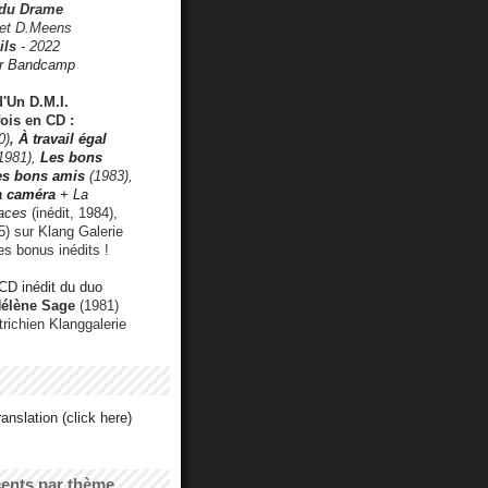
 du Drame
 et D.Meens
ils
- 2022
r Bandcamp
d'Un D.M.I.
fois en CD :
0)
,
À travail égal
1981),
Les bons
les bons amis
(1983),
a caméra
+ La
faces
(inédit, 1984),
) sur Klang Galerie
es bonus inédits !
CD inédit du duo
Hélène Sage
(1981)
utrichien Klanggalerie
anslation (click here)
cents par thème