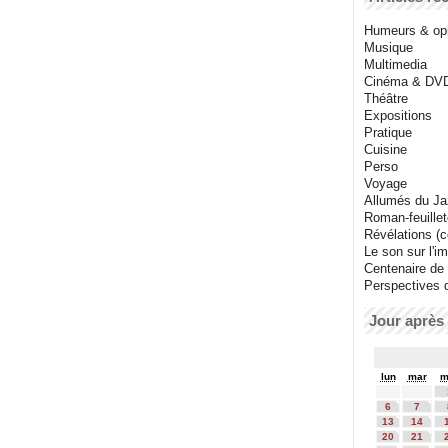
Humeurs & op
Musique
Multimedia
Cinéma & DV
Théâtre
Expositions
Pratique
Cuisine
Perso
Voyage
Allumés du J
Roman-feuille
Révélations (co
Le son sur l'i
Centenaire de
Perspectives 
Jour après 
lun
mar
m
6
7
13
14
20
21