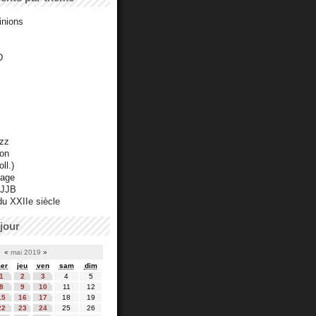
inions
D
azz
ton
ll.)
mage
 JJB
du XXIIe siècle
jour
«
mai 2019
»
er
jeu
ven
sam
dim
1
2
3
4
5
8
9
10
11
12
15
16
17
18
19
22
23
24
25
26