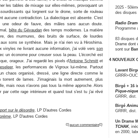
ner les tables de mixage sur elles-mêmes, provoquant un
2025 - 50è
sourdissants qui lorgnent sur le drone, sorte de rouleau
des disque
t aucune contradiction. La dialectique est absente. C'est
Radio Dram
otte une odeur de fauve, des mâles sans aucun doute.
Programme a
imal,
bête du Gévaudan
des temps modernes. La matière
ère, des murmures, des bruits de surface, de lourdes
83 disques d
aux sons se synthèse. Mais je n'ai rien vu à Hiroshima.
Drame dont c
vinyles ne livrant aucune information, j'ai volé vers
son
sont sur
Ba
vec un économe pour creuser sous la peau. L'écorché est
4 NOUVEAUX
ue, orageux. J'ai regardé les pixels d'
Antoine Schmitt
et
eseleer
, les performances de Vigroux lui-même. Partout
Lavant Birg
un chaos organisé, dressé, une ligne directe comme le
GRRR+OUCH!,
n torrent de lames. J'imaginais la mort autrement, plus
lle, mais nous n'avons pas tous la même approche. Alors
Birgé + 16 i
Pique-nique
 par cette rage intérieure et quand tout s'est tu j'ai rêvé
GRRR, dist.
Birgé
Anima
port sur le désordre
, LP D'autres Cordes
GRRR, dist.
orème
, LP D'autres Cordes
Un Drame Mu
aucun commentaire
TCHAK
, iné
en 2000, lab