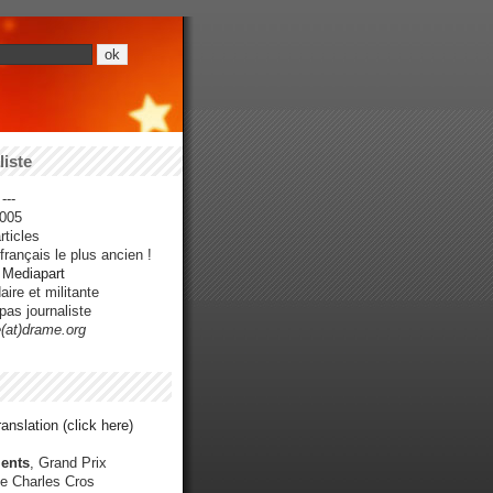
iste
---
005
ticles
rançais le plus ancien !
r Mediapart
ire et militante
pas journaliste
e(at)drame.org
anslation (click here)
ents
, Grand Prix
e Charles Cros