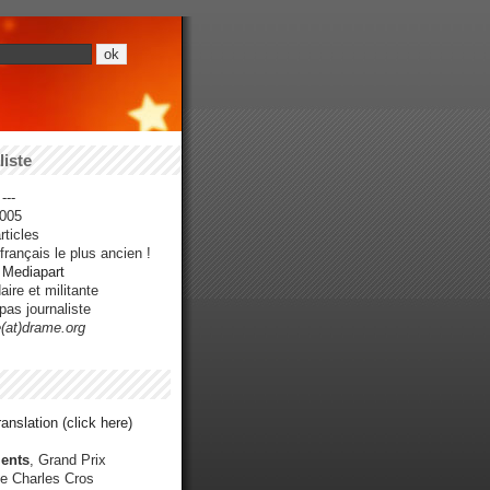
iste
---
005
ticles
rançais le plus ancien !
r Mediapart
ire et militante
pas journaliste
e(at)drame.org
anslation (click here)
ents
, Grand Prix
e Charles Cros