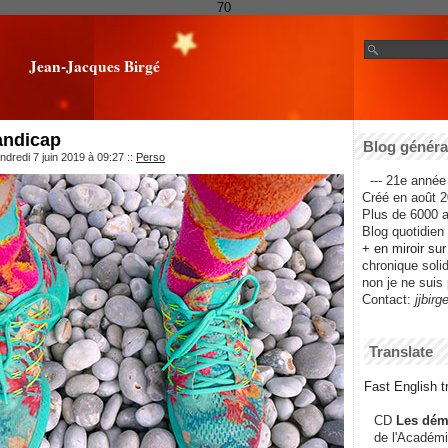
70
Jean-Jacques Birgé
andicap
Blog général
ndredi 7 juin 2019 à 09:27
::
Perso
--- 21e année 
Créé en août 2
Plus de 6000 ar
Blog quotidien f
+ en miroir su
chronique solida
non je ne suis 
Contact:
jjbirg
Translate
Fast English tr
CD
Les dém
de l'Académi