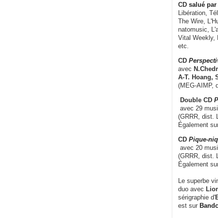
CD
salué par 
Libération, Té
The Wire, L'H
natomusic, L'a
Vital Weekly,
etc.
CD
Perspecti
avec
N.Chedm
A-T. Hoang, 
(MEG-AIMP, d
Double CD
P
avec 29 music
(GRRR, dist. L
Également su
CD
Pique-niq
avec 20 musi
(GRRR, dist. 
Également su
Le superbe vi
duo avec
Lion
sérigraphie d'
E
est sur
Band