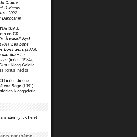
 du Drame
 et D.Meens
ils
- 2022
r Bandcamp
d'Un D.M.I.
fois en CD :
0)
,
À travail égal
1981),
Les bons
les bons amis
(1983),
a caméra
+ La
faces
(inédit, 1984),
) sur Klang Galerie
es bonus inédits !
CD inédit du duo
Hélène Sage
(1981)
utrichien Klanggalerie
anslation (click here)
cents par thème