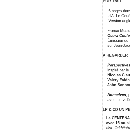
PORTRAIT
6 pages dans
d'A. Le Gouë
Version angl
France Musiqu
Ocora Couleu
Émission de F
sur Jean-Jacq
À REGARDER
Perspectives
inspiré par le 
Nicolas Claus
Valéry Faidhe
John Sanbo
Nonselves
, 
avec les vid
LP & CD
UN P
Le CENTENAI
avec 15 musi
dist. Orkhêst