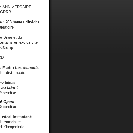
me ANNIVERSAIRE
s GRRR
e :
203 heures d'inédits
léatoire
e Birgé et du
ertains en exclusivité
ndCamp
CD
é
Martin
Les déments
 dist. Inouïe
nvité/e/s
 au labo 4
 Socadisc
l Opera
 Socadisc
sical Instantané
dit enregistré
el Klanggalerie