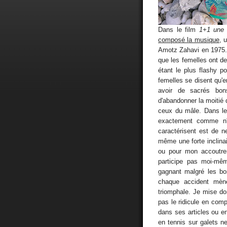
Dans le film
1+1 une h
composé la musique
, 
Amotz Zahavi en 1975. 
que les femelles ont des
étant le plus flashy p
femelles se disent qu'e
avoir de sacrés bo
d'abandonner la moitié 
ceux du mâle. Dans le
exactement comme n'i
caractérisent est de ne
même une forte inclina
ou pour mon accoutre
participe pas moi-mê
gagnant malgré les bo
chaque accident mèn
triomphale. Je mise don
pas le ridicule en com
dans ses articles ou en
en tennis sur galets n