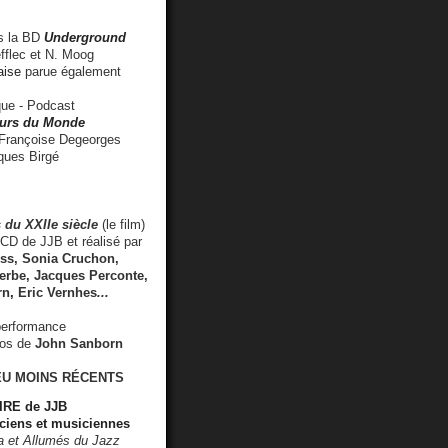
 la BD
Underground
fflec et N. Moog
aise
parue également
e - Podcast
rs du Monde
rançoise Degeorges
ues Birgé
 du XXIIe siècle
(le film)
CD de JJB et réalisé par
s, Sonia Cruchon,
rbe, Jacques Perconte,
rn
,
Eric Vernhes
...
performance
éos de
John Sanborn
EU MOINS RÉCENTS
RE de JJB
ciens et musiciennes
ra et Allumés du Jazz