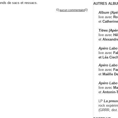
fonds de sacs et ressacs.
AUTRES ALBU
aucun commentaire
Album (Apé
live avec
Ro
et
Catherine
Titres (Apé
live avec
Hé
et
Alexandr
Apéro Labo
live avec
Fab
et
Léa Ciech
Apéro Labo 
live avec
Fa
et
Maëlle D
Apéro Labo
live avec
Ma
et
Antonin-T
LP
La preu
rock expérim
(GRRR, dist