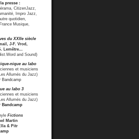
la presse :
lérama, CitizenJazz,
umanité, Impro Jazz,
utre quotidien,
 France Musique,
ves du XXIIe siècle
ail, J-F. Vrod,
S. Lemêtre
...
ist.Word and Sound)
ique-nique au labo
iennes et musiciens
es Allumés du Jazz)
r
Bandcamp
ue au labo 3
ciennes et musiciens
Les Allumés du Jazz)
r
Bandcamp
nyle
Fictions
el Martin
lla & Pitr
camp