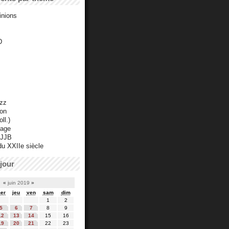
inions
D
azz
ton
ll.)
mage
 JJB
du XXIIe siècle
jour
«
juin 2019
»
er
jeu
ven
sam
dim
1
2
5
6
7
8
9
12
13
14
15
16
19
20
21
22
23