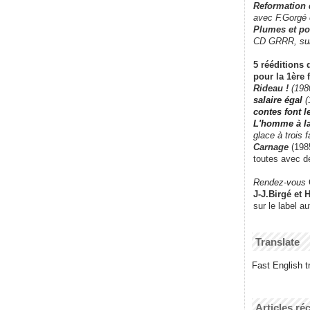
Reformation
avec F.Gorgé
Plumes et po
CD GRRR,
su
5 rééditions 
pour la 1ère 
Rideau !
(198
salaire égal
(
contes font 
L'homme à l
glace à trois 
Carnage
(1985
toutes avec d
Rendez-vous
J-J.Birgé et 
sur le label a
Translate
Fast English tr
Articles ré