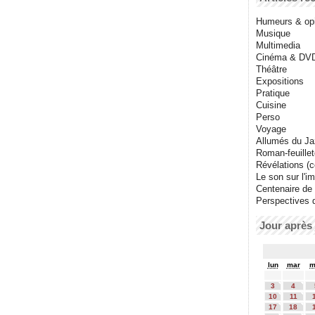
Humeurs & op
Musique
Multimedia
Cinéma & DV
Théâtre
Expositions
Pratique
Cuisine
Perso
Voyage
Allumés du J
Roman-feuille
Révélations (co
Le son sur l'i
Centenaire de
Perspectives 
Jour après 
lun
mar
m
3
4
10
11
17
18