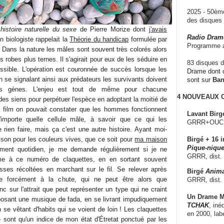
2025 - 50è
des disque
istoire naturelle du sexe
de Pierre Morize dont
j'avais
Radio Dram
un biologiste rappelait la
Théorie du handicap
formulée par
Programme a
Dans la nature les mâles sont souvent très colorés alors
 robes plus ternes. Il s'agirait pour eux de les séduire en
83 disques d
ossible. L'opération est couronnée de succès lorsque les
Drame dont c
n se signalant ainsi aux prédateurs les survivants doivent
sont sur
Ba
ns gènes. L'enjeu est tout de même pour chacune
4 NOUVEAUX
des siens pour perpétuer l'espèce en adoptant la moitié de
 film on pouvait constater que les hommes fonctionnent
Lavant Birg
mporte quelle cellule mâle, à savoir que ce qui les
GRRR+OUCH!,
 rien faire, mais ça c'est une autre histoire. Ayant moi-
ison pour les couleurs vives, que ce soit pour
ma maison
Birgé + 16 i
Pique-nique
ment quotidien, je me demande régulièrement si je ne
GRRR, dist.
me à ce numéro de claquettes, en en sortant souvent
sses récoltées en marchant sur le fil. Se relever après
Birgé
Anima
e forcément à la chute, qui ne peut être alors que
GRRR, dist.
c sur l'attrait que peut représenter un type qui ne craint
Un Drame Mu
posant une musique de fada, en se livrant impudiquement
TCHAK
, iné
 se vêtant d'habits qui se voient de loin ! Les claquettes
en 2000, lab
e sont qu'un indice de mon état d'Étretat ponctué par les