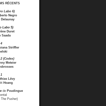
MS RÉCENTS
ro Labo 6)
berto Negro
 Delaunay
ro Labo 5)
lène Duret
e Saada
 4
iana Striffler
elski
2 (Codex)
nny Meteier
esbrosses
 1
thias Lévy
ri Hoang
ve
de
Poudingue
ental
. The Pusher)